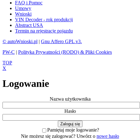
FAQ i Pomoc
Umowy
Wnioski
VIN Decoder - rok produkcji
Abstract USA
Termin na rejestracje pojazdu
© autoWnioski.pl
|
Gnu Affero GPL v3.
PW-C
|
Polityka Prywatności (RODO) & Pliki Cookies
TOP
X
Logowanie
Nazwa użytkownika
Hasło
Pamiętaj moje logowanie?
Nie możesz się zalogować? Utwórz o
nowe hasło