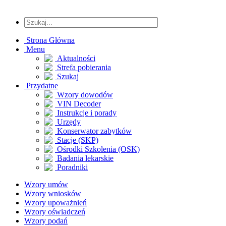
Strona Główna
Menu
Aktualności
Strefa pobierania
Szukaj
Przydatne
Wzory dowodów
VIN Decoder
Instrukcje i porady
Urzędy
Konserwator zabytków
Stacje (SKP)
Ośrodki Szkolenia (OSK)
Badania lekarskie
Poradniki
Wzory umów
Wzory wniosków
Wzory upoważnień
Wzory oświadczeń
Wzory podań