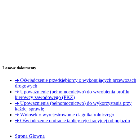
Losowe dokumenty
➔ Oświadczenie przedsiębiorcy o wykonujących przewozach
drogowych
➔ Upoważnienie (pełnomocnictwo) do wyrobienia profilu
kierowcy zawodowego (PKZ)
➔ Upoważnienia (pełnomocnictwo) do wykorzystania przy
każdej sprawię
➔ Wniosek o wyrejestrowanie ciągnika rolniczego
➔ Oświadczenie o utracie tablicy rejestracyjnej od pojazdu
Strona Głowna