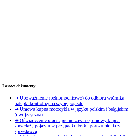
Losowe dokumenty
➔ Upoważnienie (pełnomocnictwo) do odbioru wtórnika
nalepki kontrolnej na szybę pojazdu
➔ Umowa kupna motocykla w języku polskim i belgijskim
(dwujęzyczna)
➔ Oświadczenie o odstąpieniu zawartej umowy kupna
sprzedaży pojazdu w przypadku braku porozumienia ze
sprzedawcą