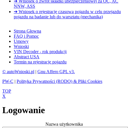
➔ Wniosek o zwrot składki ubezpieczeniowej za OC, AC
NNW, ASS
➔ Wniosek o rejestrację czasową pojazdu w celu przejazdu
pojazdu na badanie lub do warsztatu (mechanika)
Strona Głowna
FAQ i Pomoc
Umowy
Wnioski
VIN Decoder - rok produkcji
Abstract USA
Termin na rejestracje pojazdu
© autoWnioski.pl
|
Gnu Affero GPL v3.
PW-C
|
Polityka Prywatności (RODO) & Pliki Cookies
TOP
X
Logowanie
Nazwa użytkownika