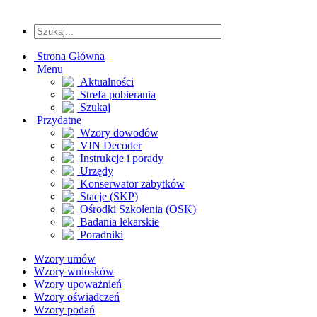
Strona Główna
Menu
Aktualności
Strefa pobierania
Szukaj
Przydatne
Wzory dowodów
VIN Decoder
Instrukcje i porady
Urzędy
Konserwator zabytków
Stacje (SKP)
Ośrodki Szkolenia (OSK)
Badania lekarskie
Poradniki
Wzory umów
Wzory wniosków
Wzory upoważnień
Wzory oświadczeń
Wzory podań