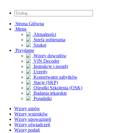
Strona Główna
Menu
Aktualności
Strefa pobierania
Szukaj
Przydatne
Wzory dowodów
VIN Decoder
Instrukcje i porady
Urzędy
Konserwator zabytków
Stacje (SKP)
Ośrodki Szkolenia (OSK)
Badania lekarskie
Poradniki
Wzory umów
Wzory wniosków
Wzory upoważnień
Wzory oświadczeń
Wzory podań