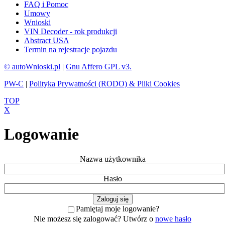
FAQ i Pomoc
Umowy
Wnioski
VIN Decoder - rok produkcji
Abstract USA
Termin na rejestracje pojazdu
© autoWnioski.pl
|
Gnu Affero GPL v3.
PW-C
|
Polityka Prywatności (RODO) & Pliki Cookies
TOP
X
Logowanie
Nazwa użytkownika
Hasło
Pamiętaj moje logowanie?
Nie możesz się zalogować? Utwórz o
nowe hasło