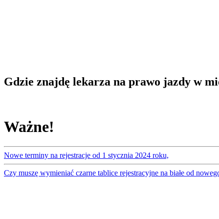
Gdzie znajdę lekarza na prawo jazdy w m
Ważne!
Nowe terminy na rejestracje od 1 stycznia 2024 roku,
Czy muszę wymieniać czarne tablice rejestracyjne na białe od noweg