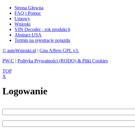
Strona Głowna
FAQ i Pomoc
Umowy
Wnioski
VIN Decoder - rok produkcji
Abstract USA
Termin na rejestracje pojazdu
© autoWnioski.pl
|
Gnu Affero GPL v3.
PW-C
|
Polityka Prywatności (RODO) & Pliki Cookies
TOP
X
Logowanie