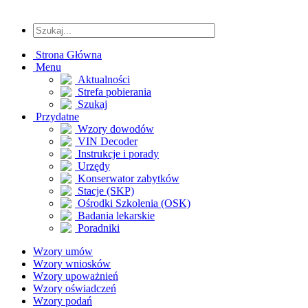
Strona Główna
Menu
Aktualności
Strefa pobierania
Szukaj
Przydatne
Wzory dowodów
VIN Decoder
Instrukcje i porady
Urzędy
Konserwator zabytków
Stacje (SKP)
Ośrodki Szkolenia (OSK)
Badania lekarskie
Poradniki
Wzory umów
Wzory wniosków
Wzory upoważnień
Wzory oświadczeń
Wzory podań