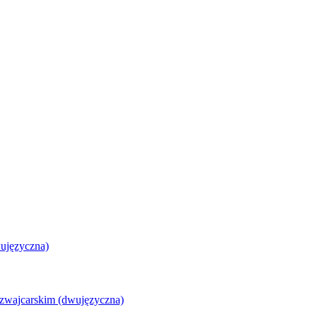
ujęzyczna)
zwajcarskim (dwujęzyczna)