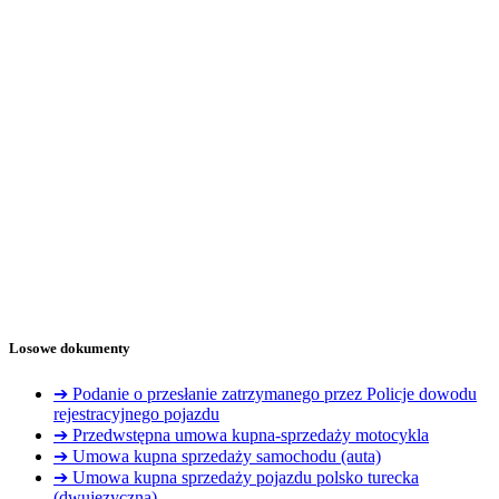
Losowe dokumenty
➔ Podanie o przesłanie zatrzymanego przez Policje dowodu
rejestracyjnego pojazdu
➔ Przedwstępna umowa kupna-sprzedaży motocykla
➔ Umowa kupna sprzedaży samochodu (auta)
➔ Umowa kupna sprzedaży pojazdu polsko turecka
(dwujęzyczna)