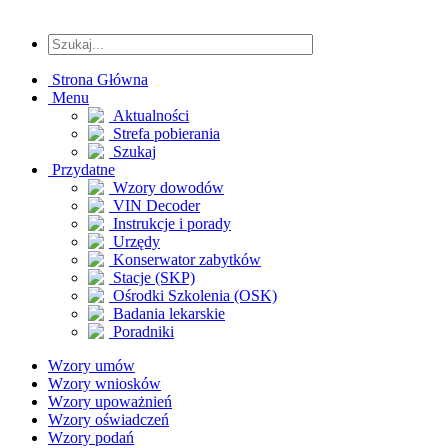
Strona Główna
Menu
Aktualności
Strefa pobierania
Szukaj
Przydatne
Wzory dowodów
VIN Decoder
Instrukcje i porady
Urzędy
Konserwator zabytków
Stacje (SKP)
Ośrodki Szkolenia (OSK)
Badania lekarskie
Poradniki
Wzory umów
Wzory wniosków
Wzory upoważnień
Wzory oświadczeń
Wzory podań