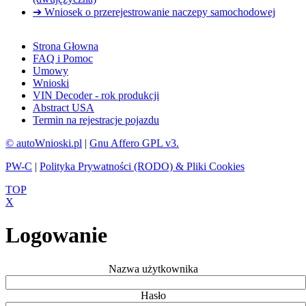
➔ Wniosek o przerejestrowanie naczepy samochodowej
Strona Głowna
FAQ i Pomoc
Umowy
Wnioski
VIN Decoder - rok produkcji
Abstract USA
Termin na rejestracje pojazdu
© autoWnioski.pl
|
Gnu Affero GPL v3.
PW-C
|
Polityka Prywatności (RODO) & Pliki Cookies
TOP
X
Logowanie
Nazwa użytkownika
Hasło