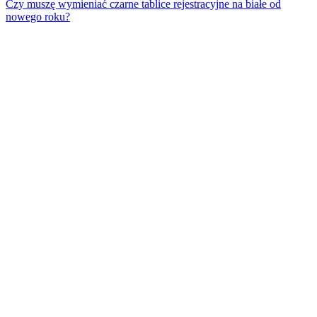
Czy muszę wymieniać czarne tablice rejestracyjne na białe od
nowego roku?