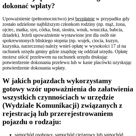
dokonać wpłaty?
Upoważnienie (pełnomocnictwo) jest
bezpłatnie
w przypadku gdy
zostało udzielone najbliższym członkom rodziny (np. mąż, żona,
ojciec, matka, syn, córka, brat, siostra, wnuk, wnuczka, babcia,
dziadek). Jeżeli upoważnienie wystawione jest dla osób nie
spokrewnionych bliskiego stopnia (np. wujek, ciocia, kuzyn,
kuzynka, narzeczona) należy wnieś opłatę w wysokości 17 zł na
rachunek urzędu gminy gdzie znajduję się oddział urzędu. Opłatę
możesz uiścić przelewem na rachunek urzędu drukując
potwierdzenie dokonania przelewu lub w kasie placówki uzyskując
potwierdzenie dokonania wpłaty.
W jakich pojazdach wykorzystamy
gotowy wzór upoważnienia do załatwienia
wszystkich czynnościach w urzędzie
(Wydziale Komunikacji) związanych z
rejestracją lub przerejestrowaniem
pojazdu o rodzaju:
samochód osobowy, samochód ciężarowy lub samochód