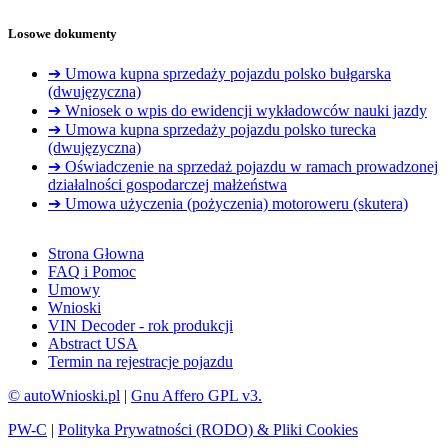
Losowe dokumenty
➔ Umowa kupna sprzedaży pojazdu polsko bułgarska
(dwujęzyczna)
➔ Wniosek o wpis do ewidencji wykładowców nauki jazdy
➔ Umowa kupna sprzedaży pojazdu polsko turecka
(dwujęzyczna)
➔ Oświadczenie na sprzedaż pojazdu w ramach prowadzonej
działalności gospodarczej małżeństwa
➔ Umowa użyczenia (pożyczenia) motoroweru (skutera)
Strona Głowna
FAQ i Pomoc
Umowy
Wnioski
VIN Decoder - rok produkcji
Abstract USA
Termin na rejestracje pojazdu
© autoWnioski.pl
|
Gnu Affero GPL v3.
PW-C
|
Polityka Prywatności (RODO) & Pliki Cookies