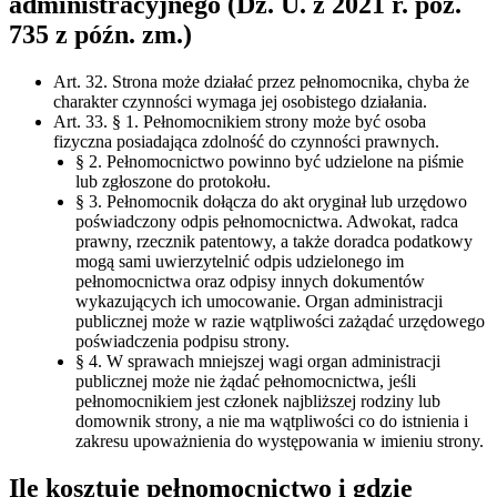
administracyjnego (Dz. U. z 2021 r. poz.
735 z późn. zm.)
Art. 32. Strona może działać przez pełnomocnika, chyba że
charakter czynności wymaga jej osobistego działania.
Art. 33. § 1. Pełnomocnikiem strony może być osoba
fizyczna posiadająca zdolność do czynności prawnych.
§ 2. Pełnomocnictwo powinno być udzielone na piśmie
lub zgłoszone do protokołu.
§ 3. Pełnomocnik dołącza do akt oryginał lub urzędowo
poświadczony odpis pełnomocnictwa. Adwokat, radca
prawny, rzecznik patentowy, a także doradca podatkowy
mogą sami uwierzytelnić odpis udzielonego im
pełnomocnictwa oraz odpisy innych dokumentów
wykazujących ich umocowanie. Organ administracji
publicznej może w razie wątpliwości zażądać urzędowego
poświadczenia podpisu strony.
§ 4. W sprawach mniejszej wagi organ administracji
publicznej może nie żądać pełnomocnictwa, jeśli
pełnomocnikiem jest członek najbliższej rodziny lub
domownik strony, a nie ma wątpliwości co do istnienia i
zakresu upoważnienia do występowania w imieniu strony.
Ile kosztuje pełnomocnictwo i gdzie