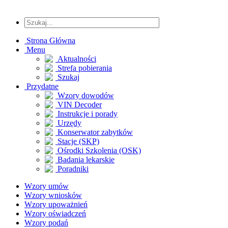
Strona Główna
Menu
Aktualności
Strefa pobierania
Szukaj
Przydatne
Wzory dowodów
VIN Decoder
Instrukcje i porady
Urzędy
Konserwator zabytków
Stacje (SKP)
Ośrodki Szkolenia (OSK)
Badania lekarskie
Poradniki
Wzory umów
Wzory wniosków
Wzory upoważnień
Wzory oświadczeń
Wzory podań