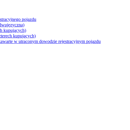
stracyjnego pojazdu
dwujęzyczna)
h kupujących)
terech kupujących)
 zawarte w utraconym dowodzie rejestracyjnym pojazdu