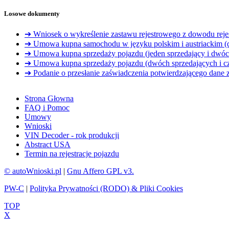
Losowe dokumenty
➔ Wniosek o wykreślenie zastawu rejestrowego z dowodu reje
➔ Umowa kupna samochodu w języku polskim i austriackim (
➔ Umowa kupna sprzedaży pojazdu (jeden sprzedający i dwóc
➔ Umowa kupna sprzedaży pojazdu (dwóch sprzedających i cz
➔ Podanie o przesłanie zaświadczenia potwierdzającego dane
Strona Głowna
FAQ i Pomoc
Umowy
Wnioski
VIN Decoder - rok produkcji
Abstract USA
Termin na rejestracje pojazdu
© autoWnioski.pl
|
Gnu Affero GPL v3.
PW-C
|
Polityka Prywatności (RODO) & Pliki Cookies
TOP
X