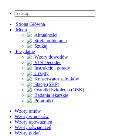
Strona Główna
Menu
Aktualności
Strefa pobierania
Szukaj
Przydatne
Wzory dowodów
VIN Decoder
Instrukcje i porady
Urzędy
Konserwator zabytków
Stacje (SKP)
Ośrodki Szkolenia (OSK)
Badania lekarskie
Poradniki
Wzory umów
Wzory wniosków
Wzory upoważnień
Wzory oświadczeń
Wzory podań