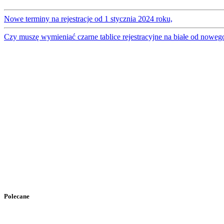
Nowe terminy na rejestracje od 1 stycznia 2024 roku,
Czy muszę wymieniać czarne tablice rejestracyjne na białe od noweg
Polecane