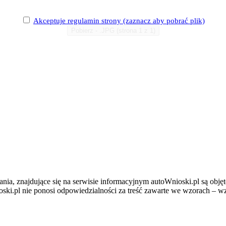
Akceptuje
regulamin
strony (zaznacz aby pobrać plik)
Pobierz - .JPG (strona 1 z 1)
ania, znajdujące się na serwisie informacyjnym autoWnioski.pl są obj
ski.pl nie ponosi odpowiedzialności za treść zawarte we wzorach –