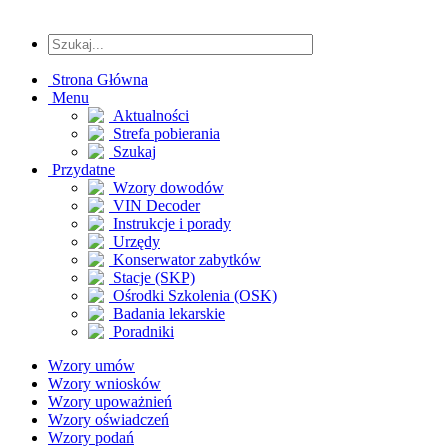
Strona Główna
Menu
Aktualności
Strefa pobierania
Szukaj
Przydatne
Wzory dowodów
VIN Decoder
Instrukcje i porady
Urzędy
Konserwator zabytków
Stacje (SKP)
Ośrodki Szkolenia (OSK)
Badania lekarskie
Poradniki
Wzory umów
Wzory wniosków
Wzory upoważnień
Wzory oświadczeń
Wzory podań