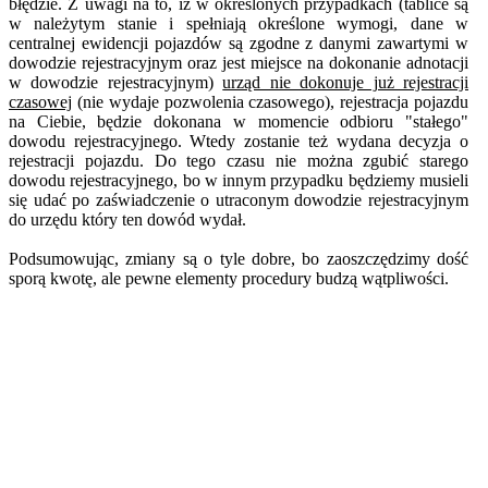
błędzie. Z uwagi na to, iż w określonych przypadkach (tablice są
w należytym stanie i spełniają określone wymogi, dane w
centralnej ewidencji pojazdów są zgodne z danymi zawartymi w
dowodzie rejestracyjnym oraz jest miejsce na dokonanie adnotacji
w dowodzie rejestracyjnym)
urząd nie dokonuje już rejestracji
czasowej
(nie wydaje pozwolenia czasowego), rejestracja pojazdu
na Ciebie, będzie dokonana w momencie odbioru "stałego"
dowodu rejestracyjnego. Wtedy zostanie też wydana decyzja o
rejestracji pojazdu. Do tego czasu nie można zgubić starego
dowodu rejestracyjnego, bo w innym przypadku będziemy musieli
się udać po zaświadczenie o utraconym dowodzie rejestracyjnym
do urzędu który ten dowód wydał.
Podsumowując, zmiany są o tyle dobre, bo zaoszczędzimy dość
sporą kwotę, ale pewne elementy procedury budzą wątpliwości.