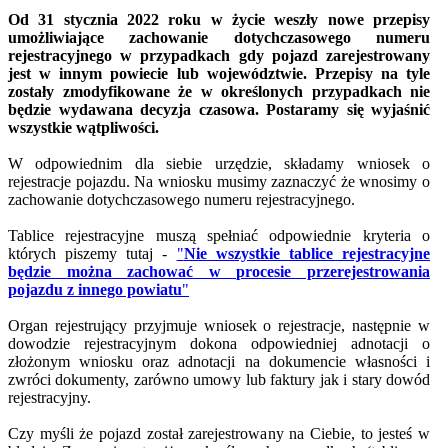
Od 31 stycznia 2022 roku w życie weszły nowe przepisy
umożliwiające zachowanie dotychczasowego numeru
rejestracyjnego w przypadkach gdy pojazd zarejestrowany
jest w innym powiecie lub województwie. Przepisy na tyle
zostały zmodyfikowane że w określonych przypadkach nie
będzie wydawana decyzja czasowa. Postaramy się wyjaśnić
wszystkie wątpliwości.
W odpowiednim dla siebie urzędzie, składamy wniosek o
rejestracje pojazdu. Na wniosku musimy zaznaczyć że wnosimy o
zachowanie dotychczasowego numeru rejestracyjnego.
Tablice rejestracyjne muszą spełniać odpowiednie kryteria o
których piszemy tutaj -
"
Nie wszystkie tablice rejestracyjne
będzie można zachować w procesie przerejestrowania
pojazdu z innego powiatu
"
Organ rejestrujący przyjmuje wniosek o rejestracje, następnie w
dowodzie rejestracyjnym dokona odpowiedniej adnotacji o
złożonym wniosku oraz adnotacji na dokumencie własności i
zwróci dokumenty, zarówno umowy lub faktury jak i stary dowód
rejestracyjny.
Czy myśli że pojazd został zarejestrowany na Ciebie, to jesteś w