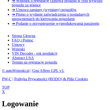
➔ Wniosek o rejestrację czasową pojazdu w celu wywozu
pojazdu za granicę
➔ Umowa zamiany (wymiany) pojazdów
➔ Pismo o wydanie zaświadczenia o posiadanych
uprawnieniach do kierowania pojazdami
➔ Podanie o przyspieszenie wyprodukowania paszportu
Strona Głowna
FAQ i Pomoc
Umowy
Wnioski
VIN Decoder - rok produkcji
Abstract USA
Termin na rejestracje pojazdu
© autoWnioski.pl
|
Gnu Affero GPL v3.
PW-C
|
Polityka Prywatności (RODO) & Pliki Cookies
TOP
X
Logowanie