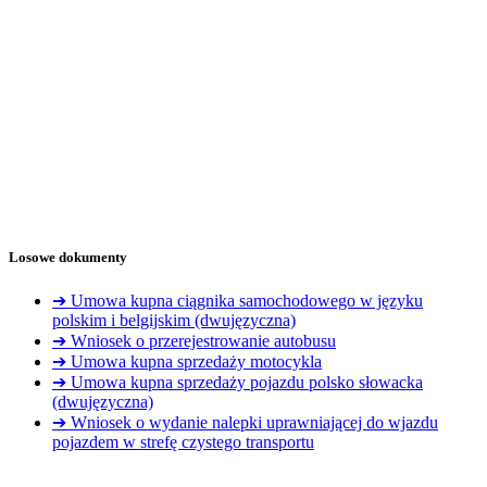
Losowe dokumenty
➔ Umowa kupna ciągnika samochodowego w języku
polskim i belgijskim (dwujęzyczna)
➔ Wniosek o przerejestrowanie autobusu
➔ Umowa kupna sprzedaży motocykla
➔ Umowa kupna sprzedaży pojazdu polsko słowacka
(dwujęzyczna)
➔ Wniosek o wydanie nalepki uprawniającej do wjazdu
pojazdem w strefę czystego transportu