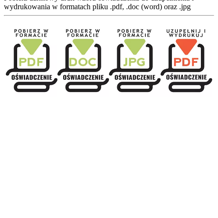
wydrukowania w formatach pliku .pdf, .doc (word) oraz .jpg