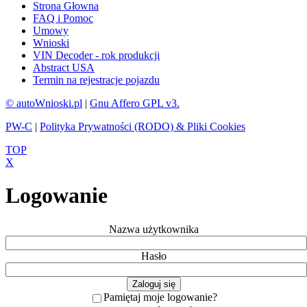
Strona Głowna
FAQ i Pomoc
Umowy
Wnioski
VIN Decoder - rok produkcji
Abstract USA
Termin na rejestracje pojazdu
© autoWnioski.pl
|
Gnu Affero GPL v3.
PW-C
|
Polityka Prywatności (RODO) & Pliki Cookies
TOP
X
Logowanie
Nazwa użytkownika
Hasło
Pamiętaj moje logowanie?