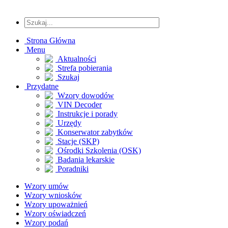
Strona Główna
Menu
Aktualności
Strefa pobierania
Szukaj
Przydatne
Wzory dowodów
VIN Decoder
Instrukcje i porady
Urzędy
Konserwator zabytków
Stacje (SKP)
Ośrodki Szkolenia (OSK)
Badania lekarskie
Poradniki
Wzory umów
Wzory wniosków
Wzory upoważnień
Wzory oświadczeń
Wzory podań