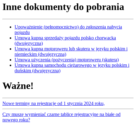
Inne dokumenty do pobrania
Upoważnienie (pełnomocnictwo) do zgłoszenia nabycia
pojazdu
Umowa kupna sprzedaży pojazdu polsko chorwacka
(dwujęzyczna)
Umowa kupna motoroweru lub skutera w języku polskim i
niemieckim (dwujęzyczna)
Umowa użyczenia (pożyczenia) motoroweru (skutera)
Umowa kupna samochodu ciężarowego w języku polskim i
duńskim (dwujęzyczna)
Ważne!
Nowe terminy na rejestracje od 1 stycznia 2024 roku,
Czy muszę wymieniać czarne tablice rejestracyjne na białe od
nowego roku?