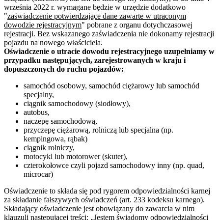
września 2022 r. wymagane będzie w urzędzie dodatkowo
"
zaświadczenie potwierdzające dane zawarte w utraconym
dowodzie rejestracyjnym
" pobrane z organu dotychczasowej
rejestracji. Bez wskazanego zaświadczenia nie dokonamy rejestracji
pojazdu na nowego właściciela.
Oświadczenie o utracie dowodu rejestracyjnego uzupełniamy w
przypadku następujących, zarejestrowanych w kraju i
dopuszczonych do ruchu pojazdów:
samochód osobowy, samochód ciężarowy lub samochód
specjalny,
ciągnik samochodowy (siodłowy),
autobus,
naczepę samochodową,
przyczepę ciężarową, rolniczą lub specjalna (np.
kempingowa, rąbak)
ciągnik rolniczy,
motocykl lub motorower (skuter),
czterokołowce czyli pojazd samochodowy inny (np. quad,
microcar)
Oświadczenie to składa się pod rygorem odpowiedzialności karnej
za składanie fałszywych oświadczeń (art. 233 kodeksu karnego).
Składający oświadczenie jest obowiązany do zawarcia w nim
klauzuli następującej treści: „Jestem świadomy odpowiedzialności