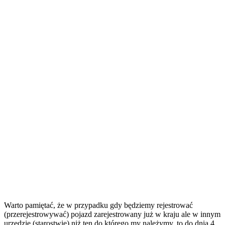
Warto pamiętać, że w przypadku gdy będziemy rejestrować
(przerejestrowywać) pojazd zarejestrowany już w kraju ale w innym
urzędzie (starostwie) niż ten do którego my należymy, to do dnia 4