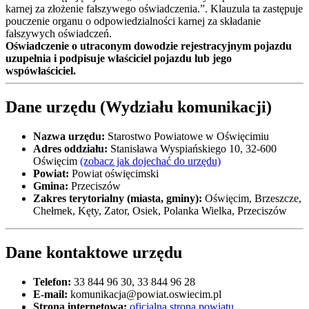
karnej za złożenie fałszywego oświadczenia.”. Klauzula ta zastępuje
pouczenie organu o odpowiedzialności karnej za składanie
fałszywych oświadczeń.
Oświadczenie o utraconym dowodzie rejestracyjnym pojazdu
uzupełnia i podpisuje właściciel pojazdu lub jego
wspówłaściciel.
Dane urzędu (Wydziału komunikacji)
Nazwa urzędu:
Starostwo Powiatowe w Oświęcimiu
Adres oddziału:
Stanisława Wyspiańskiego 10, 32-600
Oświęcim
(zobacz jak dojechać do urzędu)
Powiat:
Powiat oświęcimski
Gmina:
Przeciszów
Zakres terytorialny (miasta, gminy):
Oświęcim, Brzeszcze,
Chełmek, Kęty, Zator, Osiek, Polanka Wielka, Przeciszów
Dane kontaktowe urzędu
Telefon:
33 844 96 30, 33 844 96 28
E-mail:
komunikacja@powiat.oswiecim.pl
Strona internetowa:
oficjalna strona powiatu