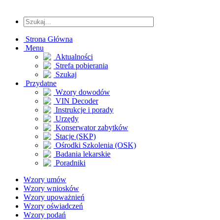
Strona Główna
Menu
Aktualności
Strefa pobierania
Szukaj
Przydatne
Wzory dowodów
VIN Decoder
Instrukcje i porady
Urzędy
Konserwator zabytków
Stacje (SKP)
Ośrodki Szkolenia (OSK)
Badania lekarskie
Poradniki
Wzory umów
Wzory wniosków
Wzory upoważnień
Wzory oświadczeń
Wzory podań