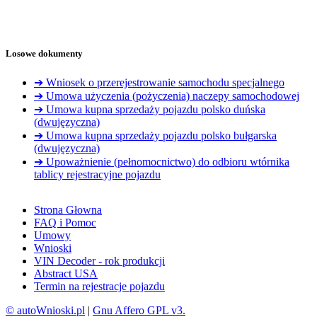
Losowe dokumenty
➔ Wniosek o przerejestrowanie samochodu specjalnego
➔ Umowa użyczenia (pożyczenia) naczepy samochodowej
➔ Umowa kupna sprzedaży pojazdu polsko duńska
(dwujęzyczna)
➔ Umowa kupna sprzedaży pojazdu polsko bułgarska
(dwujęzyczna)
➔ Upoważnienie (pełnomocnictwo) do odbioru wtórnika
tablicy rejestracyjne pojazdu
Strona Głowna
FAQ i Pomoc
Umowy
Wnioski
VIN Decoder - rok produkcji
Abstract USA
Termin na rejestracje pojazdu
© autoWnioski.pl
|
Gnu Affero GPL v3.