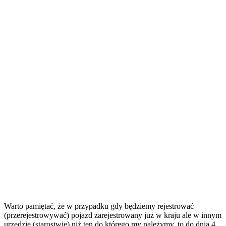
Warto pamiętać, że w przypadku gdy będziemy rejestrować
(przerejestrowywać) pojazd zarejestrowany już w kraju ale w innym
urzędzie (starostwie) niż ten do którego my należymy, to do dnia 4