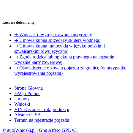
Losowe dokumenty
➔ Wniosek o wyrejestrowanie przyczepy
➔ Umowa kupna sprzedaży skutera wodnego
➔ Umowa kupna motocykla w języku polskim i
szwajcarskim (dwujęzyczna)
➔ Zgoda rodzica lub opiekuna prawnego na egzamin i
wydanie karty rowerowej
➔ Oświadczenie o zbyciu pojazdu za granicę (w przypadku
wyrejestrowania pojazdu)
Strona Głowna
FAQ i Pomoc
Umowy
Wnioski
VIN Decoder - rok produkcji
Abstract USA
Termin na rejestracje pojazdu
© autoWnioski.pl
|
Gnu Affero GPL v3.