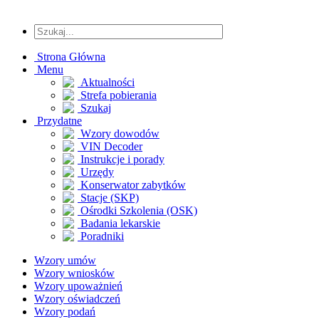
Strona Główna
Menu
Aktualności
Strefa pobierania
Szukaj
Przydatne
Wzory dowodów
VIN Decoder
Instrukcje i porady
Urzędy
Konserwator zabytków
Stacje (SKP)
Ośrodki Szkolenia (OSK)
Badania lekarskie
Poradniki
Wzory umów
Wzory wniosków
Wzory upoważnień
Wzory oświadczeń
Wzory podań