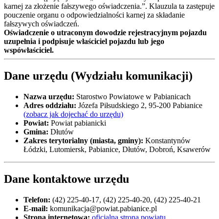
karnej za złożenie fałszywego oświadczenia.”. Klauzula ta zastępuje
pouczenie organu o odpowiedzialności karnej za składanie
fałszywych oświadczeń.
Oświadczenie o utraconym dowodzie rejestracyjnym pojazdu
uzupełnia i podpisuje właściciel pojazdu lub jego
wspówłaściciel.
Dane urzędu (Wydziału komunikacji)
Nazwa urzędu:
Starostwo Powiatowe w Pabianicach
Adres oddziału:
Józefa Piłsudskiego 2, 95-200 Pabianice
(zobacz jak dojechać do urzędu)
Powiat:
Powiat pabianicki
Gmina:
Dłutów
Zakres terytorialny (miasta, gminy):
Konstantynów
Łódzki, Lutomiersk, Pabianice, Dłutów, Dobroń, Ksawerów
Dane kontaktowe urzędu
Telefon:
(42) 225-40-17, (42) 225-40-20, (42) 225-40-21
E-mail:
komunikacja@powiat.pabianice.pl
Strona internetowa:
oficjalna strona powiatu