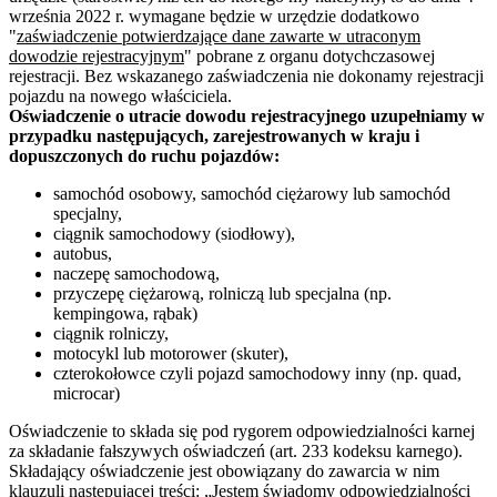
września 2022 r. wymagane będzie w urzędzie dodatkowo
"
zaświadczenie potwierdzające dane zawarte w utraconym
dowodzie rejestracyjnym
" pobrane z organu dotychczasowej
rejestracji. Bez wskazanego zaświadczenia nie dokonamy rejestracji
pojazdu na nowego właściciela.
Oświadczenie o utracie dowodu rejestracyjnego uzupełniamy w
przypadku następujących, zarejestrowanych w kraju i
dopuszczonych do ruchu pojazdów:
samochód osobowy, samochód ciężarowy lub samochód
specjalny,
ciągnik samochodowy (siodłowy),
autobus,
naczepę samochodową,
przyczepę ciężarową, rolniczą lub specjalna (np.
kempingowa, rąbak)
ciągnik rolniczy,
motocykl lub motorower (skuter),
czterokołowce czyli pojazd samochodowy inny (np. quad,
microcar)
Oświadczenie to składa się pod rygorem odpowiedzialności karnej
za składanie fałszywych oświadczeń (art. 233 kodeksu karnego).
Składający oświadczenie jest obowiązany do zawarcia w nim
klauzuli następującej treści: „Jestem świadomy odpowiedzialności