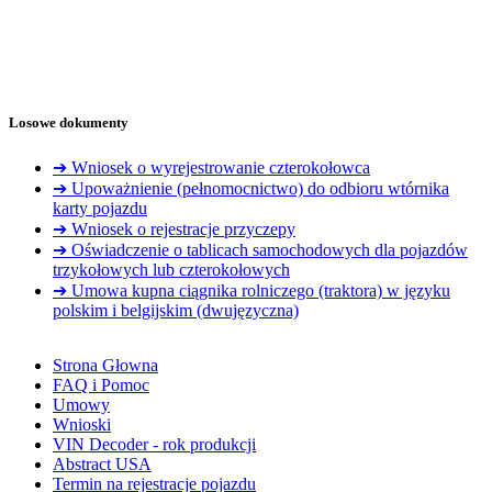
Losowe dokumenty
➔ Wniosek o wyrejestrowanie czterokołowca
➔ Upoważnienie (pełnomocnictwo) do odbioru wtórnika
karty pojazdu
➔ Wniosek o rejestracje przyczepy
➔ Oświadczenie o tablicach samochodowych dla pojazdów
trzykołowych lub czterokołowych
➔ Umowa kupna ciągnika rolniczego (traktora) w języku
polskim i belgijskim (dwujęzyczna)
Strona Głowna
FAQ i Pomoc
Umowy
Wnioski
VIN Decoder - rok produkcji
Abstract USA
Termin na rejestracje pojazdu