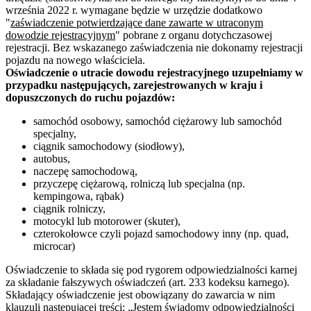
września 2022 r. wymagane będzie w urzędzie dodatkowo
"
zaświadczenie potwierdzające dane zawarte w utraconym
dowodzie rejestracyjnym
" pobrane z organu dotychczasowej
rejestracji. Bez wskazanego zaświadczenia nie dokonamy rejestracji
pojazdu na nowego właściciela.
Oświadczenie o utracie dowodu rejestracyjnego uzupełniamy w
przypadku następujących, zarejestrowanych w kraju i
dopuszczonych do ruchu pojazdów:
samochód osobowy, samochód ciężarowy lub samochód
specjalny,
ciągnik samochodowy (siodłowy),
autobus,
naczepę samochodową,
przyczepę ciężarową, rolniczą lub specjalna (np.
kempingowa, rąbak)
ciągnik rolniczy,
motocykl lub motorower (skuter),
czterokołowce czyli pojazd samochodowy inny (np. quad,
microcar)
Oświadczenie to składa się pod rygorem odpowiedzialności karnej
za składanie fałszywych oświadczeń (art. 233 kodeksu karnego).
Składający oświadczenie jest obowiązany do zawarcia w nim
klauzuli następującej treści: „Jestem świadomy odpowiedzialności