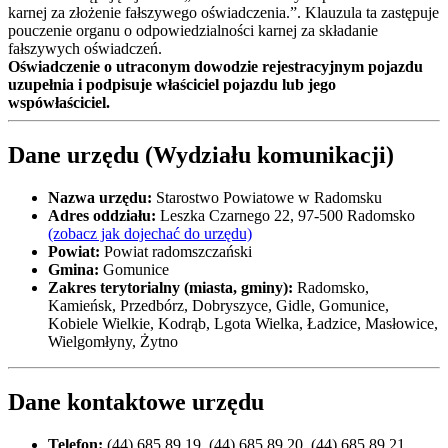
karnej za złożenie fałszywego oświadczenia.”. Klauzula ta zastępuje
pouczenie organu o odpowiedzialności karnej za składanie
fałszywych oświadczeń.
Oświadczenie o utraconym dowodzie rejestracyjnym pojazdu
uzupełnia i podpisuje właściciel pojazdu lub jego
wspówłaściciel.
Dane urzędu (Wydziału komunikacji)
Nazwa urzędu:
Starostwo Powiatowe w Radomsku
Adres oddziału:
Leszka Czarnego 22, 97-500 Radomsko
(zobacz jak dojechać do urzędu)
Powiat:
Powiat radomszczański
Gmina:
Gomunice
Zakres terytorialny (miasta, gminy):
Radomsko,
Kamieńsk, Przedbórz, Dobryszyce, Gidle, Gomunice,
Kobiele Wielkie, Kodrąb, Lgota Wielka, Ładzice, Masłowice,
Wielgomłyny, Żytno
Dane kontaktowe urzędu
Telefon:
(44) 685 89 19, (44) 685 89 20, (44) 685 89 21