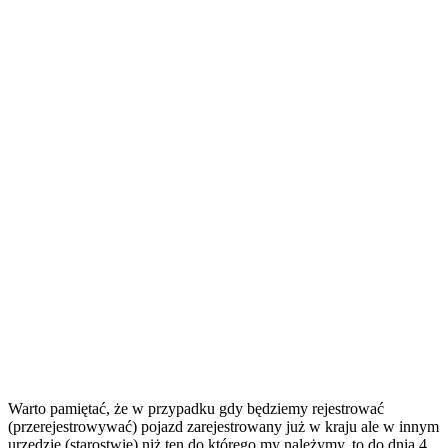
Warto pamiętać, że w przypadku gdy będziemy rejestrować
(przerejestrowywać) pojazd zarejestrowany już w kraju ale w innym
urzędzie (starostwie) niż ten do którego my należymy, to do dnia 4