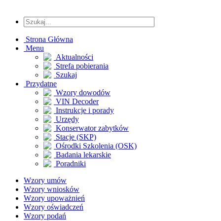
Strona Główna
Menu
Aktualności
Strefa pobierania
Szukaj
Przydatne
Wzory dowodów
VIN Decoder
Instrukcje i porady
Urzędy
Konserwator zabytków
Stacje (SKP)
Ośrodki Szkolenia (OSK)
Badania lekarskie
Poradniki
Wzory umów
Wzory wniosków
Wzory upoważnień
Wzory oświadczeń
Wzory podań