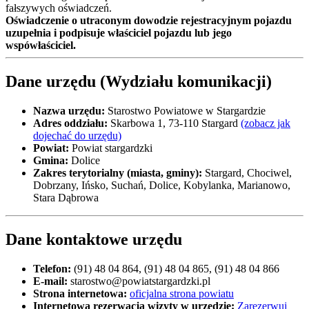
fałszywych oświadczeń.
Oświadczenie o utraconym dowodzie rejestracyjnym pojazdu
uzupełnia i podpisuje właściciel pojazdu lub jego
wspówłaściciel.
Dane urzędu (Wydziału komunikacji)
Nazwa urzędu:
Starostwo Powiatowe w Stargardzie
Adres oddziału:
Skarbowa 1, 73-110 Stargard
(zobacz jak
dojechać do urzędu)
Powiat:
Powiat stargardzki
Gmina:
Dolice
Zakres terytorialny (miasta, gminy):
Stargard, Chociwel,
Dobrzany, Ińsko, Suchań, Dolice, Kobylanka, Marianowo,
Stara Dąbrowa
Dane kontaktowe urzędu
Telefon:
(91) 48 04 864, (91) 48 04 865, (91) 48 04 866
E-mail:
starostwo@powiatstargardzki.pl
Strona internetowa:
oficjalna strona powiatu
Internetowa rezerwacja wizyty w urzędzie:
Zarezerwuj