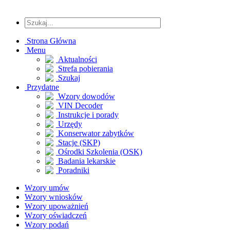
Strona Główna
Menu
Aktualności
Strefa pobierania
Szukaj
Przydatne
Wzory dowodów
VIN Decoder
Instrukcje i porady
Urzędy
Konserwator zabytków
Stacje (SKP)
Ośrodki Szkolenia (OSK)
Badania lekarskie
Poradniki
Wzory umów
Wzory wniosków
Wzory upoważnień
Wzory oświadczeń
Wzory podań