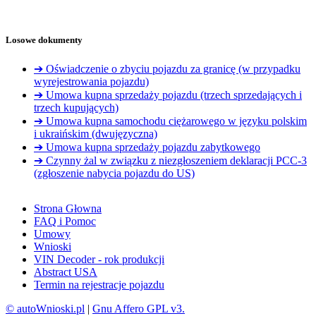
Losowe dokumenty
➔ Oświadczenie o zbyciu pojazdu za granicę (w przypadku
wyrejestrowania pojazdu)
➔ Umowa kupna sprzedaży pojazdu (trzech sprzedających i
trzech kupujących)
➔ Umowa kupna samochodu ciężarowego w języku polskim
i ukraińskim (dwujęzyczna)
➔ Umowa kupna sprzedaży pojazdu zabytkowego
➔ Czynny żal w związku z niezgłoszeniem deklaracji PCC-3
(zgłoszenie nabycia pojazdu do US)
Strona Głowna
FAQ i Pomoc
Umowy
Wnioski
VIN Decoder - rok produkcji
Abstract USA
Termin na rejestracje pojazdu
© autoWnioski.pl
|
Gnu Affero GPL v3.