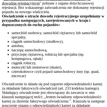
dowodzie rejestracyjnym
" pobrane z organu dotychczasowej
rejestracji. Bez wskazanego zaświadczenia nie dokonamy rejestracji
pojazdu na nowego właściciela.
Oświadczenie o utracie dowodu rejestracyjnego uzupełniamy w
przypadku następujących, zarejestrowanych w kraju i
dopuszczonych do ruchu pojazdów:
samochód osobowy, samochód ciężarowy lub samochód
specjalny,
ciągnik samochodowy (siodłowy),
autobus,
naczepę samochodową,
przyczepę ciężarową, rolniczą lub specjalna (np.
kempingowa, rąbak)
ciągnik rolniczy,
motocykl lub motorower (skuter),
czterokołowce czyli pojazd samochodowy inny (np. quad,
microcar)
Oświadczenie to składa się pod rygorem odpowiedzialności karnej
za składanie fałszywych oświadczeń (art. 233 kodeksu karnego).
Składający oświadczenie jest obowiązany do zawarcia w nim
klauzuli następującej treści: „Jestem świadomy odpowiedzialności
karnej za złożenie fałszywego oświadczenia.”. Klauzula ta zastępuje
pouczenie organu o odpowiedzialności karnej za składanie