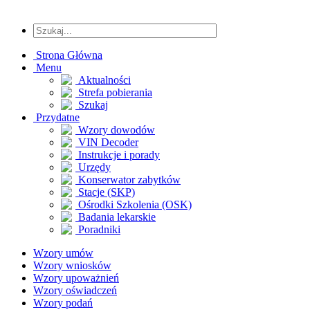
Strona Główna
Menu
Aktualności
Strefa pobierania
Szukaj
Przydatne
Wzory dowodów
VIN Decoder
Instrukcje i porady
Urzędy
Konserwator zabytków
Stacje (SKP)
Ośrodki Szkolenia (OSK)
Badania lekarskie
Poradniki
Wzory umów
Wzory wniosków
Wzory upoważnień
Wzory oświadczeń
Wzory podań