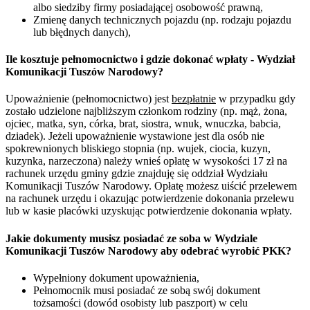
albo siedziby firmy posiadającej osobowość prawną,
Zmienę danych technicznych pojazdu (np. rodzaju pojazdu
lub błędnych danych),
Ile kosztuje pełnomocnictwo i gdzie dokonać wpłaty - Wydział
Komunikacji Tuszów Narodowy?
Upoważnienie (pełnomocnictwo) jest
bezpłatnie
w przypadku gdy
zostało udzielone najbliższym członkom rodziny (np. mąż, żona,
ojciec, matka, syn, córka, brat, siostra, wnuk, wnuczka, babcia,
dziadek). Jeżeli upoważnienie wystawione jest dla osób nie
spokrewnionych bliskiego stopnia (np. wujek, ciocia, kuzyn,
kuzynka, narzeczona) należy wnieś opłatę w wysokości 17 zł na
rachunek urzędu gminy gdzie znajduję się oddział Wydziału
Komunikacji Tuszów Narodowy. Opłatę możesz uiścić przelewem
na rachunek urzędu i okazując potwierdzenie dokonania przelewu
lub w kasie placówki uzyskując potwierdzenie dokonania wpłaty.
Jakie dokumenty musisz posiadać ze soba w Wydziale
Komunikacji Tuszów Narodowy aby odebrać wyrobić PKK?
Wypełniony dokument upoważnienia,
Pełnomocnik musi posiadać ze sobą swój dokument
tożsamości (dowód osobisty lub paszport) w celu