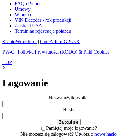
FAQ i Pomoc
Umowy
Wnioski
VIN Decoder - rok produkcji
Abstract USA
Termin na rejestracje pojazdu
© autoWnioski.pl
|
Gnu Affero GPL v3.
PW-C
|
Polityka Prywatności (RODO) & Pliki Cookies
TOP
X
Logowanie
Nazwa użytkownika
Hasło
Pamiętaj moje logowanie?
Nie możesz się zalogować? Utwórz o
nowe hasło