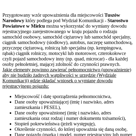
Przygotowany wzór upoważnienia dla miejscowości
Tuszów
Narodowy
który podlega pod Wydział Komunikacji -
Starostwo
Powiatowe w Mielcu
można wykorzystać do wymiany dowodu
rejestracyjnego zarejestrowanego w kraju pojazdu o rodzaju
samochód osobowy, samochód ciężarowy lub samochód specjalny,
ciągnik samochodowy (siodłowy), autobus, naczepę samochodową,
przyczepę ciężarową, rolniczą lub specjalna (np. kempingowa,
rąbak) ciągnik rolniczy, motocykl lub motorower, czterokołowce
czyli pojazd samochodowy inny (np. quad, microcar) - dla każdej
osoby pełnoletniej, mającej zdolność do czynności prawnych.
Jakie elementy powinno zawierać pełnomocnictwo (upoważnienie)
aby nie budziło żadnych wątpliwości w urzędzie (Wydziale
Komunikacji) gdzie składać wniosek o wymianę dowodu
rejestracyjnego pojazdu:
Miejscowość i datę sporządzenia pełnomocnictwa,
Dane osoby upoważniającej (imię i nazwisko, adres
zamieszkania i PESEL),
Dane osoby upoważnionej (imię i nazwisko, adres
zamieszkania oraz rodzaj i numer dokumentu tożsamości),
Stopień pokrewieństwa (jeżeli występuję),
Określenie czynności, do której upoważnia się daną osobę,
Dane pojazdu (marka i model, numer rejestracyjny lub numer