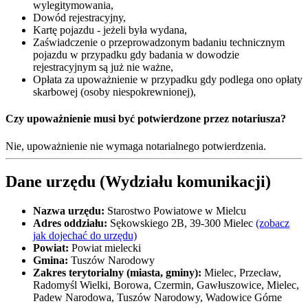
wylegitymowania,
Dowód rejestracyjny,
Kartę pojazdu - jeżeli była wydana,
Zaświadczenie o przeprowadzonym badaniu technicznym
pojazdu w przypadku gdy badania w dowodzie
rejestracyjnym są już nie ważne,
Opłata za upoważnienie w przypadku gdy podlega ono opłaty
skarbowej (osoby niespokrewnionej),
Czy upoważnienie musi być potwierdzone przez notariusza?
Nie, upoważnienie nie wymaga notarialnego potwierdzenia.
Dane urzędu (Wydziału komunikacji)
Nazwa urzędu:
Starostwo Powiatowe w Mielcu
Adres oddziału:
Sękowskiego 2B, 39-300 Mielec
(zobacz
jak dojechać do urzędu)
Powiat:
Powiat mielecki
Gmina:
Tuszów Narodowy
Zakres terytorialny (miasta, gminy):
Mielec, Przecław,
Radomyśl Wielki, Borowa, Czermin, Gawłuszowice, Mielec,
Padew Narodowa, Tuszów Narodowy, Wadowice Górne