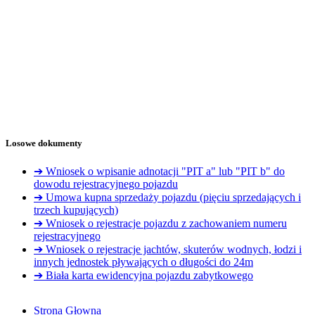
Losowe dokumenty
➔ Wniosek o wpisanie adnotacji "PIT a" lub "PIT b" do
dowodu rejestracyjnego pojazdu
➔ Umowa kupna sprzedaży pojazdu (pięciu sprzedających i
trzech kupujących)
➔ Wniosek o rejestracje pojazdu z zachowaniem numeru
rejestracyjnego
➔ Wniosek o rejestracje jachtów, skuterów wodnych, łodzi i
innych jednostek pływających o długości do 24m
➔ Biała karta ewidencyjna pojazdu zabytkowego
Strona Głowna