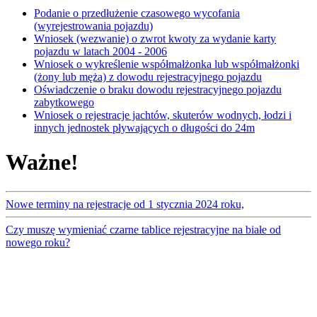
Podanie o przedłużenie czasowego wycofania
(wyrejestrowania pojazdu)
Wniosek (wezwanie) o zwrot kwoty za wydanie karty
pojazdu w latach 2004 - 2006
Wniosek o wykreślenie współmałżonka lub współmałżonki
(żony lub męża) z dowodu rejestracyjnego pojazdu
Oświadczenie o braku dowodu rejestracyjnego pojazdu
zabytkowego
Wniosek o rejestracje jachtów, skuterów wodnych, łodzi i
innych jednostek pływających o długości do 24m
Ważne!
Nowe terminy na rejestracje od 1 stycznia 2024 roku,
Czy muszę wymieniać czarne tablice rejestracyjne na białe od
nowego roku?