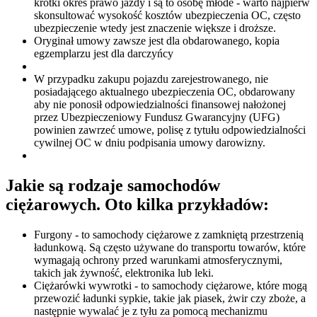
krótki okres prawo jazdy i są to osobę młode - warto najpierw
skonsultować wysokość kosztów ubezpieczenia OC, często
ubezpieczenie wtedy jest znaczenie większe i droższe.
Oryginał umowy zawsze jest dla obdarowanego, kopia
egzemplarzu jest dla darczyńcy
W przypadku zakupu pojazdu zarejestrowanego, nie
posiadającego aktualnego ubezpieczenia OC, obdarowany
aby nie ponosił odpowiedzialności finansowej nałożonej
przez Ubezpieczeniowy Fundusz Gwarancyjny (UFG)
powinien zawrzeć umowe, polisę z tytułu odpowiedzialności
cywilnej OC w dniu podpisania umowy darowizny.
Jakie są rodzaje samochodów
ciężarowych. Oto kilka przykładów:
Furgony - to samochody ciężarowe z zamkniętą przestrzenią
ładunkową. Są często używane do transportu towarów, które
wymagają ochrony przed warunkami atmosferycznymi,
takich jak żywność, elektronika lub leki.
Ciężarówki wywrotki - to samochody ciężarowe, które mogą
przewozić ładunki sypkie, takie jak piasek, żwir czy zboże, a
następnie wywalać je z tyłu za pomocą mechanizmu