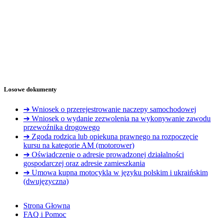
Losowe dokumenty
➔ Wniosek o przerejestrowanie naczepy samochodowej
➔ Wniosek o wydanie zezwolenia na wykonywanie zawodu
przewoźnika drogowego
➔ Zgoda rodzica lub opiekuna prawnego na rozpoczęcie
kursu na kategorie AM (motorower)
➔ Oświadczenie o adresie prowadzonej działalności
gospodarczej oraz adresie zamieszkania
➔ Umowa kupna motocykla w języku polskim i ukraińskim
(dwujęzyczna)
Strona Głowna
FAQ i Pomoc