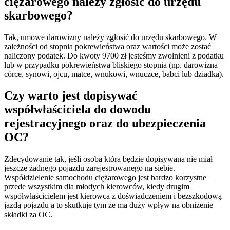
ciężarowego należy zgłosić do urzędu
skarbowego?
Tak, umowe darowizny należy zgłosić do urzędu skarbowego. W
zależności od stopnia pokrewieństwa oraz wartości może zostać
naliczony podatek. Do kwoty 9700 zł jesteśmy zwolnieni z podatku
lub w przypadku pokrewieństwa bliskiego stopnia (np. darowizna
córce, synowi, ojcu, matce, wnukowi, wnuczce, babci lub dziadka).
Czy warto jest dopisywać
współwłaściciela do dowodu
rejestracyjnego oraz do ubezpieczenia
OC?
Zdecydowanie tak, jeśli osoba która będzie dopisywana nie miał
jeszcze żadnego pojazdu zarejestrowanego na siebie.
Współdzielenie samochodu ciężarowego jest bardzo korzystne
przede wszystkim dla młodych kierowców, kiedy drugim
współwłaścicielem jest kierowca z doświadczeniem i bezszkodową
jazdą pojazdu a to skutkuje tym że ma duży wpływ na obniżenie
składki za OC.