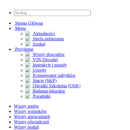
Strona Główna
Menu
Aktualności
Strefa pobierania
Szukaj
Przydatne
Wzory dowodów
VIN Decoder
Instrukcje i porady
Urzędy
Konserwator zabytków
Stacje (SKP)
Ośrodki Szkolenia (OSK)
Badania lekarskie
Poradniki
Wzory umów
Wzory wniosków
Wzory upoważnień
Wzory oświadczeń
Wzory podań