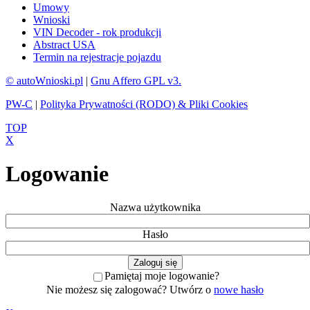
Umowy
Wnioski
VIN Decoder - rok produkcji
Abstract USA
Termin na rejestracje pojazdu
© autoWnioski.pl
|
Gnu Affero GPL v3.
PW-C
|
Polityka Prywatności (RODO) & Pliki Cookies
TOP
X
Logowanie
Nazwa użytkownika
Hasło
Pamiętaj moje logowanie?
Nie możesz się zalogować? Utwórz o
nowe hasło