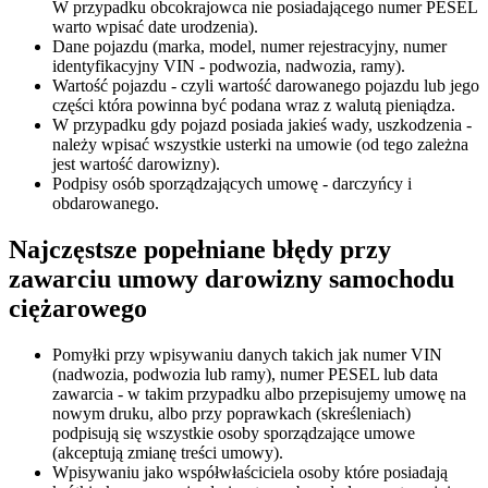
W przypadku obcokrajowca nie posiadającego numer PESEL
warto wpisać date urodzenia).
Dane pojazdu (marka, model, numer rejestracyjny, numer
identyfikacyjny VIN - podwozia, nadwozia, ramy).
Wartość pojazdu - czyli wartość darowanego pojazdu lub jego
części która powinna być podana wraz z walutą pieniądza.
W przypadku gdy pojazd posiada jakieś wady, uszkodzenia -
należy wpisać wszystkie usterki na umowie (od tego zależna
jest wartość darowizny).
Podpisy osób sporządzających umowę - darczyńcy i
obdarowanego.
Najczęstsze popełniane błędy przy
zawarciu umowy darowizny samochodu
ciężarowego
Pomyłki przy wpisywaniu danych takich jak numer VIN
(nadwozia, podwozia lub ramy), numer PESEL lub data
zawarcia - w takim przypadku albo przepisujemy umowę na
nowym druku, albo przy poprawkach (skreśleniach)
podpisują się wszystkie osoby sporządzające umowe
(akceptują zmianę treści umowy).
Wpisywaniu jako współwłaściciela osoby które posiadają