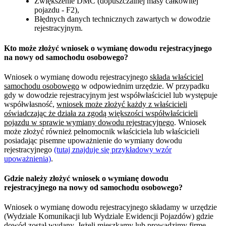
Zwiększenie DMC (dopuszczalnej masy całkowitej
pojazdu - F2),
Błędnych danych technicznych zawartych w dowodzie
rejestracyjnym.
Kto może złożyć wniosek o wymianę dowodu rejestracyjnego
na nowy od samochodu osobowego?
Wniosek o wymianę dowodu rejestracyjnego
składa właściciel
samochodu osobowego
w odpowiednim urzędzie. W przypadku
gdy w dowodzie rejestracyjnym jest współwłaściciel lub występuje
współwłasność,
wniosek może złożyć każdy z właścicieli
oświadczając że działa za zgodą większości współwłaścicieli
pojazdu w sprawie wymiany dowodu rejestracyjnego
. Wniosek
może złożyć również pełnomocnik właściciela lub właścicieli
posiadając pisemne upoważnienie do wymiany dowodu
rejestracyjnego
(tutaj znajduje się przykładowy wzór
upoważnienia)
.
Gdzie należy złożyć wniosek o wymianę dowodu
rejestracyjnego na nowy od samochodu osobowego?
Wniosek o wymianę dowodu rejestracyjnego składamy w urzędzie
(Wydziale Komunikacji lub Wydziale Ewidencji Pojazdów) gdzie
dowód został wydany. Jeżeli mieszkamy lub prowadzimy firmę