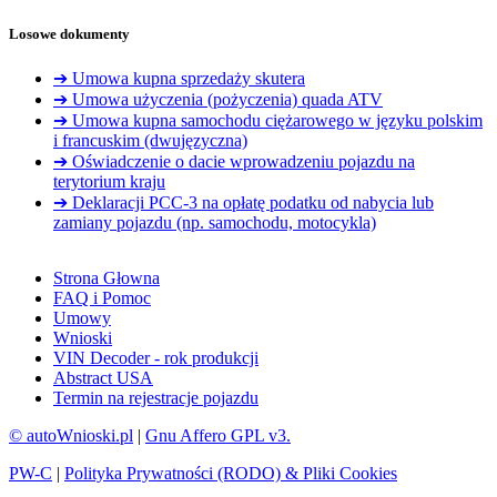
Losowe dokumenty
➔ Umowa kupna sprzedaży skutera
➔ Umowa użyczenia (pożyczenia) quada ATV
➔ Umowa kupna samochodu ciężarowego w języku polskim
i francuskim (dwujęzyczna)
➔ Oświadczenie o dacie wprowadzeniu pojazdu na
terytorium kraju
➔ Deklaracji PCC-3 na opłatę podatku od nabycia lub
zamiany pojazdu (np. samochodu, motocykla)
Strona Głowna
FAQ i Pomoc
Umowy
Wnioski
VIN Decoder - rok produkcji
Abstract USA
Termin na rejestracje pojazdu
© autoWnioski.pl
|
Gnu Affero GPL v3.
PW-C
|
Polityka Prywatności (RODO) & Pliki Cookies