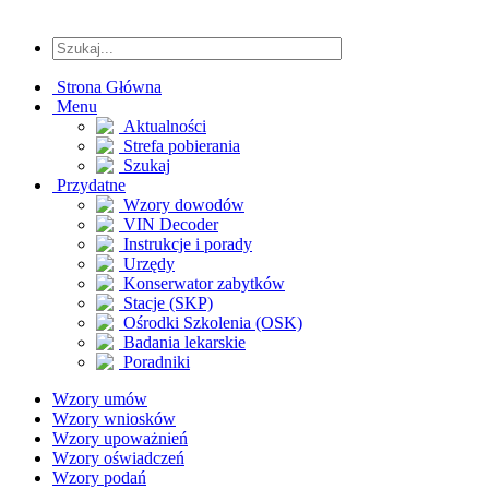
Strona Główna
Menu
Aktualności
Strefa pobierania
Szukaj
Przydatne
Wzory dowodów
VIN Decoder
Instrukcje i porady
Urzędy
Konserwator zabytków
Stacje (SKP)
Ośrodki Szkolenia (OSK)
Badania lekarskie
Poradniki
Wzory umów
Wzory wniosków
Wzory upoważnień
Wzory oświadczeń
Wzory podań