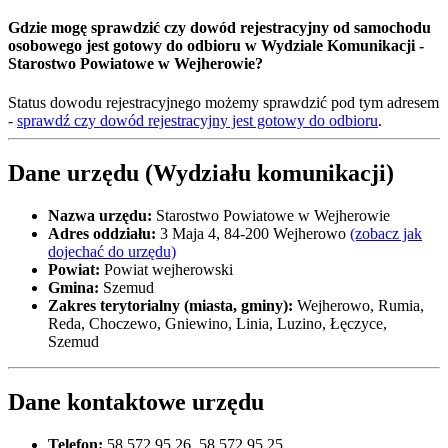
Gdzie mogę sprawdzić czy dowód rejestracyjny od samochodu
osobowego jest gotowy do odbioru w Wydziale Komunikacji -
Starostwo Powiatowe w Wejherowie?
Status dowodu rejestracyjnego możemy sprawdzić pod tym adresem
-
sprawdź czy dowód rejestracyjny jest gotowy do odbioru
.
Dane urzędu (Wydziału komunikacji)
Nazwa urzędu:
Starostwo Powiatowe w Wejherowie
Adres oddziału:
3 Maja 4, 84-200 Wejherowo
(zobacz jak
dojechać do urzędu)
Powiat:
Powiat wejherowski
Gmina:
Szemud
Zakres terytorialny (miasta, gminy):
Wejherowo, Rumia,
Reda, Choczewo, Gniewino, Linia, Luzino, Łęczyce,
Szemud
Dane kontaktowe urzędu
Telefon:
58 572 95 26, 58 572 95 25