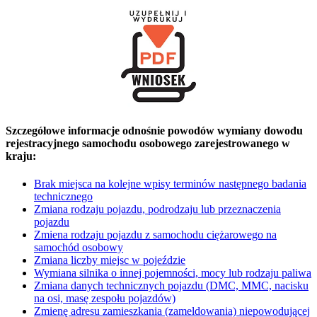
Szczegółowe informacje odnośnie powodów wymiany dowodu
rejestracyjnego samochodu osobowego zarejestrowanego w
kraju:
Brak miejsca na kolejne wpisy terminów następnego badania
technicznego
Zmiana rodzaju pojazdu, podrodzaju lub przeznaczenia
pojazdu
Zmiena rodzaju pojazdu z samochodu ciężarowego na
samochód osobowy
Zmiana liczby miejsc w pojeździe
Wymiana silnika o innej pojemności, mocy lub rodzaju paliwa
Zmiana danych technicznych pojazdu (DMC, MMC, nacisku
na osi, masę zespołu pojazdów)
Zmienę adresu zamieszkania (zameldowania) niepowodującej