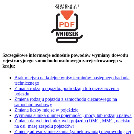
Szczegółowe informacje odnośnie powodów wymiany dowodu
rejestracyjnego samochodu osobowego zarejestrowanego w
kraju:
Brak miejsca na kolejne wpisy terminów następnego badania
technicznego
Zmiana rodzaju pojazdu, podrodzaju lub przeznaczenia
pojazdu
Zmiena rodzaju pojazdu z samochodu ciężarowego na
samochód osobowy
Zmiana liczby miejsc w pojeździe
Wymiana silnika o innej pojemności, mocy lub rodzaju paliwa
Zmiana danych technicznych pojazdu (DMC, MMC, nacisku
na osi, masę zespołu pojazdów)
Zmienę adresu zamieszkania (zameldowania) niepowodującej