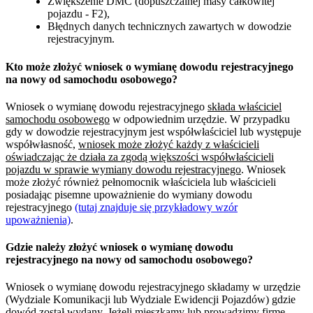
Zwiększenie DMC (dopuszczalnej masy całkowitej
pojazdu - F2),
Błędnych danych technicznych zawartych w dowodzie
rejestracyjnym.
Kto może złożyć wniosek o wymianę dowodu rejestracyjnego
na nowy od samochodu osobowego?
Wniosek o wymianę dowodu rejestracyjnego
składa właściciel
samochodu osobowego
w odpowiednim urzędzie. W przypadku
gdy w dowodzie rejestracyjnym jest współwłaściciel lub występuje
współwłasność,
wniosek może złożyć każdy z właścicieli
oświadczając że działa za zgodą większości współwłaścicieli
pojazdu w sprawie wymiany dowodu rejestracyjnego
. Wniosek
może złożyć również pełnomocnik właściciela lub właścicieli
posiadając pisemne upoważnienie do wymiany dowodu
rejestracyjnego
(tutaj znajduje się przykładowy wzór
upoważnienia)
.
Gdzie należy złożyć wniosek o wymianę dowodu
rejestracyjnego na nowy od samochodu osobowego?
Wniosek o wymianę dowodu rejestracyjnego składamy w urzędzie
(Wydziale Komunikacji lub Wydziale Ewidencji Pojazdów) gdzie
dowód został wydany. Jeżeli mieszkamy lub prowadzimy firmę