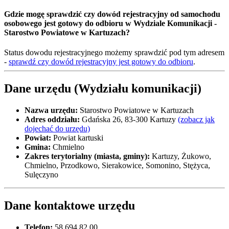
Gdzie mogę sprawdzić czy dowód rejestracyjny od samochodu
osobowego jest gotowy do odbioru w Wydziale Komunikacji -
Starostwo Powiatowe w Kartuzach?
Status dowodu rejestracyjnego możemy sprawdzić pod tym adresem
-
sprawdź czy dowód rejestracyjny jest gotowy do odbioru
.
Dane urzędu (Wydziału komunikacji)
Nazwa urzędu:
Starostwo Powiatowe w Kartuzach
Adres oddziału:
Gdańska 26, 83-300 Kartuzy
(zobacz jak
dojechać do urzędu)
Powiat:
Powiat kartuski
Gmina:
Chmielno
Zakres terytorialny (miasta, gminy):
Kartuzy, Żukowo,
Chmielno, Przodkowo, Sierakowice, Somonino, Stężyca,
Sulęczyno
Dane kontaktowe urzędu
Telefon:
58 694 82 00