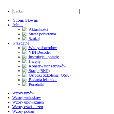
Strona Główna
Menu
Aktualności
Strefa pobierania
Szukaj
Przydatne
Wzory dowodów
VIN Decoder
Instrukcje i porady
Urzędy
Konserwator zabytków
Stacje (SKP)
Ośrodki Szkolenia (OSK)
Badania lekarskie
Poradniki
Wzory umów
Wzory wniosków
Wzory upoważnień
Wzory oświadczeń
Wzory podań