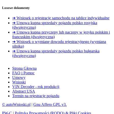
Losowe dokumenty
➔ Wniosek o rejestracje samochodu na tablice indywidualne
➔ Umowa kupna sprzedaży pojazdu polsko rosyjska
(dwujęzyczna)
➔ Umowa kupna przyczepy lub naczepy w języku polskim i
francuskim (dwujęzyczna)
➔ Wniosek o wymianę dowodu rejestracyjnego (wymiana
silnika)
➔ Umowa kupna sprzedaży pojazdu polsko bułgarska
(dwujęzyczna)
Strona Głowna
FAQ i Pomoc
Umowy
Wnioski
VIN Decoder - rok produkcji
Abstract USA
Termin na rejestracje pojazdu
© autoWnioski.pl
|
Gnu Affero GPL v3.
PW-C
|
Polityka Prywatności (RODO) & Pliki Cookies