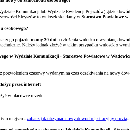
o na nowy od samochodu osobowego?
ydziale Komunikacji lub Wydziale Ewidencji Pojazdów) gdzie dowód 
jscowości
Stryszów
to wniosek składamy w
Starostwo Powiatowe w
du osobowego?
naszego pojazdu
mamy 30 dni
na złożenia wniosku o wymianę dowodu 
techniczne. Należy jednak złożyć w takim przypadku wniosek o wymia
owego w Wydziale Komunikacji - Starostwo Powiatowe w Wadowic
 pozwoleniem czasowy wydanym na czas oczekiwania na nowy dowód re
ożyć przez internet?
łożyć w placówce urzędu.
w tym miejscu -
zobacz jak otrzymać nowy dowód rejestracyjny pocztą.
.
nego od samochodu osobowego w Wydziale Komunikacji - Staros