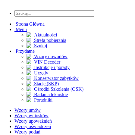
Strona Główna
Menu
Aktualności
Strefa pobierania
Szukaj
Przydatne
Wzory dowodów
VIN Decoder
Instrukcje i porady
Urzędy
Konserwator zabytków
Stacje (SKP)
Ośrodki Szkolenia (OSK)
Badania lekarskie
Poradniki
Wzory umów
Wzory wniosków
Wzory upoważnień
Wzory oświadczeń
Wzory podań