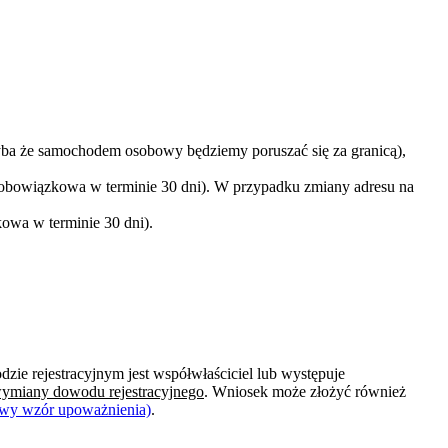
a że samochodem osobowy będziemy poruszać się za granicą),
 obowiązkowa w terminie 30 dni). W przypadku zmiany adresu na
owa w terminie 30 dni).
e rejestracyjnym jest współwłaściciel lub występuje
 wymiany dowodu rejestracyjnego
. Wniosek może złożyć również
dowy wzór upoważnienia)
.