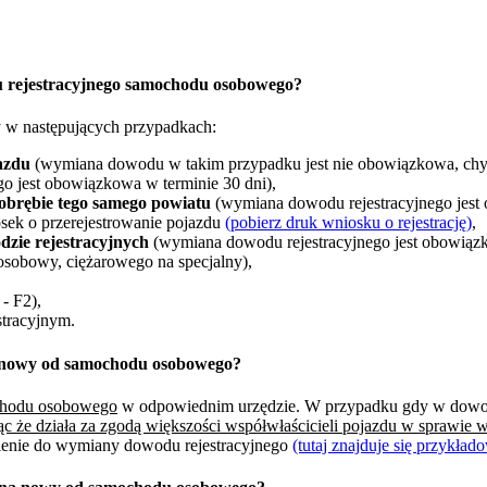
u rejestracyjnego samochodu osobowego?
 w następujących przypadkach:
azdu
(wymiana dowodu w takim przypadku jest nie obowiązkowa, chyb
o jest obowiązkowa w terminie 30 dni),
obrębie tego samego powiatu
(wymiana dowodu rejestracyjnego jest
sek o przerejestrowanie pojazdu
(pobierz druk wniosku o rejestrację)
,
zie rejestracyjnych
(wymiana dowodu rejestracyjnego jest obowiązk
osobowy, ciężarowego na specjalny),
- F2),
tracyjnym.
a nowy od samochodu osobowego?
ochodu osobowego
w odpowiednim urzędzie. W przypadku gdy w dowodzi
ąc że działa za zgodą większości współwłaścicieli pojazdu w sprawie
nienie do wymiany dowodu rejestracyjnego
(tutaj znajduje się przykła