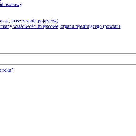
hód osobowy
 osi, masę zespołu pojazdów)
iany właściwości miejscowej organu rejestrującego (powiatu)
o roku?