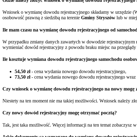
Gdzie należy złożyć wniosek o wymianę dowodu rejestracyjneg
Wniosek o wymianę dowodu rejestracyjnego składamy w urzędzie (W
osobowość prawną z siedzibą na terenie
Gminy Stryszów
lub w mie
Ile mam czasu na wymianę dowodu rejestracyjnego od samocho
W przypadku zmiany danych zawartych w dowodzie rejestracyjnym 
wymieniać dowód rejestracyjny z powodu braku miejsc na przeglądy 
Ile kosztuje wymiana dowodu rejestracyjnego samochodu osob
54,50 zł
- cena wydania nowego dowodu rejestracyjnego,
73,50 zł
- cena wydania nowego dowodu rejestracyjnego wraz z
Czy wniosek o wymianę dowodu rejestracyjnego na nowy mogę zł
Niestety na ten moment nie ma takiej możliwości. Wniosek należy z
Czy nowy dowód rejestracyjny mogę otrzymać pocztą?
Tak, jest taka możliwość. Więcej informacji na ten temat zobaczysz 
Jakie dokumenty są wymagane do wymiany dowodu rejestracyj