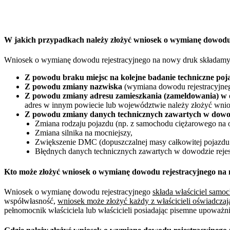
W jakich przypadkach należy złożyć wniosek o wymianę dowod
Wniosek o wymianę dowodu rejestracyjnego na nowy druk składamy
Z powodu braku miejsc na kolejne badanie techniczne poj
Z powodu zmiany nazwiska
(wymiana dowodu rejestracyjneg
Z powodu zmiany adresu zamieszkania (zameldowania) w 
adres w innym powiecie lub województwie należy złożyć wnio
Z powodu zmiany danych technicznych zawartych w dowod
Zmiana rodzaju pojazdu (np. z samochodu ciężarowego na 
Zmiana silnika na mocniejszy,
Zwiększenie DMC (dopuszczalnej masy całkowitej pojazdu 
Błędnych danych technicznych zawartych w dowodzie rejes
Kto może złożyć wniosek o wymianę dowodu rejestracyjnego n
Wniosek o wymianę dowodu rejestracyjnego
składa właściciel sam
współwłasność,
wniosek może złożyć każdy z właścicieli oświadczaj
pełnomocnik właściciela lub właścicieli posiadając pisemne upoważ