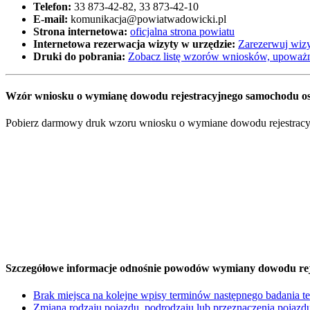
Telefon:
33 873-42-82, 33 873-42-10
E-mail:
komunikacja@powiatwadowicki.pl
Strona internetowa:
oficjalna strona powiatu
Internetowa rezerwacja wizyty w urzędzie:
Zarezerwuj wizy
Druki do pobrania:
Zobacz listę wzorów wniosków, upoważn
Wzór wniosku o wymianę dowodu rejestracyjnego samochodu os
Pobierz darmowy druk wzoru wniosku o wymiane dowodu rejestracyjne
Szczegółowe informacje odnośnie powodów wymiany dowodu rej
Brak miejsca na kolejne wpisy terminów następnego badania t
Zmiana rodzaju pojazdu, podrodzaju lub przeznaczenia pojazd