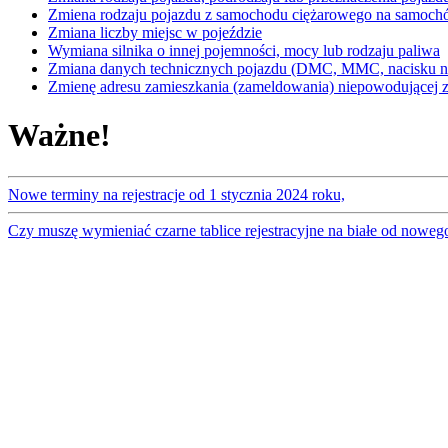
Zmiena rodzaju pojazdu z samochodu ciężarowego na samoc
Zmiana liczby miejsc w pojeździe
Wymiana silnika o innej pojemności, mocy lub rodzaju paliwa
Zmiana danych technicznych pojazdu (DMC, MMC, nacisku na
Zmienę adresu zamieszkania (zameldowania) niepowodującej zm
Ważne!
Nowe terminy na rejestracje od 1 stycznia 2024 roku,
Czy muszę wymieniać czarne tablice rejestracyjne na białe od noweg