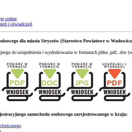
tę online
ień i oświadczeń
obowego dla miasta Stryszów (Starostwo Powiatowe w Wadowica
go do uzupełnienia i wydrukowania w formatach pliku .pdf, .doc (wo
estracyjnego samochodu osobowego zarejestrowanego w kraju:
echnicznego
u