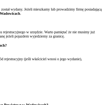
został wydany. Jeżeli mieszkamy lub prowadzimy firmę posiadającą
 Wadowicach
.
rejestracyjnego w urzędzie. Warto pamiętać że nie musimy już
nę jeżeli pojazdem wyjedziemy za granicę.
ach?
jestracyjny (jeśli właściciel wnosi o jego wydanie),
two Powiatowe w Wadowicach?