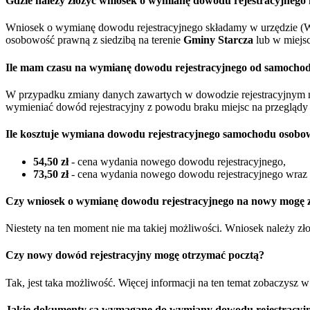
Gdzie należy złożyć wniosek o wymianę dowodu rejestracyjneg
Wniosek o wymianę dowodu rejestracyjnego składamy w urzędzie (W
osobowość prawną z siedzibą na terenie
Gminy Starcza
lub w miejs
Ile mam czasu na wymianę dowodu rejestracyjnego od samocho
W przypadku zmiany danych zawartych w dowodzie rejestracyjnym 
wymieniać dowód rejestracyjny z powodu braku miejsc na przeglądy 
Ile kosztuje wymiana dowodu rejestracyjnego samochodu osobo
54,50 zł
- cena wydania nowego dowodu rejestracyjnego,
73,50 zł
- cena wydania nowego dowodu rejestracyjnego wraz z
Czy wniosek o wymianę dowodu rejestracyjnego na nowy mogę zł
Niestety na ten moment nie ma takiej możliwości. Wniosek należy z
Czy nowy dowód rejestracyjny mogę otrzymać pocztą?
Tak, jest taka możliwość. Więcej informacji na ten temat zobaczysz 
Jakie dokumenty są wymagane do wymiany dowodu rejestracyjn