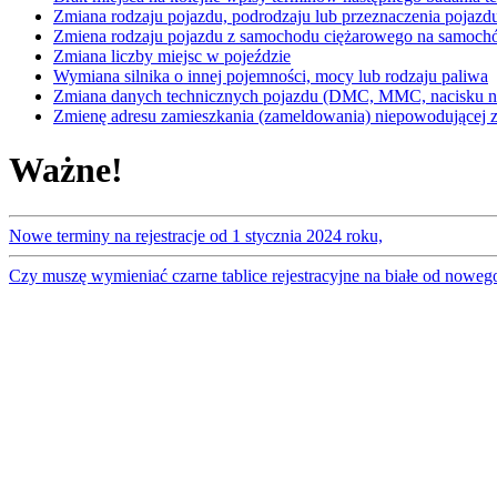
Zmiana rodzaju pojazdu, podrodzaju lub przeznaczenia pojazd
Zmiena rodzaju pojazdu z samochodu ciężarowego na samoc
Zmiana liczby miejsc w pojeździe
Wymiana silnika o innej pojemności, mocy lub rodzaju paliwa
Zmiana danych technicznych pojazdu (DMC, MMC, nacisku na
Zmienę adresu zamieszkania (zameldowania) niepowodującej zm
Ważne!
Nowe terminy na rejestracje od 1 stycznia 2024 roku,
Czy muszę wymieniać czarne tablice rejestracyjne na białe od noweg