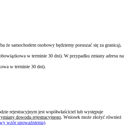
a że samochodem osobowy będziemy poruszać się za granicą),
 obowiązkowa w terminie 30 dni). W przypadku zmiany adresu na
owa w terminie 30 dni).
e rejestracyjnym jest współwłaściciel lub występuje
 wymiany dowodu rejestracyjnego
. Wniosek może złożyć również
dowy wzór upoważnienia)
.