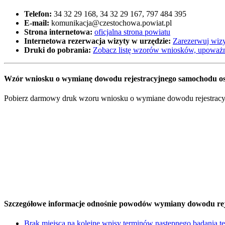
Telefon:
34 32 29 168, 34 32 29 167, 797 484 395
E-mail:
komunikacja@czestochowa.powiat.pl
Strona internetowa:
oficjalna strona powiatu
Internetowa rezerwacja wizyty w urzędzie:
Zarezerwuj wizy
Druki do pobrania:
Zobacz listę wzorów wniosków, upoważn
Wzór wniosku o wymianę dowodu rejestracyjnego samochodu oso
Pobierz darmowy druk wzoru wniosku o wymiane dowodu rejestracyjne
Szczegółowe informacje odnośnie powodów wymiany dowodu rej
Brak miejsca na kolejne wpisy terminów następnego badania t