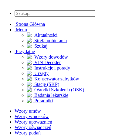
Strona Główna
Menu
Aktualności
Strefa pobierania
Szukaj
Przydatne
Wzory dowodów
VIN Decoder
Instrukcje i porady
Urzędy
Konserwator zabytków
Stacje (SKP)
Ośrodki Szkolenia (OSK)
Badania lekarskie
Poradniki
Wzory umów
Wzory wniosków
Wzory upoważnień
Wzory oświadczeń
Wzory podań