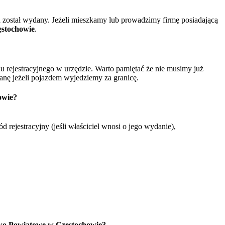
został wydany. Jeżeli mieszkamy lub prowadzimy firmę posiadającą
ęstochowie
.
rejestracyjnego w urzędzie. Warto pamiętać że nie musimy już
nę jeżeli pojazdem wyjedziemy za granicę.
owie?
jestracyjny (jeśli właściciel wnosi o jego wydanie),
wo Powiatowe w Częstochowie?