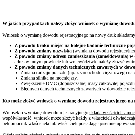
W jakich przypadkach należy złożyć wniosek o wymianę dowod
Wniosek o wymianę dowodu rejestracyjnego na nowy druk składamy
Z powodu braku miejsc na kolejne badanie techniczne poj
Z powodu zmiany nazwiska
(wymiana dowodu rejestracyjneg
Z powodu zmiany adresu zamieszkania (zameldowania) w 
adres w innym powiecie lub województwie należy złożyć wnio
Z powodu zmiany danych technicznych zawartych w dowod
Zmiana rodzaju pojazdu (np. z samochodu ciężarowego na 
Zmiana silnika na mocniejszy,
Zwiększenie DMC (dopuszczalnej masy całkowitej pojazdu 
Błędnych danych technicznych zawartych w dowodzie rejes
Kto może złożyć wniosek o wymianę dowodu rejestracyjnego n
Wniosek o wymianę dowodu rejestracyjnego
składa właściciel sam
współwłasność,
wniosek może złożyć każdy z właścicieli oświadczaj
pełnomocnik właściciela lub właścicieli posiadając pisemne upoważ