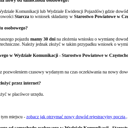
o na nowy od samochodu osobowego?
ydziale Komunikacji lub Wydziale Ewidencji Pojazdów) gdzie dowód 
cowości
Starcza
to wniosek składamy w
Starostwo Powiatowe w Cz
du osobowego?
naszego pojazdu
mamy 30 dni
na złożenia wniosku o wymianę dowodu 
techniczne. Należy jednak złożyć w takim przypadku wniosek o wymia
wego w Wydziale Komunikacji - Starostwo Powiatowe w Częstoch
 pozwoleniem czasowy wydanym na czas oczekiwania na nowy dowód re
ożyć przez internet?
łożyć w placówce urzędu.
w tym miejscu -
zobacz jak otrzymać nowy dowód rejestracyjny pocztą.
.
ego od samochodu osobowego w Wydziale Komunikacji - Starost