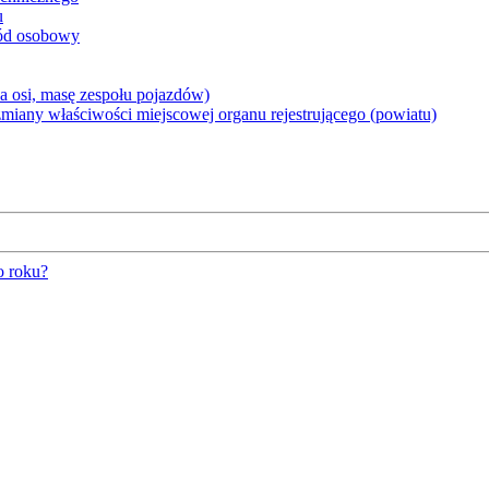
u
hód osobowy
 osi, masę zespołu pojazdów)
iany właściwości miejscowej organu rejestrującego (powiatu)
o roku?