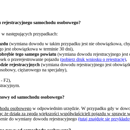
u rejestracyjnego samochodu osobowego?
 w następujących przypadkach:
azdu
(wymiana dowodu w takim przypadku jest nie obowiązkowa, chyb
o jest obowiązkowa w terminie 30 dni),
obrębie tego samego powiatu
(wymiana dowodu rejestracyjnego jest
sek o przerejestrowanie pojazdu
(pobierz druk wniosku o rejestrację)
,
zie rejestracyjnych
(wymiana dowodu rejestracyjnego jest obowiązk
osobowy, ciężarowego na specjalny),
- F2),
tracyjnym.
a nowy od samochodu osobowego?
ochodu osobowego
w odpowiednim urzędzie. W przypadku gdy w dowodzi
ąc że działa za zgodą większości współwłaścicieli pojazdu w sprawie
nienie do wymiany dowodu rejestracyjnego
(tutaj znajduje się przykła