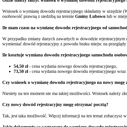
Gdzie należy złożyć wniosek o wymianę dowodu rejestracyjneg
Wniosek o wymianę dowodu rejestracyjnego składamy w urzędzie (W
osobowość prawną z siedzibą na terenie
Gminy Łubowo
lub w miej
Ile mam czasu na wymianę dowodu rejestracyjnego od samocho
W przypadku zmiany danych zawartych w dowodzie rejestracyjnym 
wymieniać dowód rejestracyjny z powodu braku miejsc na przeglądy 
Ile kosztuje wymiana dowodu rejestracyjnego samochodu osobo
54,50 zł
- cena wydania nowego dowodu rejestracyjnego,
73,50 zł
- cena wydania nowego dowodu rejestracyjnego wraz z
Czy wniosek o wymianę dowodu rejestracyjnego na nowy mogę zł
Niestety na ten moment nie ma takiej możliwości. Wniosek należy z
Czy nowy dowód rejestracyjny mogę otrzymać pocztą?
Tak, jest taka możliwość. Więcej informacji na ten temat zobaczysz 
Jakie dokumenty są wymagane do wymiany dowodu rejestracyjn