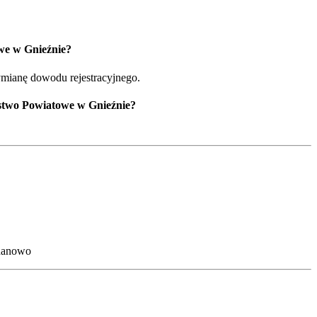
we w Gnieźnie?
ymianę dowodu rejestracyjnego.
ostwo Powiatowe w Gnieźnie?
chanowo