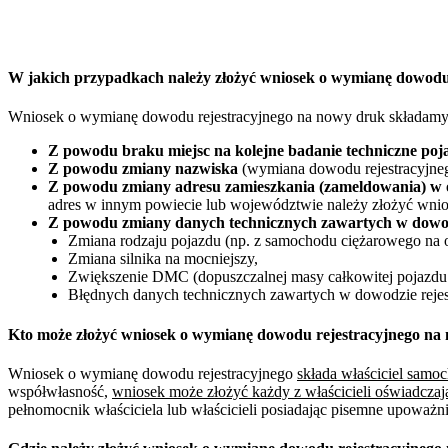
W jakich przypadkach należy złożyć wniosek o wymianę dowod
Wniosek o wymianę dowodu rejestracyjnego na nowy druk składamy
Z powodu braku miejsc na kolejne badanie techniczne poj
Z powodu zmiany nazwiska
(wymiana dowodu rejestracyjneg
Z powodu zmiany adresu zamieszkania (zameldowania) w 
adres w innym powiecie lub województwie należy złożyć wnio
Z powodu zmiany danych technicznych zawartych w dowod
Zmiana rodzaju pojazdu (np. z samochodu ciężarowego na 
Zmiana silnika na mocniejszy,
Zwiększenie DMC (dopuszczalnej masy całkowitej pojazdu 
Błędnych danych technicznych zawartych w dowodzie rejes
Kto może złożyć wniosek o wymianę dowodu rejestracyjnego n
Wniosek o wymianę dowodu rejestracyjnego
składa właściciel sam
współwłasność,
wniosek może złożyć każdy z właścicieli oświadczaj
pełnomocnik właściciela lub właścicieli posiadając pisemne upoważ