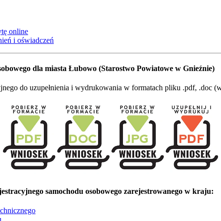
tę online
ień i oświadczeń
obowego dla miasta Łubowo (Starostwo Powiatowe w Gnieźnie)
go do uzupełnienia i wydrukowania w formatach pliku .pdf, .doc (wo
estracyjnego samochodu osobowego zarejestrowanego w kraju:
echnicznego
u