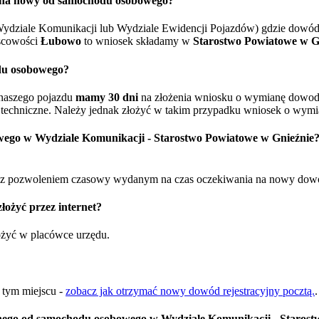
o na nowy od samochodu osobowego?
ydziale Komunikacji lub Wydziale Ewidencji Pojazdów) gdzie dowód 
scowości
Łubowo
to wniosek składamy w
Starostwo Powiatowe w G
du osobowego?
naszego pojazdu
mamy 30 dni
na złożenia wniosku o wymianę dowodu 
techniczne. Należy jednak złożyć w takim przypadku wniosek o wymia
wego w Wydziale Komunikacji - Starostwo Powiatowe w Gnieźnie
 pozwoleniem czasowy wydanym na czas oczekiwania na nowy dowód re
ożyć przez internet?
łożyć w placówce urzędu.
w tym miejscu -
zobacz jak otrzymać nowy dowód rejestracyjny pocztą.
.
ego od samochodu osobowego w Wydziale Komunikacji - Starost