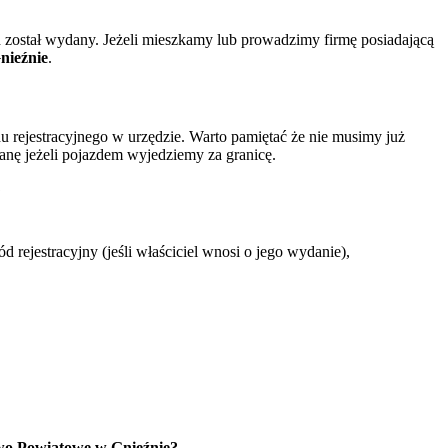
został wydany. Jeżeli mieszkamy lub prowadzimy firmę posiadającą
nieźnie
.
rejestracyjnego w urzędzie. Warto pamiętać że nie musimy już
nę jeżeli pojazdem wyjedziemy za granicę.
?
jestracyjny (jeśli właściciel wnosi o jego wydanie),
wo Powiatowe w Gnieźnie?