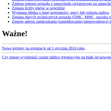
Zmiena rodzaju pojazdu z samochodu ciężarowego na samoc
Zmiana liczby miejsc w pojeździe
Wymiana silnika o innej pojemności, mocy lub rodzaju paliwa
Zmiana danych technicznych pojazdu (DMC, MMC, nacisku na
Zmienę adresu zamieszkania (zameldowania) niepowodującej zm
Ważne!
Nowe terminy na rejestracje od 1 stycznia 2024 roku,
Czy muszę wymieniać czarne tablice rejestracyjne na białe od noweg