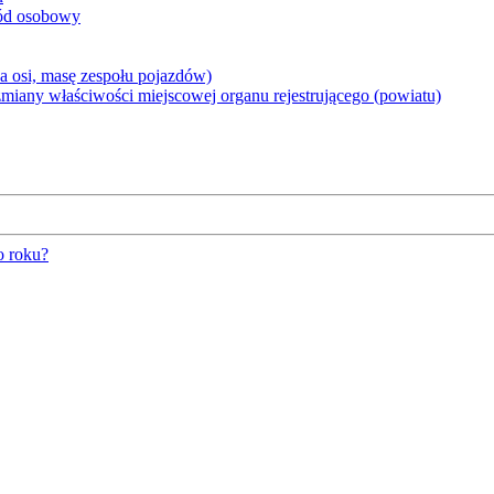
hód osobowy
 osi, masę zespołu pojazdów)
iany właściwości miejscowej organu rejestrującego (powiatu)
o roku?