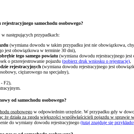
u rejestracyjnego samochodu osobowego?
 w następujących przypadkach:
azdu
(wymiana dowodu w takim przypadku jest nie obowiązkowa, chyb
o jest obowiązkowa w terminie 30 dni),
obrębie tego samego powiatu
(wymiana dowodu rejestracyjnego jest
sek o przerejestrowanie pojazdu
(pobierz druk wniosku o rejestrację)
,
zie rejestracyjnych
(wymiana dowodu rejestracyjnego jest obowiązk
osobowy, ciężarowego na specjalny),
- F2),
tracyjnym.
a nowy od samochodu osobowego?
ochodu osobowego
w odpowiednim urzędzie. W przypadku gdy w dowodzi
ąc że działa za zgodą większości współwłaścicieli pojazdu w sprawie
nienie do wymiany dowodu rejestracyjnego
(tutaj znajduje się przykła