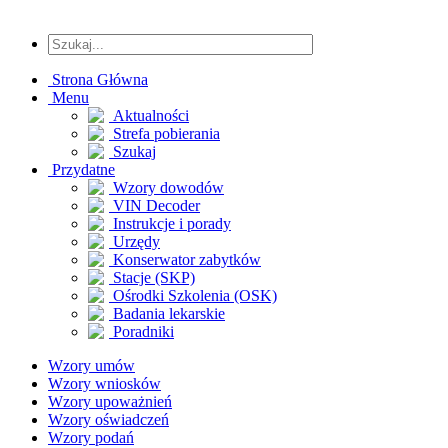
Strona Główna
Menu
Aktualności
Strefa pobierania
Szukaj
Przydatne
Wzory dowodów
VIN Decoder
Instrukcje i porady
Urzędy
Konserwator zabytków
Stacje (SKP)
Ośrodki Szkolenia (OSK)
Badania lekarskie
Poradniki
Wzory umów
Wzory wniosków
Wzory upoważnień
Wzory oświadczeń
Wzory podań