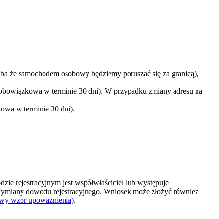
a że samochodem osobowy będziemy poruszać się za granicą),
 obowiązkowa w terminie 30 dni). W przypadku zmiany adresu na
owa w terminie 30 dni).
e rejestracyjnym jest współwłaściciel lub występuje
 wymiany dowodu rejestracyjnego
. Wniosek może złożyć również
dowy wzór upoważnienia)
.