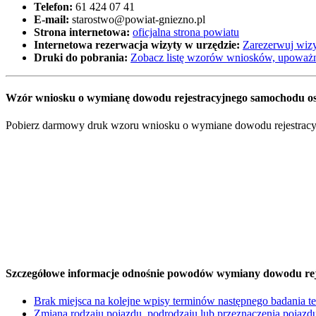
Telefon:
61 424 07 41
E-mail:
starostwo@powiat-gniezno.pl
Strona internetowa:
oficjalna strona powiatu
Internetowa rezerwacja wizyty w urzędzie:
Zarezerwuj wizy
Druki do pobrania:
Zobacz listę wzorów wniosków, upoważn
Wzór wniosku o wymianę dowodu rejestracyjnego samochodu os
Pobierz darmowy druk wzoru wniosku o wymiane dowodu rejestracyjne
Szczegółowe informacje odnośnie powodów wymiany dowodu rej
Brak miejsca na kolejne wpisy terminów następnego badania t
Zmiana rodzaju pojazdu, podrodzaju lub przeznaczenia pojazd