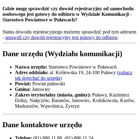
Gdzie mogę sprawdzić czy dowód rejestracyjny od samochodu
osobowego jest gotowy do odbioru w Wydziale Komunikacji -
Starostwo Powiatowe w Puławach?
Status dowodu rejestracyjnego możemy sprawdzić pod tym adresem
-
sprawdź czy dowód rejestracyjny jest gotowy do odbioru
.
Dane urzędu (Wydziału komunikacji)
Nazwa urzędu:
Starostwo Powiatowe w Puławach
Adres oddziału:
al. Królewska 19, 24-100 Puławy
(zobacz
jak dojechać do urzędu)
Powiat:
Powiat puławski
Gmina:
Janowiec
Zakres terytorialny (miasta, gminy):
Puławy, Kazimierz
Dolny, Nałęczów, Baranów, Janowiec, Końskowola, Kurów,
Markuszów, Wąwolnica, Żyrzyn
Dane kontaktowe urzędu
Telefon:
(81) 886 11 88, (81) 886 11 24