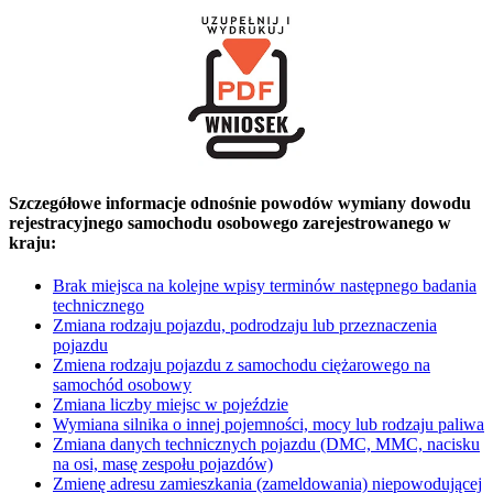
Szczegółowe informacje odnośnie powodów wymiany dowodu
rejestracyjnego samochodu osobowego zarejestrowanego w
kraju:
Brak miejsca na kolejne wpisy terminów następnego badania
technicznego
Zmiana rodzaju pojazdu, podrodzaju lub przeznaczenia
pojazdu
Zmiena rodzaju pojazdu z samochodu ciężarowego na
samochód osobowy
Zmiana liczby miejsc w pojeździe
Wymiana silnika o innej pojemności, mocy lub rodzaju paliwa
Zmiana danych technicznych pojazdu (DMC, MMC, nacisku
na osi, masę zespołu pojazdów)
Zmienę adresu zamieszkania (zameldowania) niepowodującej