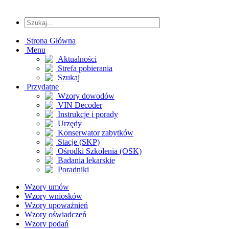
Strona Główna
Menu
Aktualności
Strefa pobierania
Szukaj
Przydatne
Wzory dowodów
VIN Decoder
Instrukcje i porady
Urzędy
Konserwator zabytków
Stacje (SKP)
Ośrodki Szkolenia (OSK)
Badania lekarskie
Poradniki
Wzory umów
Wzory wniosków
Wzory upoważnień
Wzory oświadczeń
Wzory podań