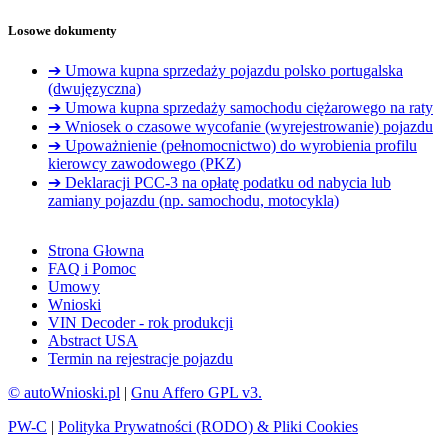
Losowe dokumenty
➔ Umowa kupna sprzedaży pojazdu polsko portugalska
(dwujęzyczna)
➔ Umowa kupna sprzedaży samochodu ciężarowego na raty
➔ Wniosek o czasowe wycofanie (wyrejestrowanie) pojazdu
➔ Upoważnienie (pełnomocnictwo) do wyrobienia profilu
kierowcy zawodowego (PKZ)
➔ Deklaracji PCC-3 na opłatę podatku od nabycia lub
zamiany pojazdu (np. samochodu, motocykla)
Strona Głowna
FAQ i Pomoc
Umowy
Wnioski
VIN Decoder - rok produkcji
Abstract USA
Termin na rejestracje pojazdu
© autoWnioski.pl
|
Gnu Affero GPL v3.
PW-C
|
Polityka Prywatności (RODO) & Pliki Cookies