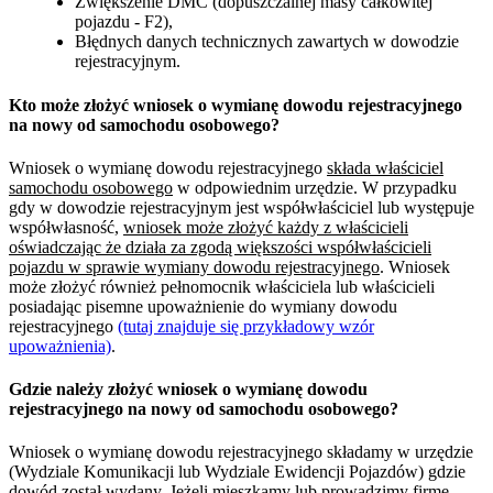
Zwiększenie DMC (dopuszczalnej masy całkowitej
pojazdu - F2),
Błędnych danych technicznych zawartych w dowodzie
rejestracyjnym.
Kto może złożyć wniosek o wymianę dowodu rejestracyjnego
na nowy od samochodu osobowego?
Wniosek o wymianę dowodu rejestracyjnego
składa właściciel
samochodu osobowego
w odpowiednim urzędzie. W przypadku
gdy w dowodzie rejestracyjnym jest współwłaściciel lub występuje
współwłasność,
wniosek może złożyć każdy z właścicieli
oświadczając że działa za zgodą większości współwłaścicieli
pojazdu w sprawie wymiany dowodu rejestracyjnego
. Wniosek
może złożyć również pełnomocnik właściciela lub właścicieli
posiadając pisemne upoważnienie do wymiany dowodu
rejestracyjnego
(tutaj znajduje się przykładowy wzór
upoważnienia)
.
Gdzie należy złożyć wniosek o wymianę dowodu
rejestracyjnego na nowy od samochodu osobowego?
Wniosek o wymianę dowodu rejestracyjnego składamy w urzędzie
(Wydziale Komunikacji lub Wydziale Ewidencji Pojazdów) gdzie
dowód został wydany. Jeżeli mieszkamy lub prowadzimy firmę