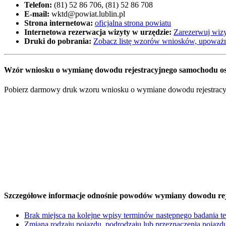
Telefon:
(81) 52 86 706, (81) 52 86 708
E-mail:
wktd@powiat.lublin.pl
Strona internetowa:
oficjalna strona powiatu
Internetowa rezerwacja wizyty w urzędzie:
Zarezerwuj wizy
Druki do pobrania:
Zobacz listę wzorów wniosków, upoważn
Wzór wniosku o wymianę dowodu rejestracyjnego samochodu oso
Pobierz darmowy druk wzoru wniosku o wymiane dowodu rejestracyjne
Szczegółowe informacje odnośnie powodów wymiany dowodu rej
Brak miejsca na kolejne wpisy terminów następnego badania t
Zmiana rodzaju pojazdu, podrodzaju lub przeznaczenia pojazd