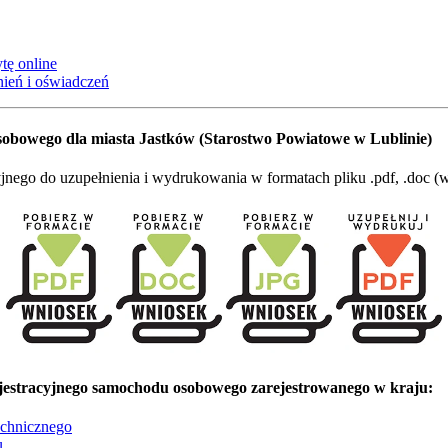
tę online
ień i oświadczeń
bowego dla miasta Jastków (Starostwo Powiatowe w Lublinie)
go do uzupełnienia i wydrukowania w formatach pliku .pdf, .doc (wo
estracyjnego samochodu osobowego zarejestrowanego w kraju:
echnicznego
u