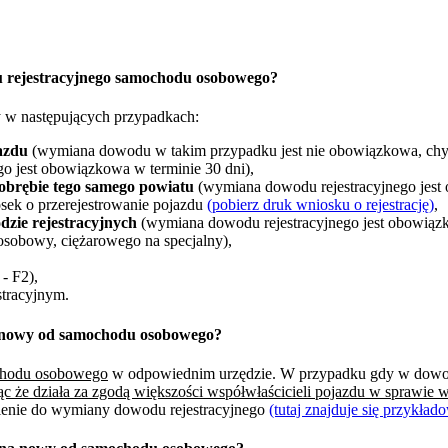
u rejestracyjnego samochodu osobowego?
 w następujących przypadkach:
azdu
(wymiana dowodu w takim przypadku jest nie obowiązkowa, chyb
o jest obowiązkowa w terminie 30 dni),
obrębie tego samego powiatu
(wymiana dowodu rejestracyjnego jest
sek o przerejestrowanie pojazdu
(pobierz druk wniosku o rejestrację)
,
zie rejestracyjnych
(wymiana dowodu rejestracyjnego jest obowiązk
osobowy, ciężarowego na specjalny),
- F2),
tracyjnym.
a nowy od samochodu osobowego?
ochodu osobowego
w odpowiednim urzędzie. W przypadku gdy w dowodzi
ąc że działa za zgodą większości współwłaścicieli pojazdu w sprawie
nienie do wymiany dowodu rejestracyjnego
(tutaj znajduje się przykła