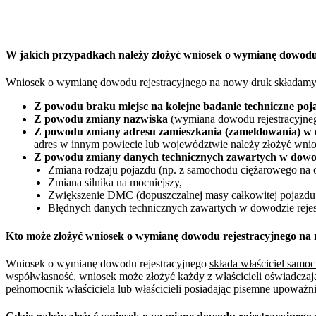
W jakich przypadkach należy złożyć wniosek o wymianę dowod
Wniosek o wymianę dowodu rejestracyjnego na nowy druk składamy
Z powodu braku miejsc na kolejne badanie techniczne poj
Z powodu zmiany nazwiska
(wymiana dowodu rejestracyjneg
Z powodu zmiany adresu zamieszkania (zameldowania) w 
adres w innym powiecie lub województwie należy złożyć wnio
Z powodu zmiany danych technicznych zawartych w dowod
Zmiana rodzaju pojazdu (np. z samochodu ciężarowego na 
Zmiana silnika na mocniejszy,
Zwiększenie DMC (dopuszczalnej masy całkowitej pojazdu 
Błędnych danych technicznych zawartych w dowodzie rejes
Kto może złożyć wniosek o wymianę dowodu rejestracyjnego n
Wniosek o wymianę dowodu rejestracyjnego
składa właściciel sam
współwłasność,
wniosek może złożyć każdy z właścicieli oświadczaj
pełnomocnik właściciela lub właścicieli posiadając pisemne upoważ