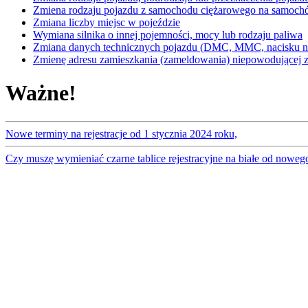
Zmiena rodzaju pojazdu z samochodu ciężarowego na samoc
Zmiana liczby miejsc w pojeździe
Wymiana silnika o innej pojemności, mocy lub rodzaju paliwa
Zmiana danych technicznych pojazdu (DMC, MMC, nacisku na
Zmienę adresu zamieszkania (zameldowania) niepowodującej zm
Ważne!
Nowe terminy na rejestracje od 1 stycznia 2024 roku,
Czy muszę wymieniać czarne tablice rejestracyjne na białe od noweg