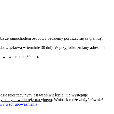
a że samochodem osobowy będziemy poruszać się za granicą),
 obowiązkowa w terminie 30 dni). W przypadku zmiany adresu na
owa w terminie 30 dni).
e rejestracyjnym jest współwłaściciel lub występuje
 wymiany dowodu rejestracyjnego
. Wniosek może złożyć również
dowy wzór upoważnienia)
.