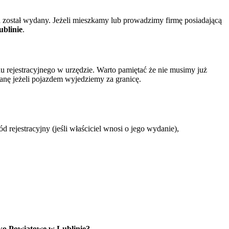
został wydany. Jeżeli mieszkamy lub prowadzimy firmę posiadającą
blinie
.
rejestracyjnego w urzędzie. Warto pamiętać że nie musimy już
nę jeżeli pojazdem wyjedziemy za granicę.
jestracyjny (jeśli właściciel wnosi o jego wydanie),
wo Powiatowe w Lublinie?