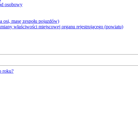
hód osobowy
 osi, masę zespołu pojazdów)
iany właściwości miejscowej organu rejestrującego (powiatu)
o roku?