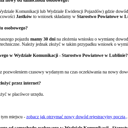
o na nowy od samochodu osobowego?
ydziale Komunikacji lub Wydziale Ewidencji Pojazdów) gdzie dowód 
scowości
Jastków
to wniosek składamy w
Starostwo Powiatowe w Lu
du osobowego?
naszego pojazdu
mamy 30 dni
na złożenia wniosku o wymianę dowodu 
techniczne. Należy jednak złożyć w takim przypadku wniosek o wymia
wego w Wydziale Komunikacji - Starostwo Powiatowe w Lublinie?
 pozwoleniem czasowy wydanym na czas oczekiwania na nowy dowód re
ożyć przez internet?
łożyć w placówce urzędu.
w tym miejscu -
zobacz jak otrzymać nowy dowód rejestracyjny pocztą.
.
ego od samochodu osobowego w Wydziale Komunikacji - Starost