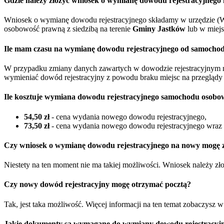
Gdzie należy złożyć wniosek o wymianę dowodu rejestracyjneg
Wniosek o wymianę dowodu rejestracyjnego składamy w urzędzie (W
osobowość prawną z siedzibą na terenie
Gminy Jastków
lub w miej
Ile mam czasu na wymianę dowodu rejestracyjnego od samocho
W przypadku zmiany danych zawartych w dowodzie rejestracyjnym 
wymieniać dowód rejestracyjny z powodu braku miejsc na przeglądy 
Ile kosztuje wymiana dowodu rejestracyjnego samochodu osobo
54,50 zł
- cena wydania nowego dowodu rejestracyjnego,
73,50 zł
- cena wydania nowego dowodu rejestracyjnego wraz z
Czy wniosek o wymianę dowodu rejestracyjnego na nowy mogę zł
Niestety na ten moment nie ma takiej możliwości. Wniosek należy z
Czy nowy dowód rejestracyjny mogę otrzymać pocztą?
Tak, jest taka możliwość. Więcej informacji na ten temat zobaczysz 
Jakie dokumenty są wymagane do wymiany dowodu rejestracyjn