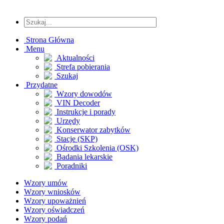
Strona Główna
Menu
Aktualności
Strefa pobierania
Szukaj
Przydatne
Wzory dowodów
VIN Decoder
Instrukcje i porady
Urzędy
Konserwator zabytków
Stacje (SKP)
Ośrodki Szkolenia (OSK)
Badania lekarskie
Poradniki
Wzory umów
Wzory wniosków
Wzory upoważnień
Wzory oświadczeń
Wzory podań