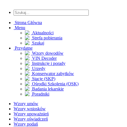
Strona Główna
Menu
Aktualności
Strefa pobierania
Szukaj
Przydatne
Wzory dowodów
VIN Decoder
Instrukcje i porady
Urzędy
Konserwator zabytków
Stacje (SKP)
Ośrodki Szkolenia (OSK)
Badania lekarskie
Poradniki
Wzory umów
Wzory wniosków
Wzory upoważnień
Wzory oświadczeń
Wzory podań