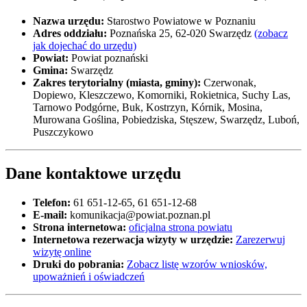
Nazwa urzędu:
Starostwo Powiatowe w Poznaniu
Adres oddziału:
Poznańska 25, 62-020 Swarzędz
(zobacz
jak dojechać do urzędu)
Powiat:
Powiat poznański
Gmina:
Swarzędz
Zakres terytorialny (miasta, gminy):
Czerwonak,
Dopiewo, Kleszczewo, Komorniki, Rokietnica, Suchy Las,
Tarnowo Podgórne, Buk, Kostrzyn, Kórnik, Mosina,
Murowana Goślina, Pobiedziska, Stęszew, Swarzędz, Luboń,
Puszczykowo
Dane kontaktowe urzędu
Telefon:
61 651-12-65, 61 651-12-68
E-mail:
komunikacja@powiat.poznan.pl
Strona internetowa:
oficjalna strona powiatu
Internetowa rezerwacja wizyty w urzędzie:
Zarezerwuj
wizytę online
Druki do pobrania:
Zobacz listę wzorów wniosków,
upoważnień i oświadczeń