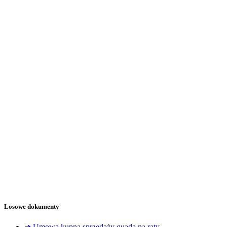
Losowe dokumenty
➔ Umowa kupna sprzedaży quada na raty