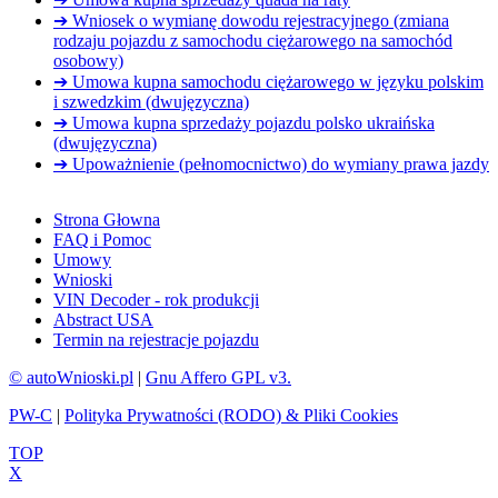
➔ Wniosek o wymianę dowodu rejestracyjnego (zmiana
rodzaju pojazdu z samochodu ciężarowego na samochód
osobowy)
➔ Umowa kupna samochodu ciężarowego w języku polskim
i szwedzkim (dwujęzyczna)
➔ Umowa kupna sprzedaży pojazdu polsko ukraińska
(dwujęzyczna)
➔ Upoważnienie (pełnomocnictwo) do wymiany prawa jazdy
Strona Głowna
FAQ i Pomoc
Umowy
Wnioski
VIN Decoder - rok produkcji
Abstract USA
Termin na rejestracje pojazdu
© autoWnioski.pl
|
Gnu Affero GPL v3.
PW-C
|
Polityka Prywatności (RODO) & Pliki Cookies
TOP
X