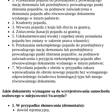
1. Przekazania pojazdu do przedsiębiorcy prowadzącego
stację demontażu lub przedsiębiorcy prowadzącego punkt
zbierania pojazdów, na podstawie zaświadczenia o
demontażu pojazdu albo równoważnego dokumentu
wydanego w innym państwie;
2. Kradzieży pojazdu,
3. Wywozu pojazdu z kraju lub zbycia za granicę,
4. Zniszczenia (kasacji) pojazdu za granicą;
5. Udokumentowanej trwałej i zupełnej utraty posiadania
pojazdu bez zmiany w zakresie prawa własności;
6. Przekazania niekompletnego pojazdu do przedsiębiorcy
prowadzącego stację demontażu lub przedsiębiorcy
prowadzącego punkt zbierania pojazdów, na podstawie
zaświadczenia o przyjęciu niekompletnego pojazdu albo
równoważnego dokumentu wydanego w innym państwie;
7. Wycofania pojazdu z obrotu w przypadku zakazu
wprowadzania do obrotu nowego pojazdu bez wymaganego
odpowiedniego świadectwa homologacji typu lub innego
równoważnego dokumentu.
Jakie dokumenty wymagane są do wyrejestrowania samochodu
osobowego w miejscowości Swarzędz?
1. W przypadku złomowania (demontażu):
dowód rejestracyjny,