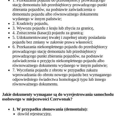
1. Przekazania pojazdu do przedsiębiorcy prowadzącego
stację demontażu lub przedsiębiorcy prowadzącego punkt
zbierania pojazdów, na podstawie zaświadczenia o
demontażu pojazdu albo równoważnego dokumentu
wydanego w innym państwie;
2. Kradzieży pojazdu,
3. Wywozu pojazdu z kraju lub zbycia za granicę,
4. Zniszczenia (kasacji) pojazdu za granicą;
5. Udokumentowanej trwałej i zupełnej utraty posiadania
pojazdu bez zmiany w zakresie prawa własności;
6. Przekazania niekompletnego pojazdu do przedsiębiorcy
prowadzącego stację demontażu lub przedsiębiorcy
prowadzącego punkt zbierania pojazdów, na podstawie
zaświadczenia o przyjęciu niekompletnego pojazdu albo
równoważnego dokumentu wydanego w innym państwie;
7. Wycofania pojazdu z obrotu w przypadku zakazu
wprowadzania do obrotu nowego pojazdu bez wymaganego
odpowiedniego świadectwa homologacji typu lub innego
równoważnego dokumentu.
Jakie dokumenty wymagane są do wyrejestrowania samochodu
osobowego w miejscowości Czerwonak?
1. W przypadku złomowania (demontażu):
dowód rejestracyjny,