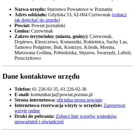
Nazwa urzędu:
Starostwo Powiatowe w Poznaniu
Adres oddziału:
Gdyńska 53, 62-004 Czerwonak
(zobacz
jak dojechać do urzędu)
Powiat:
Powiat poznański
Gmina:
Czerwonak
Zakres terytorialny (miasta, gminy):
Czerwonak,
Dopiewo, Kleszczewo, Komorniki, Rokietnica, Suchy Las,
Tarnowo Podgórne, Buk, Kostrzyn, Kórnik, Mosina,
Murowana Goślina, Pobiedziska, Stęszew, Swarzędz, Luboń,
Puszczykowo
Dane kontaktowe urzędu
Telefon:
61 226-92-35, 61 226-92-36
E-mail:
komunikacja@powiat.poznan.pl
Strona internetowa:
oficjalna strona powiatu
Internetowa rezerwacja wizyty w urzędzie:
Zarezerwuj
wizytę online
Druki do pobrania:
Zobacz listę wzorów wniosków,
upoważnień i oświadczeń