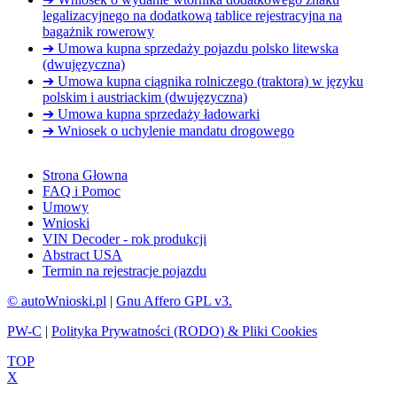
legalizacyjnego na dodatkową tablice rejestracyjna na
bagażnik rowerowy
➔ Umowa kupna sprzedaży pojazdu polsko litewska
(dwujęzyczna)
➔ Umowa kupna ciągnika rolniczego (traktora) w języku
polskim i austriackim (dwujęzyczna)
➔ Umowa kupna sprzedaży ładowarki
➔ Wniosek o uchylenie mandatu drogowego
Strona Głowna
FAQ i Pomoc
Umowy
Wnioski
VIN Decoder - rok produkcji
Abstract USA
Termin na rejestracje pojazdu
© autoWnioski.pl
|
Gnu Affero GPL v3.
PW-C
|
Polityka Prywatności (RODO) & Pliki Cookies
TOP
X