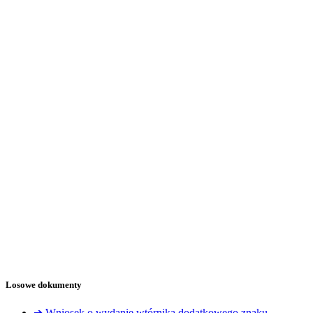
Losowe dokumenty
➔ Wniosek o wydanie wtórnika dodatkowego znaku