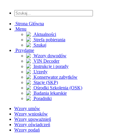
Strona Główna
Menu
Aktualności
Strefa pobierania
Szukaj
Przydatne
Wzory dowodów
VIN Decoder
Instrukcje i porady
Urzędy
Konserwator zabytków
Stacje (SKP)
Ośrodki Szkolenia (OSK)
Badania lekarskie
Poradniki
Wzory umów
Wzory wniosków
Wzory upoważnień
Wzory oświadczeń
Wzory podań