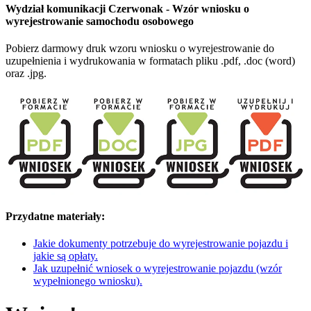
Wydział komunikacji Czerwonak - Wzór wniosku o
wyrejestrowanie samochodu osobowego
Pobierz darmowy druk wzoru wniosku o wyrejestrowanie do
uzupełnienia i wydrukowania w formatach pliku .pdf, .doc (word)
oraz .jpg.
Przydatne materiały:
Jakie dokumenty potrzebuje do wyrejestrowanie pojazdu i
jakie są opłaty.
Jak uzupełnić wniosek o wyrejestrowanie pojazdu (wzór
wypełnionego wniosku).