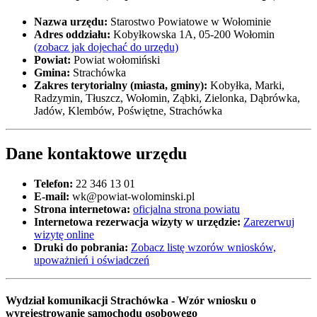
Nazwa urzędu:
Starostwo Powiatowe w Wołominie
Adres oddziału:
Kobyłkowska 1A, 05-200 Wołomin
(zobacz jak dojechać do urzędu)
Powiat:
Powiat wołomiński
Gmina:
Strachówka
Zakres terytorialny (miasta, gminy):
Kobyłka, Marki,
Radzymin, Tłuszcz, Wołomin, Ząbki, Zielonka, Dąbrówka,
Jadów, Klembów, Poświętne, Strachówka
Dane kontaktowe urzędu
Telefon:
22 346 13 01
E-mail:
wk@powiat-wolominski.pl
Strona internetowa:
oficjalna strona powiatu
Internetowa rezerwacja wizyty w urzędzie:
Zarezerwuj
wizytę online
Druki do pobrania:
Zobacz listę wzorów wniosków,
upoważnień i oświadczeń
Wydział komunikacji Strachówka - Wzór wniosku o
wyrejestrowanie samochodu osobowego