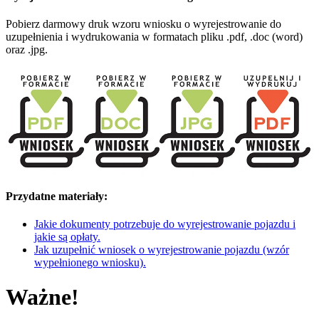
Pobierz darmowy druk wzoru wniosku o wyrejestrowanie do
uzupełnienia i wydrukowania w formatach pliku .pdf, .doc (word)
oraz .jpg.
Przydatne materiały:
Jakie dokumenty potrzebuje do wyrejestrowanie pojazdu i
jakie są opłaty.
Jak uzupełnić wniosek o wyrejestrowanie pojazdu (wzór
wypełnionego wniosku).
Ważne!