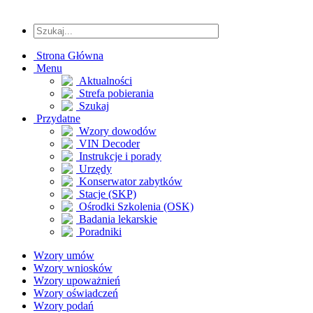
Strona Główna
Menu
Aktualności
Strefa pobierania
Szukaj
Przydatne
Wzory dowodów
VIN Decoder
Instrukcje i porady
Urzędy
Konserwator zabytków
Stacje (SKP)
Ośrodki Szkolenia (OSK)
Badania lekarskie
Poradniki
Wzory umów
Wzory wniosków
Wzory upoważnień
Wzory oświadczeń
Wzory podań