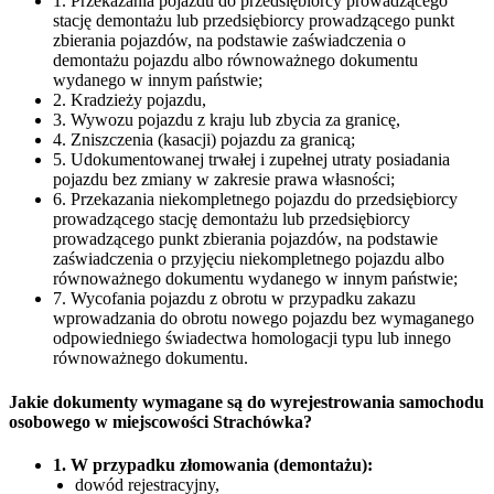
1. Przekazania pojazdu do przedsiębiorcy prowadzącego
stację demontażu lub przedsiębiorcy prowadzącego punkt
zbierania pojazdów, na podstawie zaświadczenia o
demontażu pojazdu albo równoważnego dokumentu
wydanego w innym państwie;
2. Kradzieży pojazdu,
3. Wywozu pojazdu z kraju lub zbycia za granicę,
4. Zniszczenia (kasacji) pojazdu za granicą;
5. Udokumentowanej trwałej i zupełnej utraty posiadania
pojazdu bez zmiany w zakresie prawa własności;
6. Przekazania niekompletnego pojazdu do przedsiębiorcy
prowadzącego stację demontażu lub przedsiębiorcy
prowadzącego punkt zbierania pojazdów, na podstawie
zaświadczenia o przyjęciu niekompletnego pojazdu albo
równoważnego dokumentu wydanego w innym państwie;
7. Wycofania pojazdu z obrotu w przypadku zakazu
wprowadzania do obrotu nowego pojazdu bez wymaganego
odpowiedniego świadectwa homologacji typu lub innego
równoważnego dokumentu.
Jakie dokumenty wymagane są do wyrejestrowania samochodu
osobowego w miejscowości Strachówka?
1. W przypadku złomowania (demontażu):
dowód rejestracyjny,