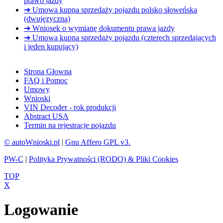
prawo jazdy
➔ Umowa kupna sprzedaży pojazdu polsko słoweńska
(dwujęzyczna)
➔ Wniosek o wymianę dokumentu prawa jazdy
➔ Umowa kupna sprzedaży pojazdu (czterech sprzedających
i jeden kupujący)
Strona Głowna
FAQ i Pomoc
Umowy
Wnioski
VIN Decoder - rok produkcji
Abstract USA
Termin na rejestracje pojazdu
© autoWnioski.pl
|
Gnu Affero GPL v3.
PW-C
|
Polityka Prywatności (RODO) & Pliki Cookies
TOP
X
Logowanie