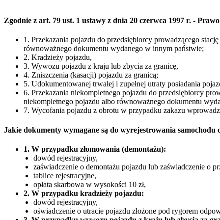
Zgodnie z art. 79 ust. 1 ustawy z dnia 20 czerwca 1997 r. - P
1. Przekazania pojazdu do przedsiębiorcy prowadzącego stacj
równoważnego dokumentu wydanego w innym państwie;
2. Kradzieży pojazdu,
3. Wywozu pojazdu z kraju lub zbycia za granicę,
4. Zniszczenia (kasacji) pojazdu za granicą;
5. Udokumentowanej trwałej i zupełnej utraty posiadania poja
6. Przekazania niekompletnego pojazdu do przedsiębiorcy pro
niekompletnego pojazdu albo równoważnego dokumentu wyda
7. Wycofania pojazdu z obrotu w przypadku zakazu wprowad
Jakie dokumenty wymagane są do wyrejestrowania samochodu 
1. W przypadku złomowania (demontażu):
dowód rejestracyjny,
zaświadczenie o demontażu pojazdu lub zaświadczenie o pr
tablice rejestracyjne,
opłata skarbowa w wysokości 10 zł,
2. W przypadku kradzieży pojazdu:
dowód rejestracyjny,
oświadczenie o utracie pojazdu złożone pod rygorem odpowi
3. W przypadku wywozu pojazdu z kraju lub zbycia za gra