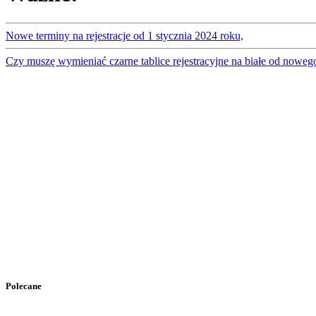
Nowe terminy na rejestracje od 1 stycznia 2024 roku,
Czy muszę wymieniać czarne tablice rejestracyjne na białe od noweg
Polecane