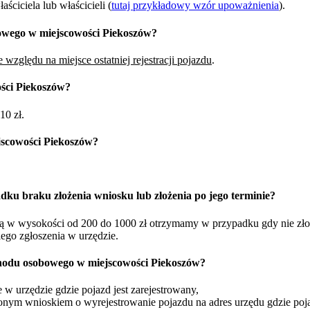
ciciela lub właścicieli (
tutaj przykładowy wzór upoważnienia
).
owego w miejscowości Piekoszów?
 względu na miejsce ostatniej rejestracji pojazdu
.
ści Piekoszów?
10 zł.
jscowości Piekoszów?
dku braku złożenia wniosku lub złożenia po jego terminie?
żną w wysokości od 200 do 1000 zł otrzymamy w przypadku gdy nie zł
iego zgłoszenia w urzędzie.
hodu osobowego w miejscowości Piekoszów?
w urzędzie gdzie pojazd jest zarejestrowany,
nym wnioskiem o wyrejestrowanie pojazdu na adres urzędu gdzie pojaz