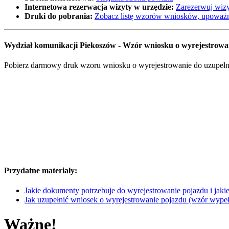
Internetowa rezerwacja wizyty w urzędzie:
Zarezerwuj wizy
Druki do pobrania:
Zobacz listę wzorów wniosków, upoważn
Wydział komunikacji Piekoszów - Wzór wniosku o wyrejestrow
Pobierz darmowy druk wzoru wniosku o wyrejestrowanie do uzupełnie
Przydatne materiały:
Jakie dokumenty potrzebuje do wyrejestrowanie pojazdu i jakie 
Jak uzupełnić wniosek o wyrejestrowanie pojazdu (wzór wype
Ważne!