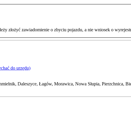
eży złożyć zawiadomienie o zbyciu pojazdu, a nie wniosek o wyrejes
echać do urzędu)
mielnik, Daleszyce, Łagów, Morawica, Nowa Słupia, Pierzchnica, B