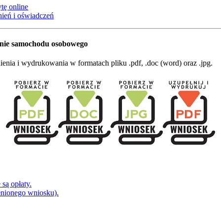
tę online
ień i oświadczeń
anie samochodu osobowego
nia i wydrukowania w formatach pliku .pdf, .doc (word) oraz .jpg.
są opłaty.
łnionego wniosku).