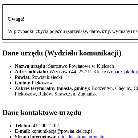
Uwaga!
W przypadku zbycia pojazdu (sprzedaży, darowizny, wymiany) nal
Dane urzędu (Wydziału komunikacji)
Nazwa urzędu:
Starostwo Powiatowe w Kielcach
Adres oddziału:
Wrzosowa 44, 25-211 Kielce
(zobacz jak doj
Powiat:
Powiat kielecki
Gmina:
Piekoszów
Zakres terytorialny (miasta, gminy):
Bodzentyn, Chęciny, Ch
Piekoszów, Raków, Strawczyn, Zagnańsk
Dane kontaktowe urzędu
Telefon:
41 200 15 02
E-mail:
komunikacja@powiat.kielce.pl
Strona internetowa:
oficjalna strona powiatu