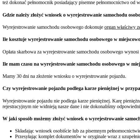
też dokonać pełnomocnik posiadający pisemne pełnomocnictwo od właś
Gdzie należy złożyć wniosek o wyrejestrowanie samochodu osob
Wyrejestrowanie samochodu osobowego dokonuje
organ właściwy ze
Ile kosztuje wyrejestrowanie samochodu osobowego w miejscowo
Opłata skarbowa za wyrejestrowanie samochodu osobowego wynosi 
Ile mam czasu na wyrejestrowanie samochodu osobowego w mie
Mamy 30 dni na złożenie wniosku o wyrejestrowanie pojazdu.
Czy wyrejestrowanie pojazdu podlega karze pieniężnej w przypa
Wyrejestrowanie pojazdu nie podlega karze pieniężnej. Karę pienię
rejestracyjnym nie widnieją nasze dane i nie dokonaliśmy odpowiedn
W jaki sposób możemy złożyć wniosek o wyrejestrowanie samoc
Składając wniosek osobiście lub za pisemnym pełnomocnictwie 
Przesyłając komplet dokumentów w oryginale wraz z uzupełnio