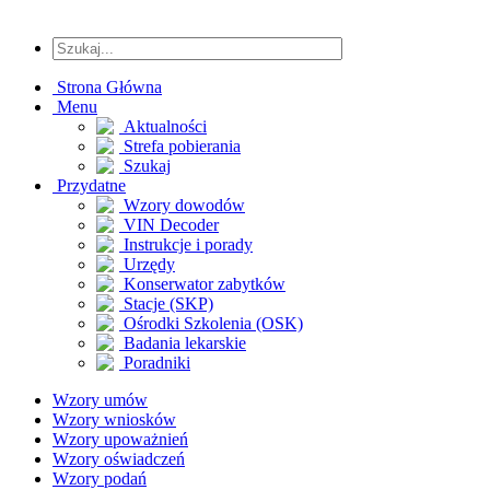
Strona Główna
Menu
Aktualności
Strefa pobierania
Szukaj
Przydatne
Wzory dowodów
VIN Decoder
Instrukcje i porady
Urzędy
Konserwator zabytków
Stacje (SKP)
Ośrodki Szkolenia (OSK)
Badania lekarskie
Poradniki
Wzory umów
Wzory wniosków
Wzory upoważnień
Wzory oświadczeń
Wzory podań