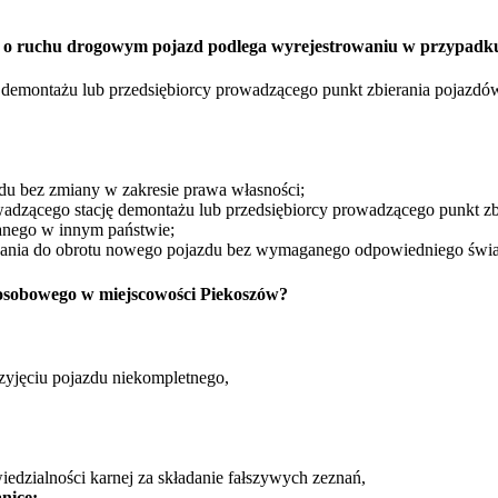
rawo o ruchu drogowym pojazd podlega wyrejestrowaniu w przypadk
ę demontażu lub przedsiębiorcy prowadzącego punkt zbierania pojazdó
zdu bez zmiany w zakresie prawa własności;
wadzącego stację demontażu lub przedsiębiorcy prowadzącego punkt zb
nego w innym państwie;
zania do obrotu nowego pojazdu bez wymaganego odpowiedniego świ
osobowego w miejscowości Piekoszów?
zyjęciu pojazdu niekompletnego,
edzialności karnej za składanie fałszywych zeznań,
nicę: