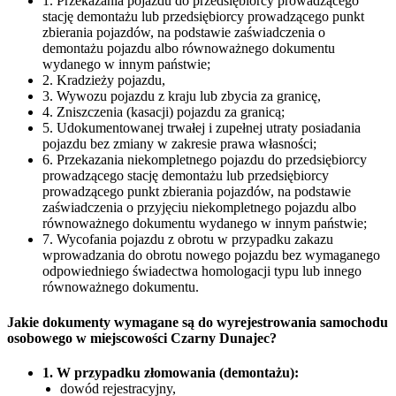
1. Przekazania pojazdu do przedsiębiorcy prowadzącego
stację demontażu lub przedsiębiorcy prowadzącego punkt
zbierania pojazdów, na podstawie zaświadczenia o
demontażu pojazdu albo równoważnego dokumentu
wydanego w innym państwie;
2. Kradzieży pojazdu,
3. Wywozu pojazdu z kraju lub zbycia za granicę,
4. Zniszczenia (kasacji) pojazdu za granicą;
5. Udokumentowanej trwałej i zupełnej utraty posiadania
pojazdu bez zmiany w zakresie prawa własności;
6. Przekazania niekompletnego pojazdu do przedsiębiorcy
prowadzącego stację demontażu lub przedsiębiorcy
prowadzącego punkt zbierania pojazdów, na podstawie
zaświadczenia o przyjęciu niekompletnego pojazdu albo
równoważnego dokumentu wydanego w innym państwie;
7. Wycofania pojazdu z obrotu w przypadku zakazu
wprowadzania do obrotu nowego pojazdu bez wymaganego
odpowiedniego świadectwa homologacji typu lub innego
równoważnego dokumentu.
Jakie dokumenty wymagane są do wyrejestrowania samochodu
osobowego w miejscowości Czarny Dunajec?
1. W przypadku złomowania (demontażu):
dowód rejestracyjny,