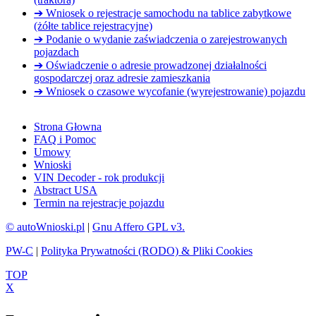
➔ Wniosek o rejestracje samochodu na tablice zabytkowe
(żółte tablice rejestracyjne)
➔ Podanie o wydanie zaświadczenia o zarejestrowanych
pojazdach
➔ Oświadczenie o adresie prowadzonej działalności
gospodarczej oraz adresie zamieszkania
➔ Wniosek o czasowe wycofanie (wyrejestrowanie) pojazdu
Strona Głowna
FAQ i Pomoc
Umowy
Wnioski
VIN Decoder - rok produkcji
Abstract USA
Termin na rejestracje pojazdu
© autoWnioski.pl
|
Gnu Affero GPL v3.
PW-C
|
Polityka Prywatności (RODO) & Pliki Cookies
TOP
X