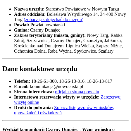
Nazwa urzędu:
Starostwo Powiatowe w Nowym Targu
Adres oddziału:
Bolesława Wstydliwego 14, 34-400 Nowy
Targ
(zobacz jak dojechać do urzędu)
Powiat:
Powiat nowotarski
Gmina:
Czarny Dunajec
Zakres terytorialny (miasta, gminy):
Nowy Targ, Rabka-
Zdrój, Szczawnica, Czarny Dunajec, Czorsztyn, Jabłonka,
Krościenko nad Dunajcem, Lipnica Wielka, Łapsze Niżne,
Ochotnica Dolna, Raba Wyżna, Spytkowice, Szaflary
Dane kontaktowe urzędu
Telefon:
18-26-61-300, 18-26-13-816, 18-26-13-817
E-mail:
komunikacja@nowotarski.pl
Strona internetowa:
oficjalna strona powiatu
Internetowa rezerwacja wizyty w urzędzie:
Zarezerwuj
wizytę online
Druki do pobrania:
Zobacz listę wzorów wniosków,
upoważnień i oświadczeń
Wydział komunikacji Czarny Dunajec - Wzór wniosku o