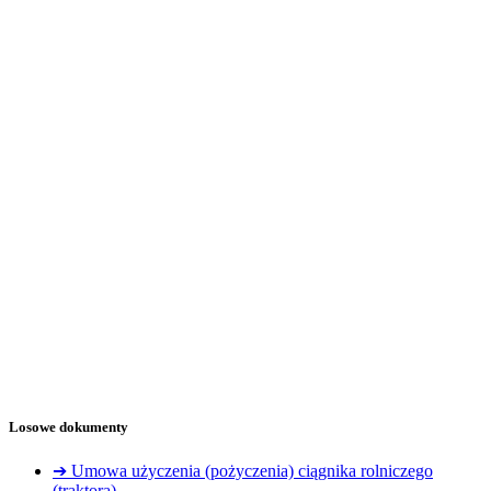
Losowe dokumenty
➔ Umowa użyczenia (pożyczenia) ciągnika rolniczego
(traktora)