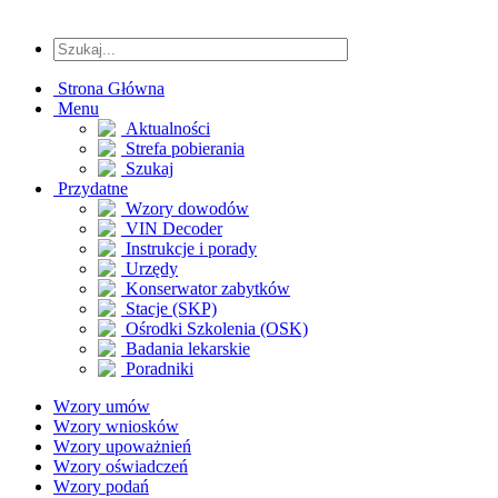
Strona Główna
Menu
Aktualności
Strefa pobierania
Szukaj
Przydatne
Wzory dowodów
VIN Decoder
Instrukcje i porady
Urzędy
Konserwator zabytków
Stacje (SKP)
Ośrodki Szkolenia (OSK)
Badania lekarskie
Poradniki
Wzory umów
Wzory wniosków
Wzory upoważnień
Wzory oświadczeń
Wzory podań