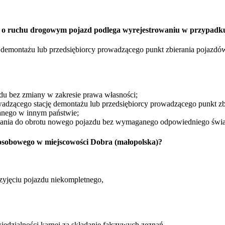
rawo o ruchu drogowym pojazd podlega wyrejestrowaniu w przypadk
ę demontażu lub przedsiębiorcy prowadzącego punkt zbierania pojazdó
zdu bez zmiany w zakresie prawa własności;
wadzącego stację demontażu lub przedsiębiorcy prowadzącego punkt zb
nego w innym państwie;
zania do obrotu nowego pojazdu bez wymaganego odpowiedniego świ
sobowego w miejscowości Dobra (małopolska)?
zyjęciu pojazdu niekompletnego,
edzialności karnej za składanie fałszywych zeznań,