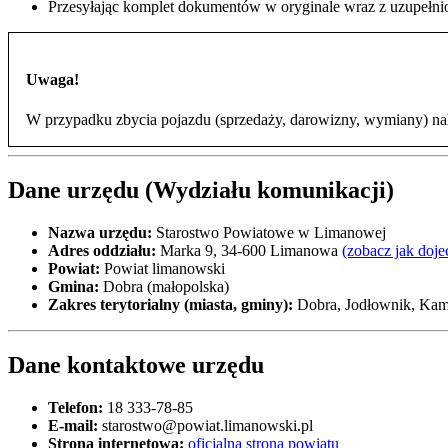
Przesyłając komplet dokumentów w oryginale wraz z uzupełnio
Uwaga!
W przypadku zbycia pojazdu (sprzedaży, darowizny, wymiany) nal
Dane urzędu (Wydziału komunikacji)
Nazwa urzędu:
Starostwo Powiatowe w Limanowej
Adres oddziału:
Marka 9, 34-600 Limanowa
(zobacz jak doje
Powiat:
Powiat limanowski
Gmina:
Dobra (małopolska)
Zakres terytorialny (miasta, gminy):
Dobra, Jodłownik, Kam
Dane kontaktowe urzędu
Telefon:
18 333-78-85
E-mail:
starostwo@powiat.limanowski.pl
Strona internetowa:
oficjalna strona powiatu