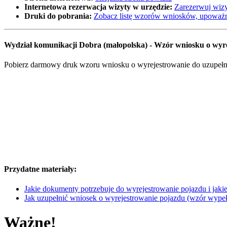
Internetowa rezerwacja wizyty w urzędzie:
Zarezerwuj wizy
Druki do pobrania:
Zobacz listę wzorów wniosków, upoważn
Wydział komunikacji Dobra (małopolska) - Wzór wniosku o wy
Pobierz darmowy druk wzoru wniosku o wyrejestrowanie do uzupełnie
Przydatne materiały:
Jakie dokumenty potrzebuje do wyrejestrowanie pojazdu i jakie 
Jak uzupełnić wniosek o wyrejestrowanie pojazdu (wzór wype
Ważne!