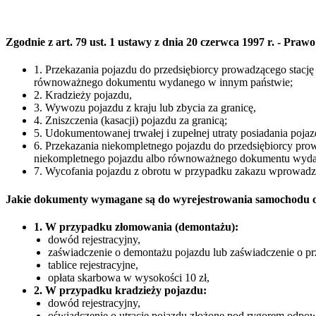
Zgodnie z art. 79 ust. 1 ustawy z dnia 20 czerwca 1997 r. - P
1. Przekazania pojazdu do przedsiębiorcy prowadzącego stacj
równoważnego dokumentu wydanego w innym państwie;
2. Kradzieży pojazdu,
3. Wywozu pojazdu z kraju lub zbycia za granicę,
4. Zniszczenia (kasacji) pojazdu za granicą;
5. Udokumentowanej trwałej i zupełnej utraty posiadania poja
6. Przekazania niekompletnego pojazdu do przedsiębiorcy pro
niekompletnego pojazdu albo równoważnego dokumentu wyda
7. Wycofania pojazdu z obrotu w przypadku zakazu wprowad
Jakie dokumenty wymagane są do wyrejestrowania samochodu o
1. W przypadku złomowania (demontażu):
dowód rejestracyjny,
zaświadczenie o demontażu pojazdu lub zaświadczenie o pr
tablice rejestracyjne,
opłata skarbowa w wysokości 10 zł,
2. W przypadku kradzieży pojazdu:
dowód rejestracyjny,
oświadczenie o utracie pojazdu złożone pod rygorem odpowi