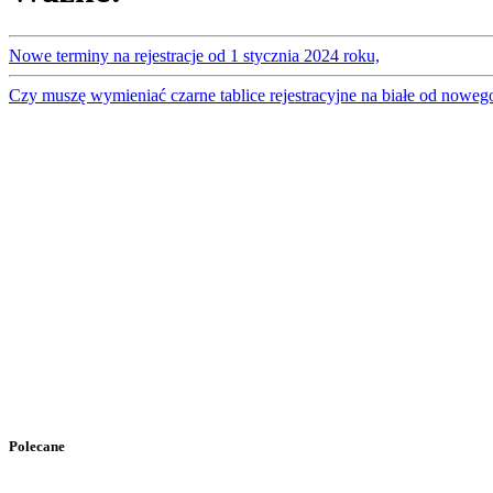
Nowe terminy na rejestracje od 1 stycznia 2024 roku,
Czy muszę wymieniać czarne tablice rejestracyjne na białe od noweg
Polecane