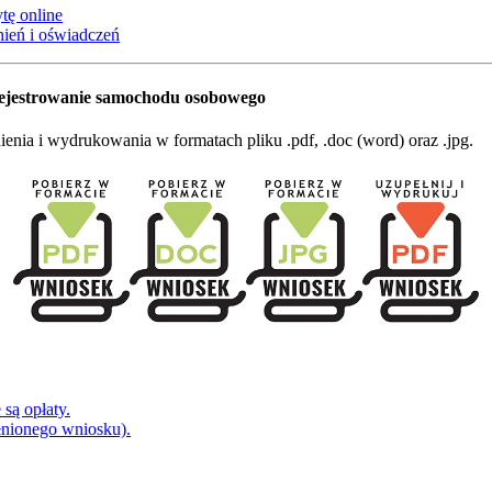
tę online
ień i oświadczeń
rejestrowanie samochodu osobowego
nia i wydrukowania w formatach pliku .pdf, .doc (word) oraz .jpg.
są opłaty.
łnionego wniosku).