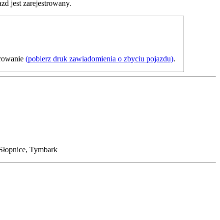
d jest zarejestrowany.
trowanie
(pobierz druk zawiadomienia o zbyciu pojazdu)
.
Słopnice, Tymbark