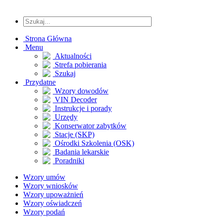
Strona Główna
Menu
Aktualności
Strefa pobierania
Szukaj
Przydatne
Wzory dowodów
VIN Decoder
Instrukcje i porady
Urzędy
Konserwator zabytków
Stacje (SKP)
Ośrodki Szkolenia (OSK)
Badania lekarskie
Poradniki
Wzory umów
Wzory wniosków
Wzory upoważnień
Wzory oświadczeń
Wzory podań