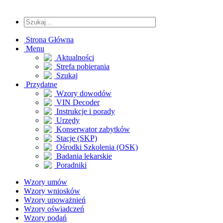
Strona Główna
Menu
Aktualności
Strefa pobierania
Szukaj
Przydatne
Wzory dowodów
VIN Decoder
Instrukcje i porady
Urzędy
Konserwator zabytków
Stacje (SKP)
Ośrodki Szkolenia (OSK)
Badania lekarskie
Poradniki
Wzory umów
Wzory wniosków
Wzory upoważnień
Wzory oświadczeń
Wzory podań