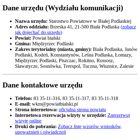
Dane urzędu (Wydziału komunikacji)
Nazwa urzędu:
Starostwo Powiatowe w Białej Podlaskiej
Adres oddziału:
Brzeska 41, 21-500 Biała Podlaska
(zobacz
jak dojechać do urzędu)
Powiat:
Powiat bialski
Gmina:
Międzyrzec Podlaski
Zakres terytorialny (miasta, gminy):
Biała Podlaska, Janów
Podlaski, Kodeń, Konstantynów, Leśna Podlaska, Łomazy,
Międzyrzec Podlaski, Piszczac, Rokitno, Rossosz,
Sławatycze, Sosnówka, Terespol, Tuczna, Wisznice, Zalesie
Dane kontaktowe urzędu
Telefon:
83 35-11-316, 83 35-11-317, 83 35-11-318
E-mail:
wkm@powiatbialski.pl
Strona internetowa:
oficjalna strona powiatu
Internetowa rezerwacja wizyty w urzędzie:
Zarezerwuj
wizytę online
Druki do pobrania:
Zobacz listę wzorów wniosków,
upoważnień i oświadczeń