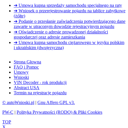
➔ Umowa kupna sprzedaży samochodu specjalnego na raty
➔ Wniosek o przerejestrowanie pojazdu na tablice zabytkowe
(żółte)
➔ Podanie o przesłanie zaświadczenia potwierdzającego dane
zawarte w utraconym dowodzie rejestracyjnym pojazdu
➔ Oświadczenie o adresie prowadzonej działalności
gospodarczej oraz adresie zamieszkania
➔ Umowa kupna samochodu ciężarowego w języku polskim
i ukraińskim (dwujęzyczna)
Strona Głowna
FAQ i Pomoc
Umowy
Wnioski
VIN Decoder - rok produkcji
Abstract USA
Termin na rejestracje pojazdu
© autoWnioski.pl
|
Gnu Affero GPL v3.
PW-C
|
Polityka Prywatności (RODO) & Pliki Cookies
TOP
X