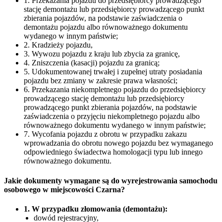
1. Przekazania pojazdu do przedsiębiorcy prowadzącego
stację demontażu lub przedsiębiorcy prowadzącego punkt
zbierania pojazdów, na podstawie zaświadczenia o
demontażu pojazdu albo równoważnego dokumentu
wydanego w innym państwie;
2. Kradzieży pojazdu,
3. Wywozu pojazdu z kraju lub zbycia za granicę,
4. Zniszczenia (kasacji) pojazdu za granicą;
5. Udokumentowanej trwałej i zupełnej utraty posiadania
pojazdu bez zmiany w zakresie prawa własności;
6. Przekazania niekompletnego pojazdu do przedsiębiorcy
prowadzącego stację demontażu lub przedsiębiorcy
prowadzącego punkt zbierania pojazdów, na podstawie
zaświadczenia o przyjęciu niekompletnego pojazdu albo
równoważnego dokumentu wydanego w innym państwie;
7. Wycofania pojazdu z obrotu w przypadku zakazu
wprowadzania do obrotu nowego pojazdu bez wymaganego
odpowiedniego świadectwa homologacji typu lub innego
równoważnego dokumentu.
Jakie dokumenty wymagane są do wyrejestrowania samochodu
osobowego w miejscowości Czarna?
1. W przypadku złomowania (demontażu):
dowód rejestracyjny,