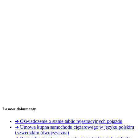
Losowe dokumenty
➔ Oświadczenie o stanie tablic rejestracyjnych pojazdu
➔ Umowa kupna samochodu ciężarowego w języku polskim
i szwedzkim (dwujęzyczna)