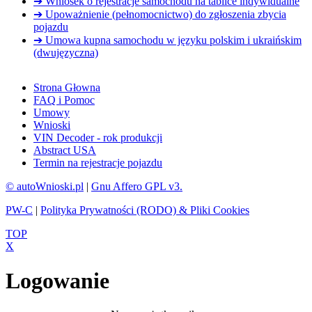
➔ Wniosek o rejestracje samochodu na tablice indywidualne
➔ Upoważnienie (pełnomocnictwo) do zgłoszenia zbycia
pojazdu
➔ Umowa kupna samochodu w języku polskim i ukraińskim
(dwujęzyczna)
Strona Głowna
FAQ i Pomoc
Umowy
Wnioski
VIN Decoder - rok produkcji
Abstract USA
Termin na rejestracje pojazdu
© autoWnioski.pl
|
Gnu Affero GPL v3.
PW-C
|
Polityka Prywatności (RODO) & Pliki Cookies
TOP
X
Logowanie