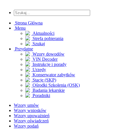
Strona Główna
Menu
Aktualności
Strefa pobierania
Szukaj
Przydatne
Wzory dowodów
VIN Decoder
Instrukcje i porady
Urzędy
Konserwator zabytków
Stacje (SKP)
Ośrodki Szkolenia (OSK)
Badania lekarskie
Poradniki
Wzory umów
Wzory wniosków
Wzory upoważnień
Wzory oświadczeń
Wzory podań