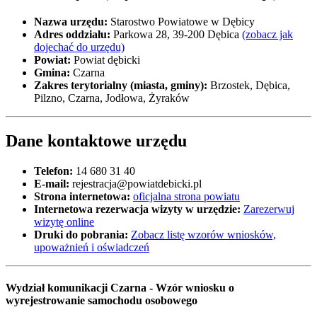
Nazwa urzędu:
Starostwo Powiatowe w Dębicy
Adres oddziału:
Parkowa 28, 39-200 Dębica
(zobacz jak
dojechać do urzędu)
Powiat:
Powiat dębicki
Gmina:
Czarna
Zakres terytorialny (miasta, gminy):
Brzostek, Dębica,
Pilzno, Czarna, Jodłowa, Żyraków
Dane kontaktowe urzędu
Telefon:
14 680 31 40
E-mail:
rejestracja@powiatdebicki.pl
Strona internetowa:
oficjalna strona powiatu
Internetowa rezerwacja wizyty w urzędzie:
Zarezerwuj
wizytę online
Druki do pobrania:
Zobacz listę wzorów wniosków,
upoważnień i oświadczeń
Wydział komunikacji Czarna - Wzór wniosku o
wyrejestrowanie samochodu osobowego