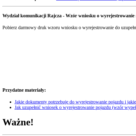
Wydział komunikacji Rajcza - Wzór wniosku o wyrejestrowani
Pobierz darmowy druk wzoru wniosku o wyrejestrowanie do uzupełnie
Przydatne materiały:
Jakie dokumenty potrzebuje do wyrejestrowanie pojazdu i jakie 
Jak uzupełnić wniosek o wyrejestrowanie pojazdu (wzór wype
Ważne!