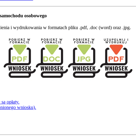
e samochodu osobowego
nia i wydrukowania w formatach pliku .pdf, .doc (word) oraz .jpg.
są opłaty.
łnionego wniosku).