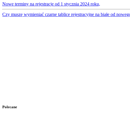
Nowe terminy na rejestracje od 1 stycznia 2024 roku,
Czy muszę wymieniać czarne tablice rejestracyjne na białe od noweg
Polecane