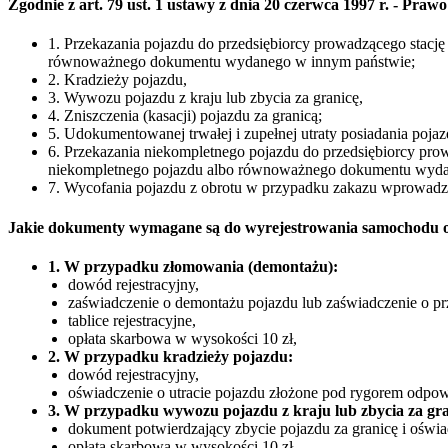
Zgodnie z art. 79 ust. 1 ustawy z dnia 20 czerwca 1997 r. - P
1. Przekazania pojazdu do przedsiębiorcy prowadzącego stacj
równoważnego dokumentu wydanego w innym państwie;
2. Kradzieży pojazdu,
3. Wywozu pojazdu z kraju lub zbycia za granicę,
4. Zniszczenia (kasacji) pojazdu za granicą;
5. Udokumentowanej trwałej i zupełnej utraty posiadania poja
6. Przekazania niekompletnego pojazdu do przedsiębiorcy pro
niekompletnego pojazdu albo równoważnego dokumentu wyda
7. Wycofania pojazdu z obrotu w przypadku zakazu wprowad
Jakie dokumenty wymagane są do wyrejestrowania samochodu o
1. W przypadku złomowania (demontażu):
dowód rejestracyjny,
zaświadczenie o demontażu pojazdu lub zaświadczenie o pr
tablice rejestracyjne,
opłata skarbowa w wysokości 10 zł,
2. W przypadku kradzieży pojazdu:
dowód rejestracyjny,
oświadczenie o utracie pojazdu złożone pod rygorem odpowi
3. W przypadku wywozu pojazdu z kraju lub zbycia za gra
dokument potwierdzający zbycie pojazdu za granicę i oświa
opłata skarbowa w wysokości 10 zł,