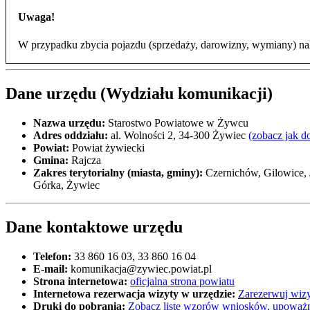
Uwaga!
W przypadku zbycia pojazdu (sprzedaży, darowizny, wymiany) nal
Dane urzędu (Wydziału komunikacji)
Nazwa urzędu:
Starostwo Powiatowe w Żywcu
Adres oddziału:
al. Wolności 2, 34-300 Żywiec
(zobacz jak d
Powiat:
Powiat żywiecki
Gmina:
Rajcza
Zakres terytorialny (miasta, gminy):
Czernichów, Gilowice, 
Górka, Żywiec
Dane kontaktowe urzędu
Telefon:
33 860 16 03, 33 860 16 04
E-mail:
komunikacja@zywiec.powiat.pl
Strona internetowa:
oficjalna strona powiatu
Internetowa rezerwacja wizyty w urzędzie:
Zarezerwuj wizy
Druki do pobrania:
Zobacz listę wzorów wniosków, upoważn