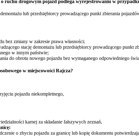
rawo o ruchu drogowym pojazd podlega wyrejestrowaniu w przypadk
ę demontażu lub przedsiębiorcy prowadzącego punkt zbierania pojazdó
zdu bez zmiany w zakresie prawa własności;
wadzącego stację demontażu lub przedsiębiorcy prowadzącego punkt zb
nego w innym państwie;
zania do obrotu nowego pojazdu bez wymaganego odpowiedniego świ
sobowego w miejscowości Rajcza?
zyjęciu pojazdu niekompletnego,
edzialności karnej za składanie fałszywych zeznań,
nicę:
dczenie o zbyciu pojazdu za granicę lub kopię dokumentu potwierdzają