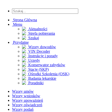
Strona Główna
Menu
Aktualności
Strefa pobierania
Szukaj
Przydatne
Wzory dowodów
VIN Decoder
Instrukcje i porady
Urzędy
Konserwator zabytków
Stacje (SKP)
Ośrodki Szkolenia (OSK)
Badania lekarskie
Poradniki
Wzory umów
Wzory wniosków
Wzory upoważnień
Wzory oświadczeń
Wzory podań