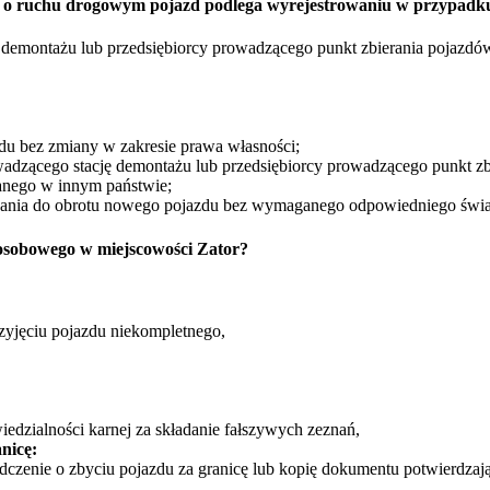
rawo o ruchu drogowym pojazd podlega wyrejestrowaniu w przypadk
ę demontażu lub przedsiębiorcy prowadzącego punkt zbierania pojazdó
zdu bez zmiany w zakresie prawa własności;
wadzącego stację demontażu lub przedsiębiorcy prowadzącego punkt zb
nego w innym państwie;
zania do obrotu nowego pojazdu bez wymaganego odpowiedniego świ
sobowego w miejscowości Zator?
zyjęciu pojazdu niekompletnego,
edzialności karnej za składanie fałszywych zeznań,
nicę:
dczenie o zbyciu pojazdu za granicę lub kopię dokumentu potwierdzają