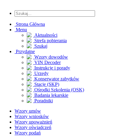
Strona Główna
Menu
Aktualności
Strefa pobierania
Szukaj
Przydatne
Wzory dowodów
VIN Decoder
Instrukcje i porady
Urzędy
Konserwator zabytków
Stacje (SKP)
Ośrodki Szkolenia (OSK)
Badania lekarskie
Poradniki
Wzory umów
Wzory wniosków
Wzory upoważnień
Wzory oświadczeń
Wzory podań