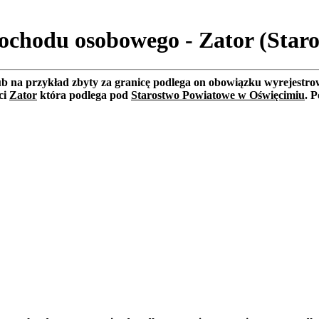
ochodu osobowego - Zator (Star
lub na przykład zbyty za granicę podlega on obowiązku wyrejest
ci
Zator
która podlega pod
Starostwo Powiatowe w Oświęcimiu
. 