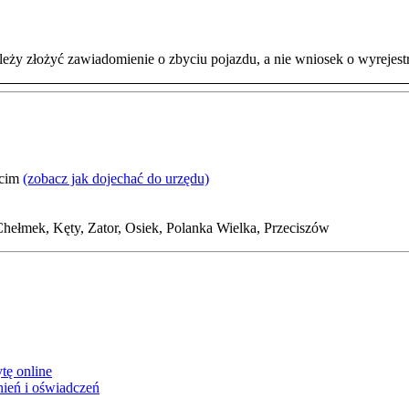
eży złożyć zawiadomienie o zbyciu pojazdu, a nie wniosek o wyrejes
ęcim
(zobacz jak dojechać do urzędu)
hełmek, Kęty, Zator, Osiek, Polanka Wielka, Przeciszów
tę online
ień i oświadczeń