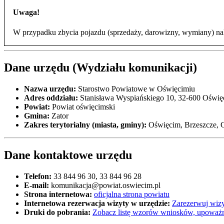
Uwaga!
W przypadku zbycia pojazdu (sprzedaży, darowizny, wymiany) nal
Dane urzędu (Wydziału komunikacji)
Nazwa urzędu:
Starostwo Powiatowe w Oświęcimiu
Adres oddziału:
Stanisława Wyspiańskiego 10, 32-600 Oświ
Powiat:
Powiat oświęcimski
Gmina:
Zator
Zakres terytorialny (miasta, gminy):
Oświęcim, Brzeszcze, C
Dane kontaktowe urzędu
Telefon:
33 844 96 30, 33 844 96 28
E-mail:
komunikacja@powiat.oswiecim.pl
Strona internetowa:
oficjalna strona powiatu
Internetowa rezerwacja wizyty w urzędzie:
Zarezerwuj wizy
Druki do pobrania:
Zobacz listę wzorów wniosków, upoważn