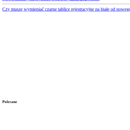
Czy muszę wymieniać czarne tablice rejestracyjne na białe od noweg
Polecane