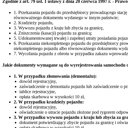
Zgodnie z art. 79 ust. 1 ustawy z dnia 20 czerwca 1997 r. - P
1. Przekazania pojazdu do przedsiębiorcy prowadzącego stacj
równoważnego dokumentu wydanego w innym państwie;
2. Kradzieży pojazdu,
3. Wywozu pojazdu z kraju lub zbycia za granicę,
4. Zniszczenia (kasacji) pojazdu za granicą;
5. Udokumentowanej trwałej i zupełnej utraty posiadania poja
6. Przekazania niekompletnego pojazdu do przedsiębiorcy pro
niekompletnego pojazdu albo równoważnego dokumentu wyda
7. Wycofania pojazdu z obrotu w przypadku zakazu wprowad
Jakie dokumenty wymagane są do wyrejestrowania samochodu o
1. W przypadku złomowania (demontażu):
dowód rejestracyjny,
zaświadczenie o demontażu pojazdu lub zaświadczenie o pr
tablice rejestracyjne,
opłata skarbowa w wysokości 10 zł,
2. W przypadku kradzieży pojazdu:
dowód rejestracyjny,
oświadczenie o utracie pojazdu złożone pod rygorem odpowi
3. W przypadku wywozu pojazdu z kraju lub zbycia za gra
dokument potwierdzający zbycie pojazdu za granicę i oświa
opłata skarbowa w wysokości 10 zł,