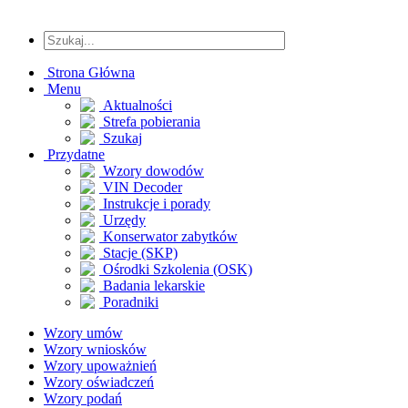
Strona Główna
Menu
Aktualności
Strefa pobierania
Szukaj
Przydatne
Wzory dowodów
VIN Decoder
Instrukcje i porady
Urzędy
Konserwator zabytków
Stacje (SKP)
Ośrodki Szkolenia (OSK)
Badania lekarskie
Poradniki
Wzory umów
Wzory wniosków
Wzory upoważnień
Wzory oświadczeń
Wzory podań