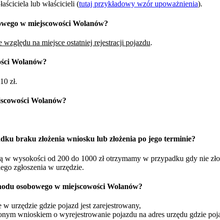
ciciela lub właścicieli (
tutaj przykładowy wzór upoważnienia
).
bowego w miejscowości Wolanów?
 względu na miejsce ostatniej rejestracji pojazdu
.
ości Wolanów?
10 zł.
jscowości Wolanów?
dku braku złożenia wniosku lub złożenia po jego terminie?
żną w wysokości od 200 do 1000 zł otrzymamy w przypadku gdy nie zł
iego zgłoszenia w urzędzie.
chodu osobowego w miejscowości Wolanów?
w urzędzie gdzie pojazd jest zarejestrowany,
nym wnioskiem o wyrejestrowanie pojazdu na adres urzędu gdzie pojaz