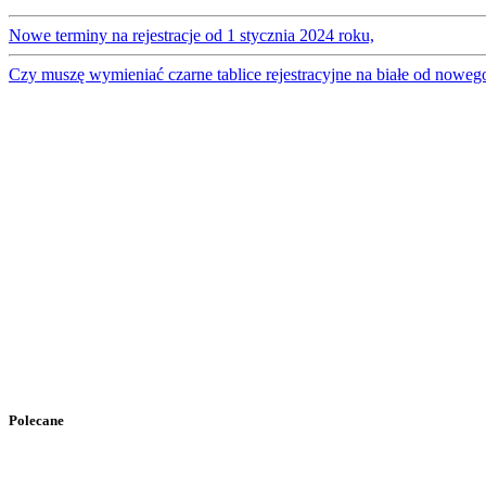
Nowe terminy na rejestracje od 1 stycznia 2024 roku,
Czy muszę wymieniać czarne tablice rejestracyjne na białe od noweg
Polecane