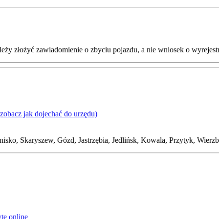
eży złożyć zawiadomienie o zbyciu pojazdu, a nie wniosek o wyrejes
(zobacz jak dojechać do urzędu)
etnisko, Skaryszew, Gózd, Jastrzębia, Jedlińsk, Kowala, Przytyk, Wier
tę online