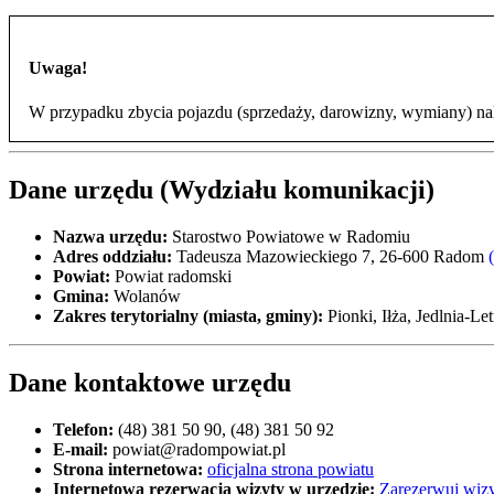
Uwaga!
W przypadku zbycia pojazdu (sprzedaży, darowizny, wymiany) nal
Dane urzędu (Wydziału komunikacji)
Nazwa urzędu:
Starostwo Powiatowe w Radomiu
Adres oddziału:
Tadeusza Mazowieckiego 7, 26-600 Radom
Powiat:
Powiat radomski
Gmina:
Wolanów
Zakres terytorialny (miasta, gminy):
Pionki, Iłża, Jedlnia-L
Dane kontaktowe urzędu
Telefon:
(48) 381 50 90, (48) 381 50 92
E-mail:
powiat@radompowiat.pl
Strona internetowa:
oficjalna strona powiatu
Internetowa rezerwacja wizyty w urzędzie:
Zarezerwuj wizy