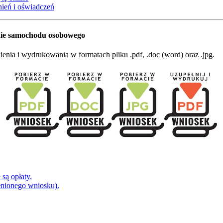
ień i oświadczeń
nie samochodu osobowego
nia i wydrukowania w formatach pliku .pdf, .doc (word) oraz .jpg.
są opłaty.
łnionego wniosku).