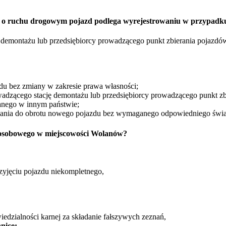
rawo o ruchu drogowym pojazd podlega wyrejestrowaniu w przypadk
ę demontażu lub przedsiębiorcy prowadzącego punkt zbierania pojazdó
zdu bez zmiany w zakresie prawa własności;
wadzącego stację demontażu lub przedsiębiorcy prowadzącego punkt zb
nego w innym państwie;
zania do obrotu nowego pojazdu bez wymaganego odpowiedniego świ
osobowego w miejscowości Wolanów?
zyjęciu pojazdu niekompletnego,
edzialności karnej za składanie fałszywych zeznań,
nicę: