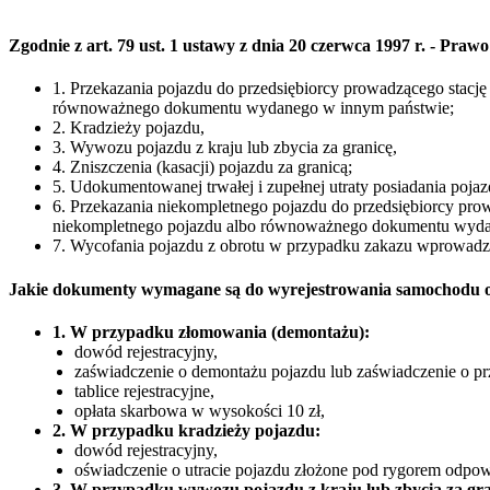
Zgodnie z art. 79 ust. 1 ustawy z dnia 20 czerwca 1997 r. - P
1. Przekazania pojazdu do przedsiębiorcy prowadzącego stacj
równoważnego dokumentu wydanego w innym państwie;
2. Kradzieży pojazdu,
3. Wywozu pojazdu z kraju lub zbycia za granicę,
4. Zniszczenia (kasacji) pojazdu za granicą;
5. Udokumentowanej trwałej i zupełnej utraty posiadania poja
6. Przekazania niekompletnego pojazdu do przedsiębiorcy pro
niekompletnego pojazdu albo równoważnego dokumentu wyda
7. Wycofania pojazdu z obrotu w przypadku zakazu wprowad
Jakie dokumenty wymagane są do wyrejestrowania samochodu 
1. W przypadku złomowania (demontażu):
dowód rejestracyjny,
zaświadczenie o demontażu pojazdu lub zaświadczenie o pr
tablice rejestracyjne,
opłata skarbowa w wysokości 10 zł,
2. W przypadku kradzieży pojazdu:
dowód rejestracyjny,
oświadczenie o utracie pojazdu złożone pod rygorem odpowi
3. W przypadku wywozu pojazdu z kraju lub zbycia za gra