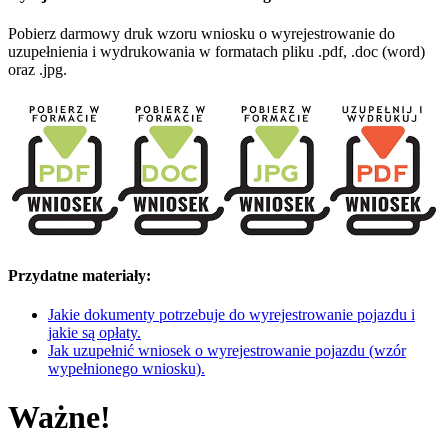
Pobierz darmowy druk wzoru wniosku o wyrejestrowanie do
uzupełnienia i wydrukowania w formatach pliku .pdf, .doc (word)
oraz .jpg.
Przydatne materiały:
Jakie dokumenty potrzebuje do wyrejestrowanie pojazdu i
jakie są opłaty.
Jak uzupełnić wniosek o wyrejestrowanie pojazdu (wzór
wypełnionego wniosku).
Ważne!