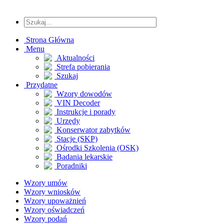
Strona Główna
Menu
Aktualności
Strefa pobierania
Szukaj
Przydatne
Wzory dowodów
VIN Decoder
Instrukcje i porady
Urzędy
Konserwator zabytków
Stacje (SKP)
Ośrodki Szkolenia (OSK)
Badania lekarskie
Poradniki
Wzory umów
Wzory wniosków
Wzory upoważnień
Wzory oświadczeń
Wzory podań