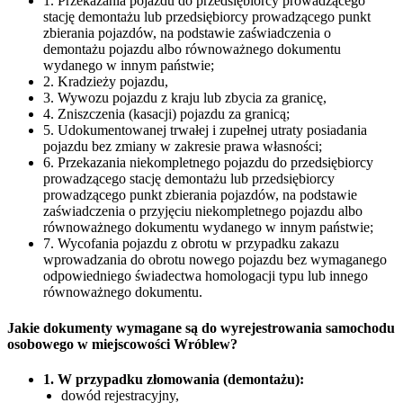
1. Przekazania pojazdu do przedsiębiorcy prowadzącego
stację demontażu lub przedsiębiorcy prowadzącego punkt
zbierania pojazdów, na podstawie zaświadczenia o
demontażu pojazdu albo równoważnego dokumentu
wydanego w innym państwie;
2. Kradzieży pojazdu,
3. Wywozu pojazdu z kraju lub zbycia za granicę,
4. Zniszczenia (kasacji) pojazdu za granicą;
5. Udokumentowanej trwałej i zupełnej utraty posiadania
pojazdu bez zmiany w zakresie prawa własności;
6. Przekazania niekompletnego pojazdu do przedsiębiorcy
prowadzącego stację demontażu lub przedsiębiorcy
prowadzącego punkt zbierania pojazdów, na podstawie
zaświadczenia o przyjęciu niekompletnego pojazdu albo
równoważnego dokumentu wydanego w innym państwie;
7. Wycofania pojazdu z obrotu w przypadku zakazu
wprowadzania do obrotu nowego pojazdu bez wymaganego
odpowiedniego świadectwa homologacji typu lub innego
równoważnego dokumentu.
Jakie dokumenty wymagane są do wyrejestrowania samochodu
osobowego w miejscowości Wróblew?
1. W przypadku złomowania (demontażu):
dowód rejestracyjny,