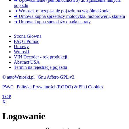
➔ Upoważnienie (pełnomocnictwo) do zgłoszenia nabycia
pojazdu
➔ Wniosek o przepisanie pojazdu na współmałżonka
➔ Umowa kupna sprzedaży motocykla, motoroweru, skutera
➔ Umowa kupna sprzedaży quada na raty
Strona Głowna
FAQ i Pomoc
Umowy
Wnioski
VIN Decoder - rok produkcji
Abstract USA
Termin na rejestracje pojazdu
© autoWnioski.pl
|
Gnu Affero GPL v3.
PW-C
|
Polityka Prywatności (RODO) & Pliki Cookies
TOP
X
Logowanie