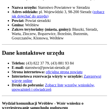
Nazwa urzędu:
Starostwo Powiatowe w Sieradzu
Adres oddziału:
pl. Wojewódzki 3, 98-200 Sieradz
(zobacz
jak dojechać do urzędu)
Powiat:
Powiat sieradzki
Gmina:
Wróblew
Zakres terytorialny (miasta, gminy):
Błaszki, Sieradz,
Warta, Złoczew, Brąszewice, Brzeźnio, Burzenin,
Goszczanów, Klonowa, Wróblew
Dane kontaktowe urzędu
Telefon:
(43) 822 37 79, (43) 881 93 84
E-mail:
starostwo@powiat-sieradz.pl
Strona internetowa:
oficjalna strona powiatu
Internetowa rezerwacja wizyty w urzędzie:
Zarezerwuj
wizytę online
Druki do pobrania:
Zobacz listę wzorów wniosków,
upoważnień i oświadczeń
Wydział komunikacji Wróblew - Wzór wniosku o
wyrejestrowanie samochodu osobowego