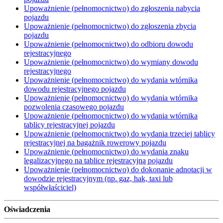
Upoważnienie (pełnomocnictwo) do zgłoszenia nabycia
pojazdu
Upoważnienie (pełnomocnictwo) do zgłoszenia zbycia
pojazdu
Upoważnienie (pełnomocnictwo) do odbioru dowodu
rejestracyjnego
Upoważnienie (pełnomocnictwo) do wymiany dowodu
rejestracyjnego
Upoważnienie (pełnomocnictwo) do wydania wtórnika
dowodu rejestracyjnego pojazdu
Upoważnienie (pełnomocnictwo) do wydania wtórnika
pozwolenia czasowego pojazdu
Upoważnienie (pełnomocnictwo) do wydania wtórnika
tablicy rejestracyjnej pojazdu
Upoważnienie (pełnomocnictwo) do wydania trzeciej tablicy
rejestracyjnej na bagażnik rowerowy pojazdu
Upoważnienie (pełnomocnictwo) do wydania znaku
legalizacyjnego na tablice rejestracyjną pojazdu
Upoważnienie (pełnomocnictwo) do dokonanie adnotacji w
dowodzie rejestracyjnym (np. gaz, hak, taxi lub
współwłaściciel)
Oświadczenia