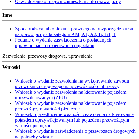
Oświadczenie o miejscu zamieszkania do prawa jazdy
Inne
Zgoda rodzica lub opiekuna prawnego na rozpoczęcie kursu
na prawo jazdy dla kategorii AM, A1, A2, B, B1, T
Podanie o wydanie zaświadczenia o posiadanych
uprawnieniach do kierowania pojazdami
Zezwolenia, przewozy drogowe, uprawnienia
Wnioski
Wniosek o wydanie zezwolenia na wykonywanie zawodu
przewoźnika drogowego na przewóz osób lub rzeczy
Wniosek o wydanie zezwolenia na kierowanie pojazdem
uprzywilejowanym (ZPU)
Wniosek o wydanie zezwolenia na kierowanie pojazdem
przewożącym wartości pieniężne
Wniosek o przedłużenie ważności zezwolenia na kierowanie
pojazdem uprzywilejowanym lub pojazdem przewożącym
wartości pieniężne
Wniosek o wydanie zaświadczenia o przewozach drogowych
na potrzeby własne