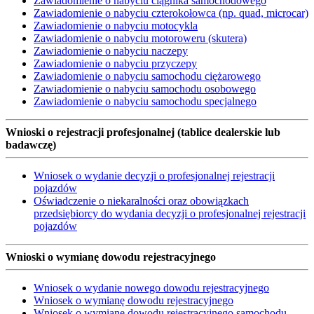
Zawiadomienie o nabyciu ciągnika samochodowego
Zawiadomienie o nabyciu czterokołowca (np. quad, microcar)
Zawiadomienie o nabyciu motocykla
Zawiadomienie o nabyciu motoroweru (skutera)
Zawiadomienie o nabyciu naczepy
Zawiadomienie o nabyciu przyczepy
Zawiadomienie o nabyciu samochodu ciężarowego
Zawiadomienie o nabyciu samochodu osobowego
Zawiadomienie o nabyciu samochodu specjalnego
Wnioski o rejestracji profesjonalnej (tablice dealerskie lub
badawczę)
Wniosek o wydanie decyzji o profesjonalnej rejestracji
pojazdów
Oświadczenie o niekaralności oraz obowiązkach
przedsiębiorcy do wydania decyzji o profesjonalnej rejestracji
pojazdów
Wnioski o wymianę dowodu rejestracyjnego
Wniosek o wydanie nowego dowodu rejestracyjnego
Wniosek o wymianę dowodu rejestracyjnego
Wniosek o wymianę dowodu rejestracyjnego samochodu