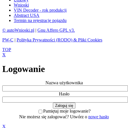
Wnioski
VIN Decoder - rok produkcji
Abstract USA
Termin na rejestracje pojazdu
© autoWnioski.pl
|
Gnu Affero GPL v3.
PW-C
|
Polityka Prywatności (RODO) & Pliki Cookies
TOP
X
Logowanie
Nazwa użytkownika
Hasło
Pamiętaj moje logowanie?
Nie możesz się zalogować? Utwórz o
nowe hasło
X