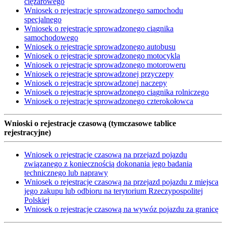
ciężarowego
Wniosek o rejestracje sprowadzonego samochodu
specjalnego
Wniosek o rejestracje sprowadzonego ciągnika
samochodowego
Wniosek o rejestracje sprowadzonego autobusu
Wniosek o rejestracje sprowadzonego motocykla
Wniosek o rejestracje sprowadzonego motoroweru
Wniosek o rejestracje sprowadzonej przyczepy
Wniosek o rejestracje sprowadzonej naczepy
Wniosek o rejestracje sprowadzonego ciągnika rolniczego
Wniosek o rejestracje sprowadzonego czterokołowca
Wnioski o rejestracje czasową (tymczasowe tablice
rejestracyjne)
Wniosek o rejestracje czasową na przejazd pojazdu
związanego z koniecznością dokonania jego badania
technicznego lub naprawy
Wniosek o rejestracje czasową na przejazd pojazdu z miejsca
jego zakupu lub odbioru na terytorium Rzeczypospolitej
Polskiej
Wniosek o rejestracje czasową na wywóz pojazdu za granicę