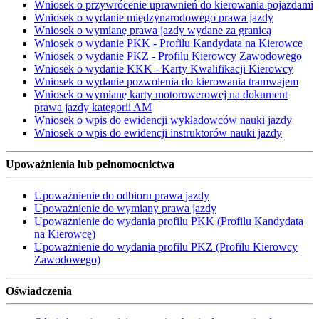
Wniosek o przywrócenie uprawnień do kierowania pojazdami
Wniosek o wydanie międzynarodowego prawa jazdy
Wniosek o wymianę prawa jazdy wydane za granicą
Wniosek o wydanie PKK - Profilu Kandydata na Kierowce
Wniosek o wydanie PKZ - Profilu Kierowcy Zawodowego
Wniosek o wydanie KKK - Karty Kwalifikacji Kierowcy
Wniosek o wydanie pozwolenia do kierowania tramwajem
Wniosek o wymianę karty motorowerowej na dokument
prawa jazdy kategorii AM
Wniosek o wpis do ewidencji wykładowców nauki jazdy
Wniosek o wpis do ewidencji instruktorów nauki jazdy
Upoważnienia lub pełnomocnictwa
Upoważnienie do odbioru prawa jazdy
Upoważnienie do wymiany prawa jazdy
Upoważnienie do wydania profilu PKK (Profilu Kandydata
na Kierowcę)
Upoważnienie do wydania profilu PKZ (Profilu Kierowcy
Zawodowego)
Oświadczenia