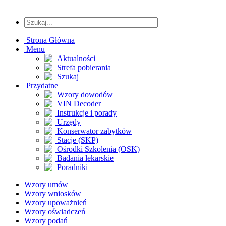
Strona Główna
Menu
Aktualności
Strefa pobierania
Szukaj
Przydatne
Wzory dowodów
VIN Decoder
Instrukcje i porady
Urzędy
Konserwator zabytków
Stacje (SKP)
Ośrodki Szkolenia (OSK)
Badania lekarskie
Poradniki
Wzory umów
Wzory wniosków
Wzory upoważnień
Wzory oświadczeń
Wzory podań