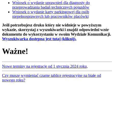
Wniosek o wydanie uprawnień dla diagnosty do
przeprowadzania badań technicznych pojazdów
Wniosek o wydanie karty parkingowej dla osób
niepełnosprawnych lub pracowników placówki
Jeśli potrzebujesz druku który nie widnieje w powyższym
wykazie, skorzystaj z wyszukiwarki i znajdź odpowiedni wzór
dokumentu do wykorzystaniu w swoim Wydziale Komunikacji.
Wyszukiwarka dostępna jest tutaj (kliknij).
Ważne!
Nowe terminy na rejestracje od 1 stycznia 2024 roku,
Czy muszę wymieniać czarne tablice rejestracyjne na białe od
nowego roku?