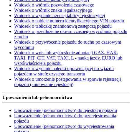
Wniosek o wtórnik pozwolenia czasowego
Wniosek o wtórnik znaku legalizacyjnego
Wniosek o wydanie trzeciej tablicy rejestracyjnej
Wniosek o nabicie numeru identyfikacyjnego VIN pojazdu
Wniosek o tabliczkę znamionową zastępczą pojazdu
Wniosek o przedłużenie okresu czasoego wycofania pojazdu
z ruchu
Wniosek o przywrócenie pojazdu do ruchu po czasowym
wycofaniu
Wniosek o wpis lub wykreślenie adnotacji GAZ, HAK,
TAXI, PIT, CIT, VAT, TAXI, L - nauka jazdy, EURO lub
współwłaściciela pojazdu
Wniosek o wydanie nalepki uprawniającej do wjazdu
pojazdem w strefę czystego transportu
Wniosek o umorzenie postępowania w sprawie rejestracji
pojazdu (anulowanie rejestracji)
Upoważnienia lub pełnomocnictwa
Upoważnienie (pełnomocnictwo) do rejestracji pojazdu
Upoważnienie (pełnomocnictwo) do przerejestrowania
pojazdu
Upoważnienie (pełnomocnictwo) do wyrejestrowania
pojazdu