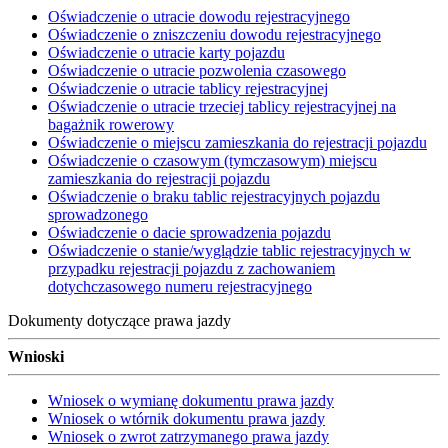
Oświadczenie o utracie dowodu rejestracyjnego
Oświadczenie o zniszczeniu dowodu rejestracyjnego
Oświadczenie o utracie karty pojazdu
Oświadczenie o utracie pozwolenia czasowego
Oświadczenie o utracie tablicy rejestracyjnej
Oświadczenie o utracie trzeciej tablicy rejestracyjnej na
bagażnik rowerowy
Oświadczenie o miejscu zamieszkania do rejestracji pojazdu
Oświadczenie o czasowym (tymczasowym) miejscu
zamieszkania do rejestracji pojazdu
Oświadczenie o braku tablic rejestracyjnych pojazdu
sprowadzonego
Oświadczenie o dacie sprowadzenia pojazdu
Oświadczenie o stanie/wyglądzie tablic rejestracyjnych w
przypadku rejestracji pojazdu z zachowaniem
dotychczasowego numeru rejestracyjnego
Dokumenty dotyczące prawa jazdy
Wnioski
Wniosek o wymianę dokumentu prawa jazdy
Wniosek o wtórnik dokumentu prawa jazdy
Wniosek o zwrot zatrzymanego prawa jazdy