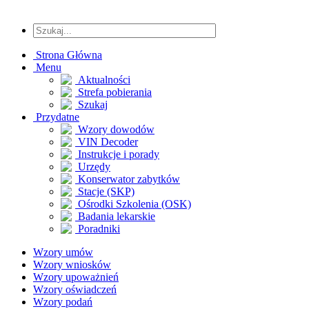
Strona Główna
Menu
Aktualności
Strefa pobierania
Szukaj
Przydatne
Wzory dowodów
VIN Decoder
Instrukcje i porady
Urzędy
Konserwator zabytków
Stacje (SKP)
Ośrodki Szkolenia (OSK)
Badania lekarskie
Poradniki
Wzory umów
Wzory wniosków
Wzory upoważnień
Wzory oświadczeń
Wzory podań