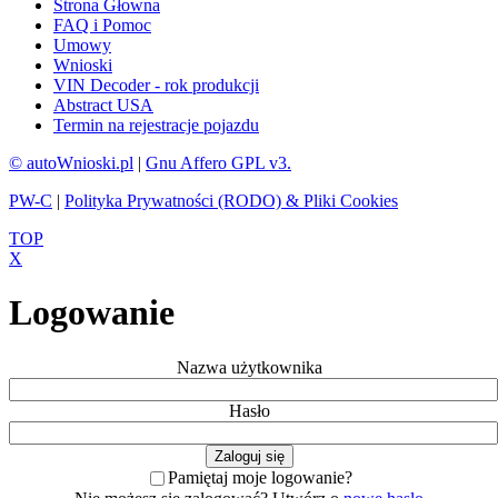
Strona Głowna
FAQ i Pomoc
Umowy
Wnioski
VIN Decoder - rok produkcji
Abstract USA
Termin na rejestracje pojazdu
© autoWnioski.pl
|
Gnu Affero GPL v3.
PW-C
|
Polityka Prywatności (RODO) & Pliki Cookies
TOP
X
Logowanie
Nazwa użytkownika
Hasło
Pamiętaj moje logowanie?