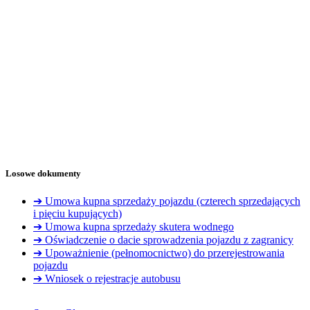
Losowe dokumenty
➔ Umowa kupna sprzedaży pojazdu (czterech sprzedających
i pięciu kupujących)
➔ Umowa kupna sprzedaży skutera wodnego
➔ Oświadczenie o dacie sprowadzenia pojazdu z zagranicy
➔ Upoważnienie (pełnomocnictwo) do przerejestrowania
pojazdu
➔ Wniosek o rejestracje autobusu