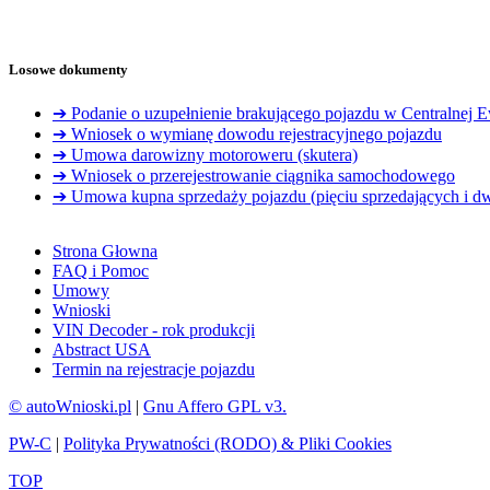
Losowe dokumenty
➔ Podanie o uzupełnienie brakującego pojazdu w Centralnej
➔ Wniosek o wymianę dowodu rejestracyjnego pojazdu
➔ Umowa darowizny motoroweru (skutera)
➔ Wniosek o przerejestrowanie ciągnika samochodowego
➔ Umowa kupna sprzedaży pojazdu (pięciu sprzedających i d
Strona Głowna
FAQ i Pomoc
Umowy
Wnioski
VIN Decoder - rok produkcji
Abstract USA
Termin na rejestracje pojazdu
© autoWnioski.pl
|
Gnu Affero GPL v3.
PW-C
|
Polityka Prywatności (RODO) & Pliki Cookies
TOP