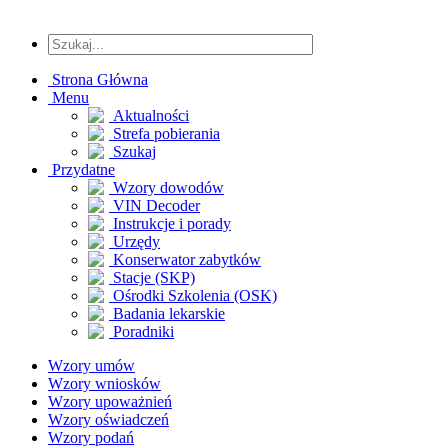
Strona Główna
Menu
Aktualności
Strefa pobierania
Szukaj
Przydatne
Wzory dowodów
VIN Decoder
Instrukcje i porady
Urzędy
Konserwator zabytków
Stacje (SKP)
Ośrodki Szkolenia (OSK)
Badania lekarskie
Poradniki
Wzory umów
Wzory wniosków
Wzory upoważnień
Wzory oświadczeń
Wzory podań