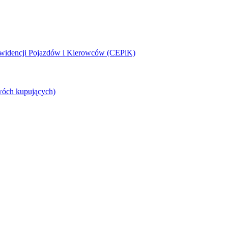
 Ewidencji Pojazdów i Kierowców (CEPiK)
wóch kupujących)