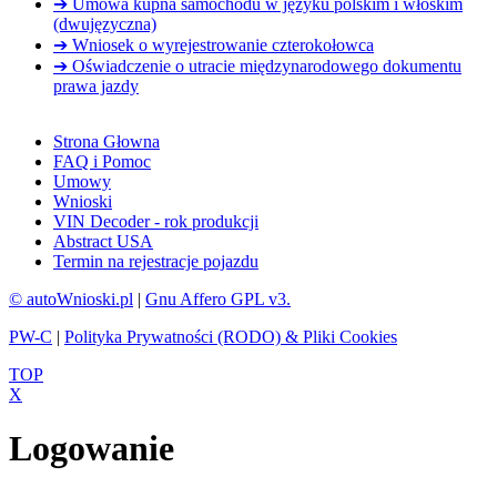
➔ Umowa kupna samochodu w języku polskim i włoskim
(dwujęzyczna)
➔ Wniosek o wyrejestrowanie czterokołowca
➔ Oświadczenie o utracie międzynarodowego dokumentu
prawa jazdy
Strona Głowna
FAQ i Pomoc
Umowy
Wnioski
VIN Decoder - rok produkcji
Abstract USA
Termin na rejestracje pojazdu
© autoWnioski.pl
|
Gnu Affero GPL v3.
PW-C
|
Polityka Prywatności (RODO) & Pliki Cookies
TOP
X
Logowanie