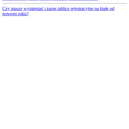
Czy muszę wymieniać czarne tablice rejestracyjne na białe od
nowego roku?