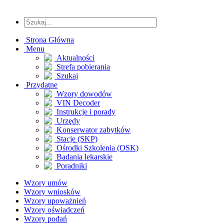
Strona Główna
Menu
Aktualności
Strefa pobierania
Szukaj
Przydatne
Wzory dowodów
VIN Decoder
Instrukcje i porady
Urzędy
Konserwator zabytków
Stacje (SKP)
Ośrodki Szkolenia (OSK)
Badania lekarskie
Poradniki
Wzory umów
Wzory wniosków
Wzory upoważnień
Wzory oświadczeń
Wzory podań