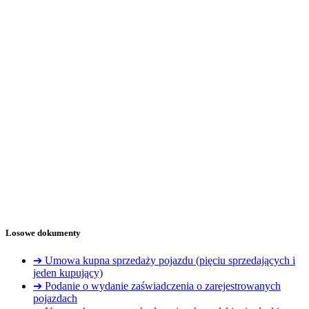
Losowe dokumenty
➔ Umowa kupna sprzedaży pojazdu (pięciu sprzedających i
jeden kupujący)
➔ Podanie o wydanie zaświadczenia o zarejestrowanych
pojazdach