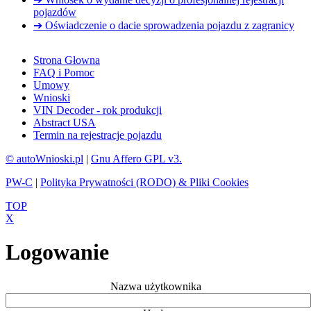
pojazdów
➔ Oświadczenie o dacie sprowadzenia pojazdu z zagranicy
Strona Głowna
FAQ i Pomoc
Umowy
Wnioski
VIN Decoder - rok produkcji
Abstract USA
Termin na rejestracje pojazdu
© autoWnioski.pl
|
Gnu Affero GPL v3.
PW-C
|
Polityka Prywatności (RODO) & Pliki Cookies
TOP
X
Logowanie
Nazwa użytkownika