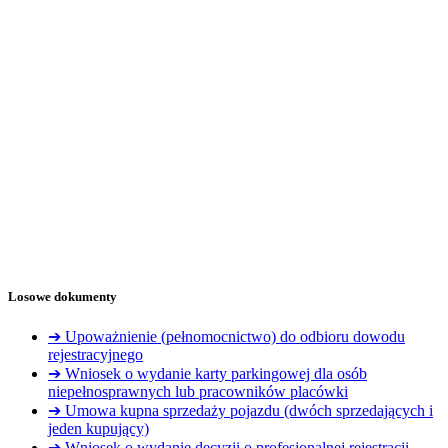
Losowe dokumenty
➔ Upoważnienie (pełnomocnictwo) do odbioru dowodu
rejestracyjnego
➔ Wniosek o wydanie karty parkingowej dla osób
niepełnosprawnych lub pracowników placówki
➔ Umowa kupna sprzedaży pojazdu (dwóch sprzedających i
jeden kupujący)
➔ Wniosek o wydanie decyzji o profesjonalnej rejestracji