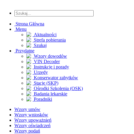
Strona Główna
Menu
Aktualności
Strefa pobierania
Szukaj
Przydatne
Wzory dowodów
VIN Decoder
Instrukcje i porady
Urzędy
Konserwator zabytków
Stacje (SKP)
Ośrodki Szkolenia (OSK)
Badania lekarskie
Poradniki
Wzory umów
Wzory wniosków
Wzory upoważnień
Wzory oświadczeń
Wzory podań