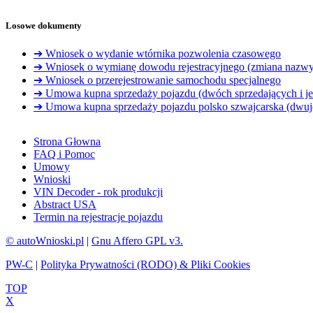
Losowe dokumenty
➔ Wniosek o wydanie wtórnika pozwolenia czasowego
➔ Wniosek o wymianę dowodu rejestracyjnego (zmiana nazwy
➔ Wniosek o przerejestrowanie samochodu specjalnego
➔ Umowa kupna sprzedaży pojazdu (dwóch sprzedających i je
➔ Umowa kupna sprzedaży pojazdu polsko szwajcarska (dwuj
Strona Głowna
FAQ i Pomoc
Umowy
Wnioski
VIN Decoder - rok produkcji
Abstract USA
Termin na rejestracje pojazdu
© autoWnioski.pl
|
Gnu Affero GPL v3.
PW-C
|
Polityka Prywatności (RODO) & Pliki Cookies
TOP
X