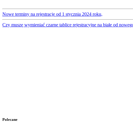
Nowe terminy na rejestracje od 1 stycznia 2024 roku,
Czy muszę wymieniać czarne tablice rejestracyjne na białe od noweg
Polecane