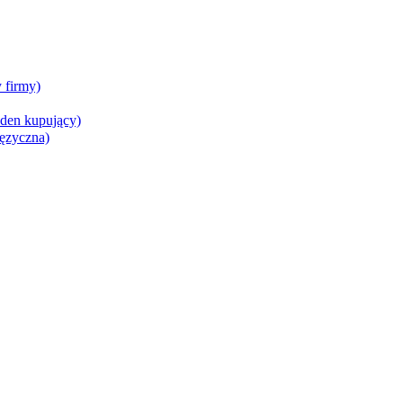
 firmy)
den kupujący)
ęzyczna)