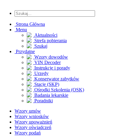
Strona Główna
Menu
Aktualności
Strefa pobierania
Szukaj
Przydatne
Wzory dowodów
VIN Decoder
Instrukcje i porady
Urzędy
Konserwator zabytków
Stacje (SKP)
Ośrodki Szkolenia (OSK)
Badania lekarskie
Poradniki
Wzory umów
Wzory wniosków
Wzory upoważnień
Wzory oświadczeń
Wzory podań