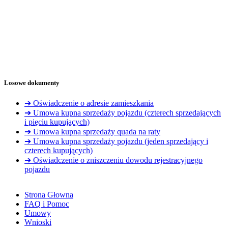
Losowe dokumenty
➔ Oświadczenie o adresie zamieszkania
➔ Umowa kupna sprzedaży pojazdu (czterech sprzedających
i pięciu kupujących)
➔ Umowa kupna sprzedaży quada na raty
➔ Umowa kupna sprzedaży pojazdu (jeden sprzedający i
czterech kupujących)
➔ Oświadczenie o zniszczeniu dowodu rejestracyjnego
pojazdu
Strona Głowna
FAQ i Pomoc
Umowy
Wnioski