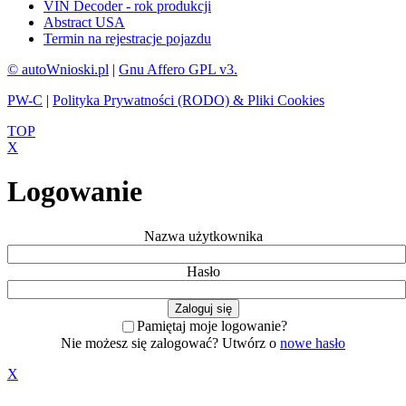
VIN Decoder - rok produkcji
Abstract USA
Termin na rejestracje pojazdu
© autoWnioski.pl
|
Gnu Affero GPL v3.
PW-C
|
Polityka Prywatności (RODO) & Pliki Cookies
TOP
X
Logowanie
Nazwa użytkownika
Hasło
Pamiętaj moje logowanie?
Nie możesz się zalogować? Utwórz o
nowe hasło
X