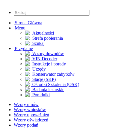
Strona Główna
Menu
Aktualności
Strefa pobierania
Szukaj
Przydatne
Wzory dowodów
VIN Decoder
Instrukcje i porady
Urzędy
Konserwator zabytków
Stacje (SKP)
Ośrodki Szkolenia (OSK)
Badania lekarskie
Poradniki
Wzory umów
Wzory wniosków
Wzory upoważnień
Wzory oświadczeń
Wzory podań