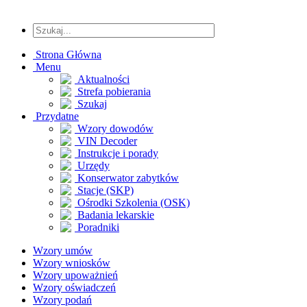
Strona Główna
Menu
Aktualności
Strefa pobierania
Szukaj
Przydatne
Wzory dowodów
VIN Decoder
Instrukcje i porady
Urzędy
Konserwator zabytków
Stacje (SKP)
Ośrodki Szkolenia (OSK)
Badania lekarskie
Poradniki
Wzory umów
Wzory wniosków
Wzory upoważnień
Wzory oświadczeń
Wzory podań