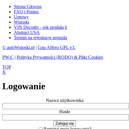
Strona Głowna
FAQ i Pomoc
Umowy
Wnioski
VIN Decoder - rok produkcji
Abstract USA
Termin na rejestracje pojazdu
© autoWnioski.pl
|
Gnu Affero GPL v3.
PW-C
|
Polityka Prywatności (RODO) & Pliki Cookies
TOP
X
Logowanie
Nazwa użytkownika
Hasło
Pamiętaj moje logowanie?