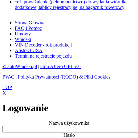
➔ Upoważnienie (pełnomocnictwo) do wydania wtórnika
dodatkowej tablicy rejestracyjnej na bagażnik rowerowy
Strona Głowna
FAQ i Pomoc
Umowy
Wnioski
VIN Decoder - rok produkcji
Abstract USA
Termin na rejestracje pojazdu
© autoWnioski.pl
|
Gnu Affero GPL v3.
PW-C
|
Polityka Prywatności (RODO) & Pliki Cookies
TOP
X
Logowanie
Nazwa użytkownika
Hasło