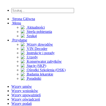
Strona Główna
Menu
Aktualności
Strefa pobierania
Szukaj
Przydatne
Wzory dowodów
VIN Decoder
Instrukcje i porady
Urzędy
Konserwator zabytków
Stacje (SKP)
Ośrodki Szkolenia (OSK)
Badania lekarskie
Poradniki
Wzory umów
Wzory wniosków
Wzory upoważnień
Wzory oświadczeń
Wzory podań