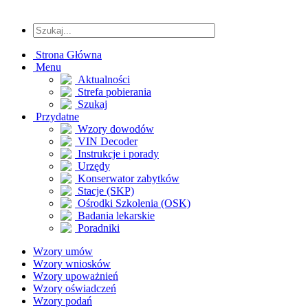
Strona Główna
Menu
Aktualności
Strefa pobierania
Szukaj
Przydatne
Wzory dowodów
VIN Decoder
Instrukcje i porady
Urzędy
Konserwator zabytków
Stacje (SKP)
Ośrodki Szkolenia (OSK)
Badania lekarskie
Poradniki
Wzory umów
Wzory wniosków
Wzory upoważnień
Wzory oświadczeń
Wzory podań