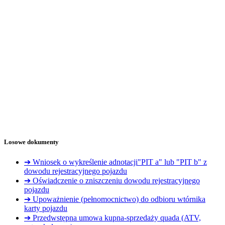
Losowe dokumenty
➔ Wniosek o wykreślenie adnotacji"PIT a" lub "PIT b" z
dowodu rejestracyjnego pojazdu
➔ Oświadczenie o zniszczeniu dowodu rejestracyjnego
pojazdu
➔ Upoważnienie (pełnomocnictwo) do odbioru wtórnika
karty pojazdu
➔ Przedwstępna umowa kupna-sprzedaży quada (ATV,