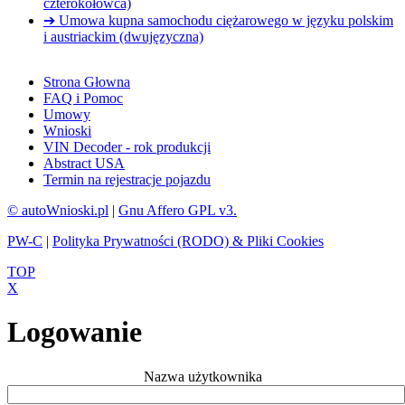
czterokołowca)
➔ Umowa kupna samochodu ciężarowego w języku polskim
i austriackim (dwujęzyczna)
Strona Głowna
FAQ i Pomoc
Umowy
Wnioski
VIN Decoder - rok produkcji
Abstract USA
Termin na rejestracje pojazdu
© autoWnioski.pl
|
Gnu Affero GPL v3.
PW-C
|
Polityka Prywatności (RODO) & Pliki Cookies
TOP
X
Logowanie
Nazwa użytkownika