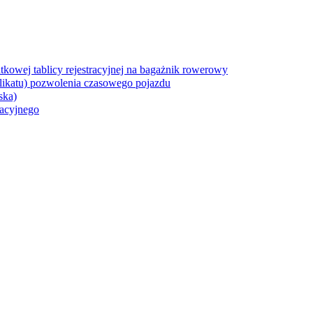
owej tablicy rejestracyjnej na bagażnik rowerowy
ikatu) pozwolenia czasowego pojazdu
ska)
acyjnego