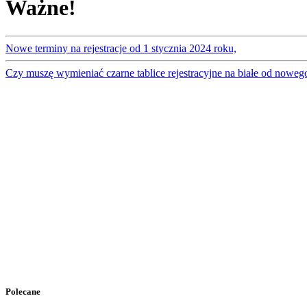
Ważne!
Nowe terminy na rejestracje od 1 stycznia 2024 roku,
Czy muszę wymieniać czarne tablice rejestracyjne na białe od noweg
Polecane