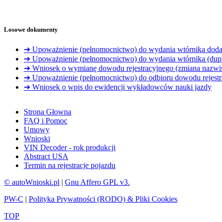
Losowe dokumenty
➔ Upoważnienie (pełnomocnictwo) do wydania wtórnika dodatk
➔ Upoważnienie (pełnomocnictwo) do wydania wtórnika (dupl
➔ Wniosek o wymianę dowodu rejestracyjnego (zmiana nazwi
➔ Upoważnienie (pełnomocnictwo) do odbioru dowodu rejestr
➔ Wniosek o wpis do ewidencji wykładowców nauki jazdy
Strona Głowna
FAQ i Pomoc
Umowy
Wnioski
VIN Decoder - rok produkcji
Abstract USA
Termin na rejestracje pojazdu
© autoWnioski.pl
|
Gnu Affero GPL v3.
PW-C
|
Polityka Prywatności (RODO) & Pliki Cookies
TOP