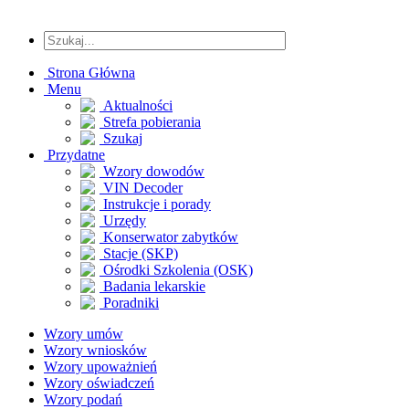
Strona Główna
Menu
Aktualności
Strefa pobierania
Szukaj
Przydatne
Wzory dowodów
VIN Decoder
Instrukcje i porady
Urzędy
Konserwator zabytków
Stacje (SKP)
Ośrodki Szkolenia (OSK)
Badania lekarskie
Poradniki
Wzory umów
Wzory wniosków
Wzory upoważnień
Wzory oświadczeń
Wzory podań