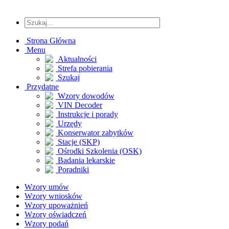
Strona Główna
Menu
Aktualności
Strefa pobierania
Szukaj
Przydatne
Wzory dowodów
VIN Decoder
Instrukcje i porady
Urzędy
Konserwator zabytków
Stacje (SKP)
Ośrodki Szkolenia (OSK)
Badania lekarskie
Poradniki
Wzory umów
Wzory wniosków
Wzory upoważnień
Wzory oświadczeń
Wzory podań