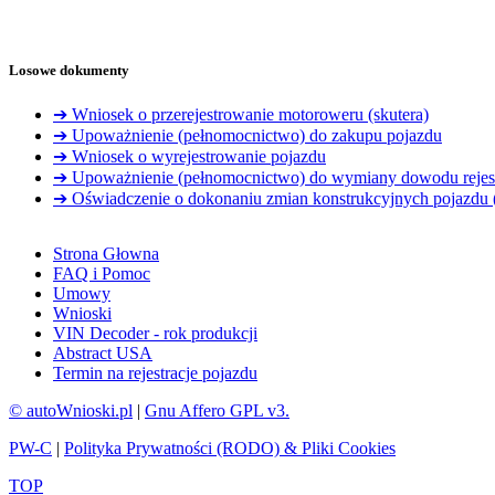
Losowe dokumenty
➔ Wniosek o przerejestrowanie motoroweru (skutera)
➔ Upoważnienie (pełnomocnictwo) do zakupu pojazdu
➔ Wniosek o wyrejestrowanie pojazdu
➔ Upoważnienie (pełnomocnictwo) do wymiany dowodu rejestra
➔ Oświadczenie o dokonaniu zmian konstrukcyjnych pojazdu 
Strona Głowna
FAQ i Pomoc
Umowy
Wnioski
VIN Decoder - rok produkcji
Abstract USA
Termin na rejestracje pojazdu
© autoWnioski.pl
|
Gnu Affero GPL v3.
PW-C
|
Polityka Prywatności (RODO) & Pliki Cookies
TOP