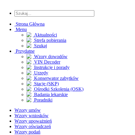
Strona Główna
Menu
Aktualności
Strefa pobierania
Szukaj
Przydatne
Wzory dowodów
VIN Decoder
Instrukcje i porady
Urzędy
Konserwator zabytków
Stacje (SKP)
Ośrodki Szkolenia (OSK)
Badania lekarskie
Poradniki
Wzory umów
Wzory wniosków
Wzory upoważnień
Wzory oświadczeń
Wzory podań