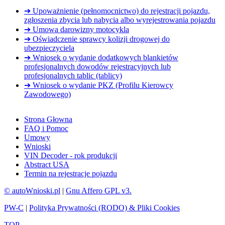
➔ Upoważnienie (pełnomocnictwo) do rejestracji pojazdu,
zgłoszenia zbycia lub nabycia albo wyrejestrowania pojazdu
➔ Umowa darowizny motocykla
➔ Oświadczenie sprawcy kolizji drogowej do
ubezpieczyciela
➔ Wniosek o wydanie dodatkowych blankietów
profesjonalnych dowodów rejestracyjnych lub
profesjonalnych tablic (tablicy)
➔ Wniosek o wydanie PKZ (Profilu Kierowcy
Zawodowego)
Strona Głowna
FAQ i Pomoc
Umowy
Wnioski
VIN Decoder - rok produkcji
Abstract USA
Termin na rejestracje pojazdu
© autoWnioski.pl
|
Gnu Affero GPL v3.
PW-C
|
Polityka Prywatności (RODO) & Pliki Cookies
TOP