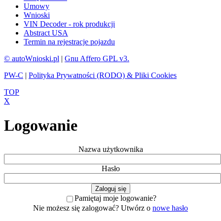
Umowy
Wnioski
VIN Decoder - rok produkcji
Abstract USA
Termin na rejestracje pojazdu
© autoWnioski.pl
|
Gnu Affero GPL v3.
PW-C
|
Polityka Prywatności (RODO) & Pliki Cookies
TOP
X
Logowanie
Nazwa użytkownika
Hasło
Pamiętaj moje logowanie?
Nie możesz się zalogować? Utwórz o
nowe hasło