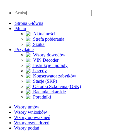
Strona Główna
Menu
Aktualności
Strefa pobierania
Szukaj
Przydatne
Wzory dowodów
VIN Decoder
Instrukcje i porady
Urzędy
Konserwator zabytków
Stacje (SKP)
Ośrodki Szkolenia (OSK)
Badania lekarskie
Poradniki
Wzory umów
Wzory wniosków
Wzory upoważnień
Wzory oświadczeń
Wzory podań