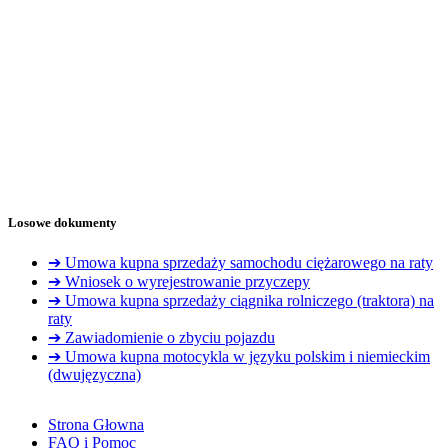
Losowe dokumenty
➔ Umowa kupna sprzedaży samochodu ciężarowego na raty
➔ Wniosek o wyrejestrowanie przyczepy
➔ Umowa kupna sprzedaży ciągnika rolniczego (traktora) na
raty
➔ Zawiadomienie o zbyciu pojazdu
➔ Umowa kupna motocykla w języku polskim i niemieckim
(dwujęzyczna)
Strona Głowna
FAQ i Pomoc