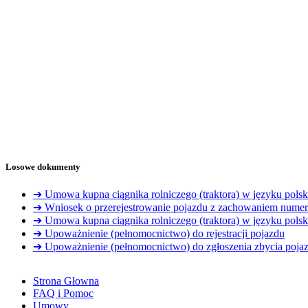
Losowe dokumenty
➔ Umowa kupna ciągnika rolniczego (traktora) w języku polsk
➔ Wniosek o przerejestrowanie pojazdu z zachowaniem numeru
➔ Umowa kupna ciągnika rolniczego (traktora) w języku pols
➔ Upoważnienie (pełnomocnictwo) do rejestracji pojazdu
➔ Upoważnienie (pełnomocnictwo) do zgłoszenia zbycia poja
Strona Głowna
FAQ i Pomoc
Umowy