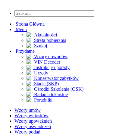
Strona Główna
Menu
Aktualności
Strefa pobierania
Szukaj
Przydatne
Wzory dowodów
VIN Decoder
Instrukcje i porady
Urzędy
Konserwator zabytków
Stacje (SKP)
Ośrodki Szkolenia (OSK)
Badania lekarskie
Poradniki
Wzory umów
Wzory wniosków
Wzory upoważnień
Wzory oświadczeń
Wzory podań