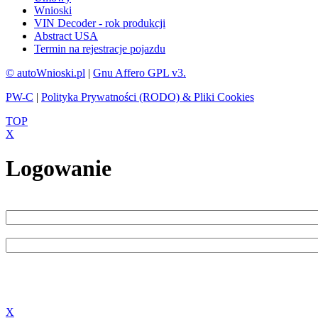
Wnioski
VIN Decoder - rok produkcji
Abstract USA
Termin na rejestracje pojazdu
© autoWnioski.pl
|
Gnu Affero GPL v3.
PW-C
|
Polityka Prywatności (RODO) & Pliki Cookies
TOP
X
Logowanie
X