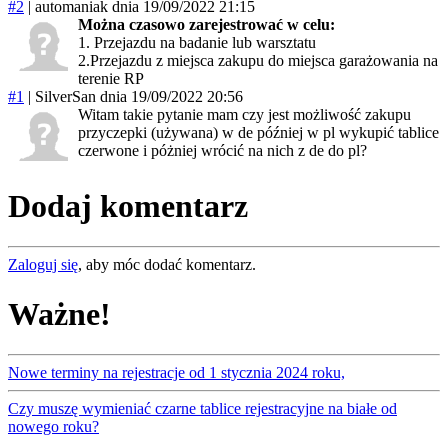
#2
|
automaniak
dnia 19/09/2022 21:15
Można czasowo zarejestrować w celu:
1. Przejazdu na badanie lub warsztatu
2.Przejazdu z miejsca zakupu do miejsca garażowania na
terenie RP
#1
|
SilverSan
dnia 19/09/2022 20:56
Witam takie pytanie mam czy jest możliwość zakupu
przyczepki (używana) w de później w pl wykupić tablice
czerwone i póżniej wrócić na nich z de do pl?
Dodaj komentarz
Zaloguj się
, aby móc dodać komentarz.
Ważne!
Nowe terminy na rejestracje od 1 stycznia 2024 roku,
Czy muszę wymieniać czarne tablice rejestracyjne na białe od
nowego roku?