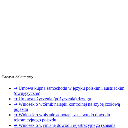
Losowe dokumenty
➔ Umowa kupna samochodu w języku polskim i austriackim
(dwujęzyczna)
➔ Umowa użyczenia (pożyczenia) dźwigu
➔ Wniosek o wtórnik nalepki kontrolnej na szybę czołową
pojazdu
➔ Wniosek o wpisanie adnotacji zastawu do dowodu
rejestracyjnego pojazdu
➔ Wniosek o wymianę dowodu rejestracyjnego (zmiana