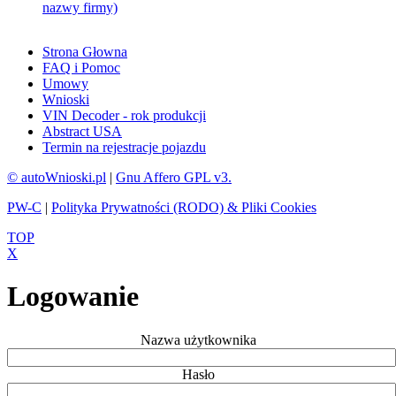
nazwy firmy)
Strona Głowna
FAQ i Pomoc
Umowy
Wnioski
VIN Decoder - rok produkcji
Abstract USA
Termin na rejestracje pojazdu
© autoWnioski.pl
|
Gnu Affero GPL v3.
PW-C
|
Polityka Prywatności (RODO) & Pliki Cookies
TOP
X
Logowanie
Nazwa użytkownika
Hasło