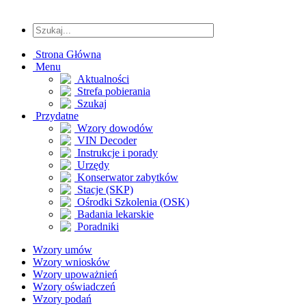
Strona Główna
Menu
Aktualności
Strefa pobierania
Szukaj
Przydatne
Wzory dowodów
VIN Decoder
Instrukcje i porady
Urzędy
Konserwator zabytków
Stacje (SKP)
Ośrodki Szkolenia (OSK)
Badania lekarskie
Poradniki
Wzory umów
Wzory wniosków
Wzory upoważnień
Wzory oświadczeń
Wzory podań