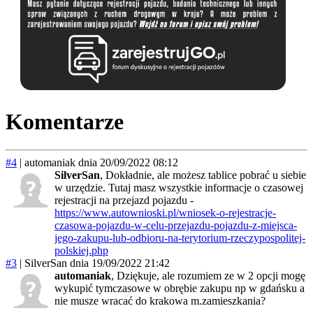
Komentarze
#4
|
automaniak
dnia 20/09/2022 08:12
SilverSan
, Dokładnie, ale możesz tablice pobrać u siebie
w urzędzie. Tutaj masz wszystkie informacje o czasowej
rejestracji na przejazd pojazdu -
https://www.autownioski.pl/wniosek-o-rejestracje-
czasowa-pojazdu-w-celu-przejazdu-pojazdu-z-miejsca-
jego-zakupu-lub-odbioru-na-terytorium-rzeczypospolitej-
polskiej.php
#3
|
SilverSan
dnia 19/09/2022 21:42
automaniak
, Dziękuje, ale rozumiem ze w 2 opcji mogę
wykupić tymczasowe w obrębie zakupu np w gdańsku a
nie musze wracać do krakowa m.zamieszkania?